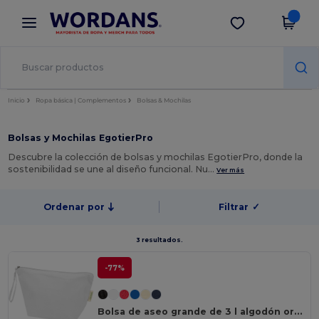
×
App de Wordans
Descargar app
¡Mejores precios en app!
Inicio
Ropa básica | Complementos
Bolsas & Mochilas
Bolsas y Mochilas EgotierPro
Descubre la colección de bolsas y mochilas EgotierPro, donde la
sostenibilidad se une al diseño funcional. Nu…
Ver más
Ordenar por
Filtrar
✓
3 resultados.
-77%
Bolsa de aseo grande de 3 l algodón orgánico OCS de 180 g/m² "Odisha"