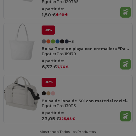
EgotierPro 120785
A partir de:
1,50 €
6,40 €
-18%
+3
Bolsa Tote de playa con cremallera "Panama"
EgotierPro 119179
A partir de:
6,37 €
7,76 €
-82%
Bolsa de lona de 30l con material reciclado GRS y fondo aislante "Puffer"
EgotierPro 130115
A partir de:
23,05 €
125,98 €
Mostrando Todos Los Productos.