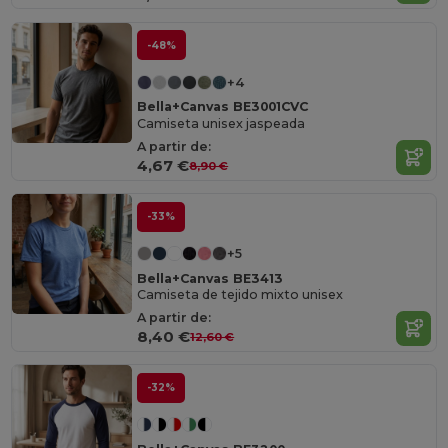
-48%
+4
Bella+Canvas BE3001CVC
Camiseta unisex jaspeada
A partir de:
4,67 €
8,90 €
-33%
+5
Bella+Canvas BE3413
Camiseta de tejido mixto unisex
A partir de:
8,40 €
12,60 €
-32%