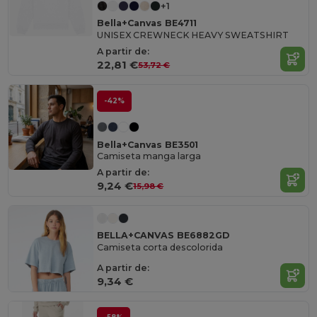
+1
Bella+Canvas BE4711
UNISEX CREWNECK HEAVY SWEATSHIRT
A partir de:
22,81 €
53,72 €
-42%
Bella+Canvas BE3501
Camiseta manga larga
A partir de:
9,24 €
15,98 €
BELLA+CANVAS BE6882GD
Camiseta corta descolorida
A partir de:
9,34 €