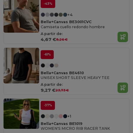
-43%
+4
Bella+Canvas BE3001CVC
Camiseta cuello redondo hombre
A partir de:
4,67 €
8,26 €
-61%
Bella+Canvas BE4610
UNISEX SHORT SLEEVE HEAVY TEE
A partir de:
9,27 €
23,73 €
-37%
+1
Bella+Canvas BE1019
WOMEN'S MICRO RIB RACER TANK