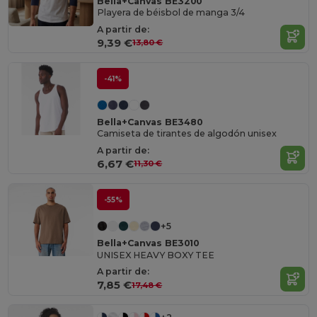
Bella+Canvas BE3200
Playera de béisbol de manga 3/4
A partir de:
9,39 €
13,80 €
-41%
Bella+Canvas BE3480
Camiseta de tirantes de algodón unisex
A partir de:
6,67 €
11,30 €
-55%
+5
Bella+Canvas BE3010
UNISEX HEAVY BOXY TEE
A partir de:
7,85 €
17,48 €