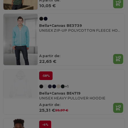
A partir de:
10,05 €
Bella+Canvas BE3739
UNISEX ZIP-UP POLYCOTTON FLEECE HOODIE Sudadera Con Cremallera Hombre
A partir de:
22,65 €
-58%
+1
Bella+Canvas BE4719
UNISEX HEAVY PULLOVER HOODIE
A partir de:
25,31 €
59,97 €
-4%