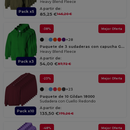
Heavy Blend Fleece
A partir de:
Pack x5
85,25 €
146,20 €
-38%
Mejor Oferta
+28
Paquete de 3 sudaderas con capucha Gildan 18500
Heavy Blend Fleece
A partir de:
Pack x3
54,00 €
87,72 €
-23%
Mejor Oferta
+23
Paquete de 10 Gildan 18000
Sudadera con Cuello Redondo
A partir de:
Pack x10
135,50 €
175,26 €
-48%
Mejor Oferta