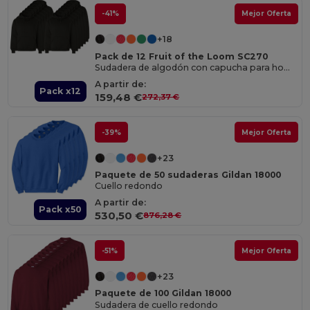
-41%
Mejor Oferta
+18
Pack de 12 Fruit of the Loom SC270
Sudadera de algodón con capucha para hombre
A partir de:
Pack x12
159,48 €
272,37 €
-39%
Mejor Oferta
+23
Paquete de 50 sudaderas Gildan 18000
Cuello redondo
A partir de:
Pack x50
530,50 €
876,28 €
-51%
Mejor Oferta
+23
Paquete de 100 Gildan 18000
Sudadera de cuello redondo