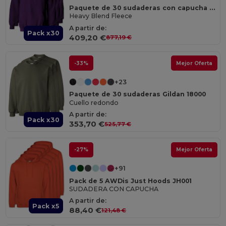
Paquete de 30 sudaderas con capucha Gildan 18500
Heavy Blend Fleece
A partir de:
Pack x30
409,20 €
877,19 €
-33%
Mejor Oferta
+23
Paquete de 30 sudaderas Gildan 18000
Cuello redondo
A partir de:
Pack x30
353,70 €
525,77 €
-27%
Mejor Oferta
+91
Pack de 5 AWDis Just Hoods JH001
SUDADERA CON CAPUCHA
A partir de:
Pack x5
88,40 €
121,48 €