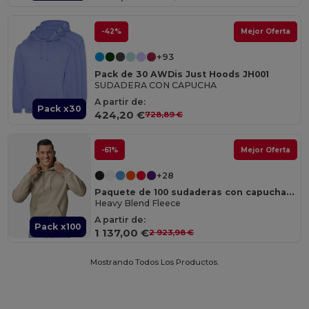
-42%
Mejor Oferta
+93
Pack de 30 AWDis Just Hoods JH001
SUDADERA CON CAPUCHA
A partir de:
Pack x30
424,20 €
728,89 €
-61%
Mejor Oferta
+28
Paquete de 100 sudaderas con capucha Gildan 18500
Heavy Blend Fleece
A partir de:
Pack x100
1 137,00 €
2 923,98 €
Mostrando Todos Los Productos.