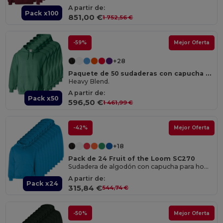
A partir de:
Pack x100
851,00 €
1 752,56 €
-59%
Mejor Oferta
+28
Paquete de 50 sudaderas con capucha de forro polar Gildan 18500
Heavy Blend.
A partir de:
Pack x50
596,50 €
1 461,99 €
-42%
Mejor Oferta
+18
Pack de 24 Fruit of the Loom SC270
Sudadera de algodón con capucha para hombre
A partir de:
Pack x24
315,84 €
544,74 €
-50%
Mejor Oferta