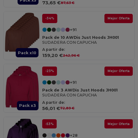
Pack x5
73,65 €
87,63 €
-34%
Mejor Oferta
+91
Pack de 10 AWDis Just Hoods JH001
SUDADERA CON CAPUCHA
A partir de:
Pack x10
159,20 €
242,96 €
-23%
Mejor Oferta
+91
Pack de 3 AWDis Just Hoods JH001
SUDADERA CON CAPUCHA
A partir de:
Pack x3
56,01 €
72,89 €
-53%
Mejor Oferta
+28