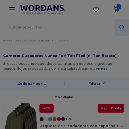
×
App de Wordans
Descargar app
¡Mejores precios en app!
Inicio
Ropa básica | Complementos
Sudaderas
Comprar Sudaderas Nunca Fue Tan Fácil (ni Tan Barato)
Si estás buscando sudaderas baratas sin que eso signifique
tejidos flojos ni acabados de mala calidad, aquí e…
Ver más
Ordenar por
Filtrar
✓
21 resultados.
-42%
Mejor Oferta
+28
Paquete de 5 sudaderas con capucha Gildan 18500