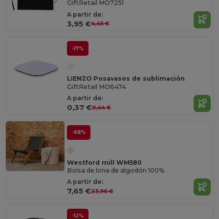
GiftRetail MO7251
A partir de:
3,95 €
4,45 €
-17%
LIENZO Posavasos de sublimación
GiftRetail MO6474
A partir de:
0,37 €
0,44 €
-68%
Westford mill WM580
Bolsa de lona de algodón 100%
A partir de:
7,65 €
23,96 €
-12%