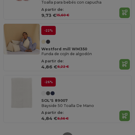
Toalla para bebés con capucha
A partir de:
9,73 €
15,60 €
-22%
Westford mill WM350
Funda de cojín de algodón
A partir de:
4,86 €
6,22 €
-26%
SOL'S 89007
Bayside 50 Toalla De Mano
A partir de:
4,84 €
6,56 €