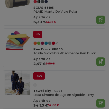
SOL'S 88105
PLAID Manta De Viaje Polar
A partir de:
6,30 €
13,58 €
-1%
+1
Pen Duick PK860
Toalla Microfibra Absorbente Pen Duick
A partir de:
2,47 €
2,50 €
-35%
Towel city TC021
Bata Kimono de Lujo en Algodón Terry
A partir de:
34,25 €
52,60 €