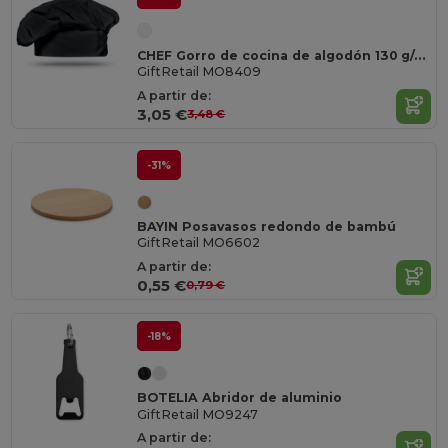
CHEF Gorro de cocina de algodón 130 g/m²
GiftRetail MO8409
A partir de:
3,05 €
3,48 €
-31%
BAYIN Posavasos redondo de bambú
GiftRetail MO6602
A partir de:
0,55 €
0,79 €
-18%
BOTELIA Abridor de aluminio
GiftRetail MO9247
A partir de: