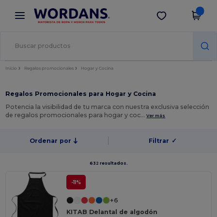
×
App de Wordans
Descargar app
¡Mejores precios en app!
Inicio
Regalos promocionales
Hogar y Cocina
Regalos Promocionales para Hogar y Cocina
Potencia la visibilidad de tu marca con nuestra exclusiva selección
de regalos promocionales para hogar y coc…
Ver más
Ordenar por
Filtrar
✓
632 resultados.
-11%
+6
KITAB Delantal de algodón