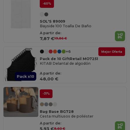
-60%
SOL'S 89009
Bayside 100 Toalla De Baño
A partir de:
7,87 €
19,86 €
+6
Mejor Oferta
Pack de 10 GiftRetail MO7251
KITAB Delantal de algodón
A partir de:
Pack x10
48,00 €
-31%
Bag Base BG728
Cesta multiusos de poliéster
A partir de:
5,93 €
8,60 €