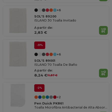
+6
SOL'S 89200
ISLAND 30 Toalla Invitado
A partir de:
2,83 €
-31%
+6
SOL'S 89001
ISLAND 70 Toalla De Baño
A partir de:
8,24 €
11,87 €
-2%
+2
Pen Duick PK861
Toalla Microfibra Antibacterial de Alta Absorción