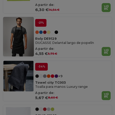
A partir de:
6,30 €
14,54 €
-21%
Roly DE9129
DUCASSE Delantal largo de popelín
A partir de:
4,55 €
5,75 €
-34%
+9
Towel city TC003
Toalla para manos Luxury range
A partir de:
5,67 €
8,60 €