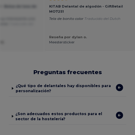
 - Bolsa de lona de
KITAB Delantal de algodón - GiftRetail
MO7251
muy interesante una
Tela de bonito color
Traducido del Dutch
iones
Traducido del
Reseña por dylan o.
 M.
Meestersticker
Preguntas frecuentes
¿Qué tipo de delantales hay disponibles para
personalización?
¿Son adecuados estos productos para el
sector de la hostelería?