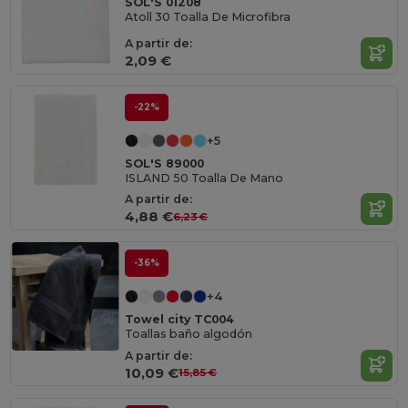
SOL'S 01208
Atoll 30 Toalla De Microfibra
A partir de:
2,09 €
-22%
+5
SOL'S 89000
ISLAND 50 Toalla De Mano
A partir de:
4,88 €
6,23 €
-36%
+4
Towel city TC004
Toallas baño algodón
A partir de:
10,09 €
15,85 €