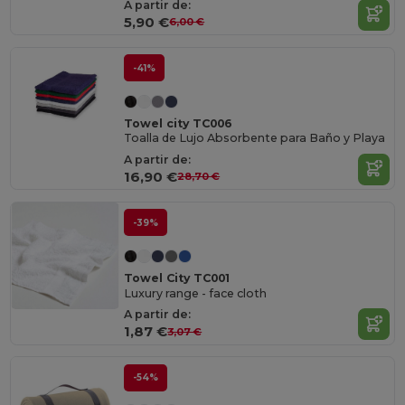
A partir de:
5,90 €
6,00 €
-41%
Towel city TC006
Toalla de Lujo Absorbente para Baño y Playa
A partir de:
16,90 €
28,70 €
-39%
Towel City TC001
Luxury range - face cloth
A partir de:
1,87 €
3,07 €
-54%