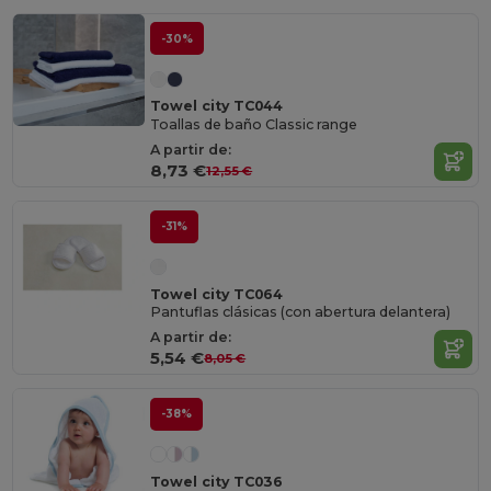
-30%
Towel city TC044
Toallas de baño Classic range
A partir de:
8,73 €
12,55 €
-31%
Towel city TC064
Pantuflas clásicas (con abertura delantera)
A partir de:
5,54 €
8,05 €
-38%
Towel city TC036