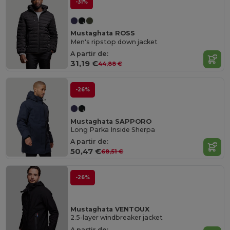
-31%
Mustaghata ROSS
Men's ripstop down jacket
A partir de:
31,19 €
44,88 €
-26%
Mustaghata SAPPORO
Long Parka Inside Sherpa
A partir de:
50,47 €
68,51 €
-26%
Mustaghata VENTOUX
2.5-layer windbreaker jacket
A partir de: