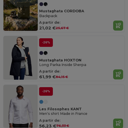
Mustaghata CORDOBA
Backpack
A partir de:
21,02 €
25,67 €
-26%
Mustaghata HOXTON
Long Parka Inside Sherpa
A partir de:
61,99 €
84,15 €
-26%
Les Filosophes KANT
Men's shirt Made in France
A partir de:
56,23 €
76,33 €