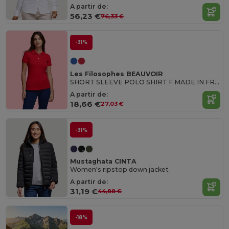
A partir de:
56,23 €
76,33 €
-31%
Les Filosophes BEAUVOIR
SHORT SLEEVE POLO SHIRT F MADE IN FRANCE
A partir de:
18,66 €
27,03 €
-31%
Mustaghata CINTA
Women's ripstop down jacket
A partir de:
31,19 €
44,88 €
-18%