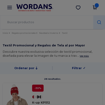
×
App de Wordans
Descargar app
¡Mejores precios en app!
Inicio
Regalos promocionales
Navidad e Invierno
Textil
Textil Promocional y Regalos de Tela al por Mayor
Descubre nuestra exclusiva selección de textil promocional,
diseñada para elevar la imagen de tu marca a trav…
Ver más
Ordenar por
Filtrar
✓
28 resultados.
-30%
K-up KP512