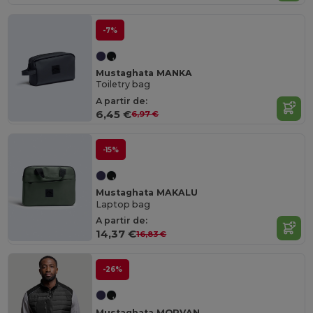
-7%
Mustaghata MANKA
Toiletry bag
A partir de:
6,45 €
6,97 €
-15%
Mustaghata MAKALU
Laptop bag
A partir de:
14,37 €
16,83 €
-26%
Mustaghata MORVAN