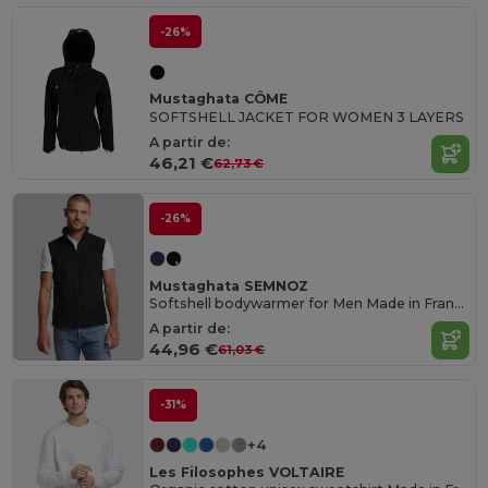
-26%
Mustaghata CÔME
SOFTSHELL JACKET FOR WOMEN 3 LAYERS
A partir de:
46,21 €
62,73 €
-26%
Mustaghata SEMNOZ
Softshell bodywarmer for Men Made in France
A partir de:
44,96 €
61,03 €
-31%
+4
Les Filosophes VOLTAIRE