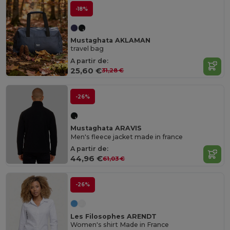
-18%
Mustaghata AKLAMAN
travel bag
A partir de:
25,60 €
31,28 €
-26%
Mustaghata ARAVIS
Men's fleece jacket made in france
A partir de:
44,96 €
61,03 €
-26%
Les Filosophes ARENDT
Women's shirt Made in France