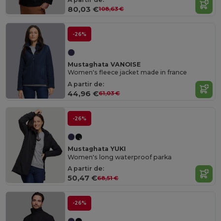
80,03 €
108,63 €
-26%
Mustaghata VANOISE
Women's fleece jacket made in france
A partir de:
44,96 €
61,03 €
-26%
Mustaghata YUKI
Women's long waterproof parka
A partir de:
50,47 €
68,51 €
-26%