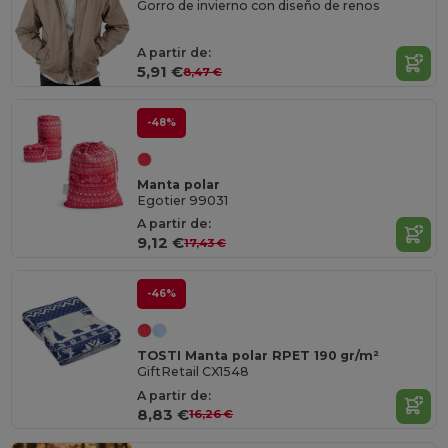
Gorro de invierno con diseño de renos
A partir de:
5,91 €
8,47 €
-48%
Manta polar
Egotier 99031
A partir de:
9,12 €
17,43 €
-46%
TOSTI Manta polar RPET 190 gr/m²
GiftRetail CX1548
A partir de:
8,83 €
16,26 €