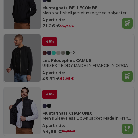
Mustaghata BELLECOMBE
Men's softshell jacket in recycled polyester Made in France
A partir de:
71,26 €
96,73 €
-26%
+2
Les Filosophes CAMUS
UNISEX TEDDY MADE IN FRANCE IN ORGANIC COTTON
A partir de:
45,71 €
62,05 €
-26%
Mustaghata CHAMONIX
Men's Sleeveless Down Jacket Made in France
A partir de:
44,96 €
61,03 €