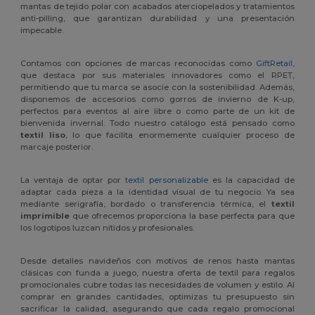
mantas de tejido polar con acabados aterciopelados y tratamientos
anti-pilling, que garantizan durabilidad y una presentación
impecable.
Contamos con opciones de marcas reconocidas como
GiftRetail
,
que destaca por sus materiales innovadores como el RPET,
permitiendo que tu marca se asocie con la sostenibilidad. Además,
disponemos de accesorios como gorros de invierno de K-up,
perfectos para eventos al aire libre o como parte de un kit de
bienvenida invernal. Todo nuestro catálogo está pensado como
textil liso
, lo que facilita enormemente cualquier proceso de
marcaje posterior.
La ventaja de optar por
textil personalizable
es la capacidad de
adaptar cada pieza a la identidad visual de tu negocio. Ya sea
mediante serigrafía, bordado o transferencia térmica, el
textil
imprimible
que ofrecemos proporciona la base perfecta para que
los logotipos luzcan nítidos y profesionales.
Desde detalles navideños con motivos de renos hasta mantas
clásicas con funda a juego, nuestra oferta de textil para regalos
promocionales cubre todas las necesidades de volumen y estilo. Al
comprar en grandes cantidades, optimizas tu presupuesto sin
sacrificar la calidad, asegurando que cada regalo promocional