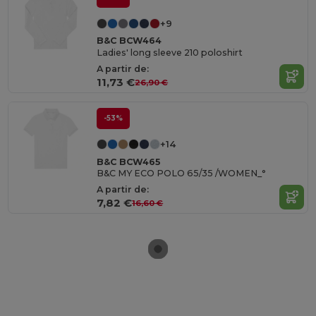
+9
B&C BCW464
Ladies' long sleeve 210 poloshirt
A partir de:
11,73 €
26,90 €
-53%
+14
B&C BCW465
B&C MY ECO POLO 65/35 /WOMEN_°
A partir de:
7,82 €
16,60 €