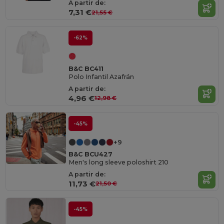
A partir de:
7,31 €
21,55 €
-62%
B&C BC411
Polo Infantil Azafrán
A partir de:
4,96 €
12,98 €
-45%
+9
B&C BCU427
Men's long sleeve poloshirt 210
A partir de:
11,73 €
21,50 €
-45%