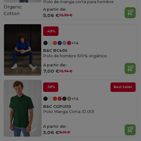
Polo de manga corta para hombre
Organic
A partir de:
Cotton
5,06 €
13,30 €
-49%
+14
B&C BC400
Polo de hombre 100% orgánico
A partir de:
7,00 €
13,74 €
-38%
Best Seller
+14
B&C CGPUI10
Polo Manga Corta ID.001
A partir de:
5,06 €
8,15 €