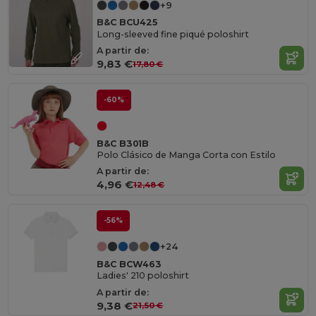
+9
B&C BCU425
Long-sleeved fine piqué poloshirt
A partir de:
9,83 €
17,80 €
-60%
B&C B301B
Polo Clásico de Manga Corta con Estilo
A partir de:
4,96 €
12,48 €
-56%
+24
B&C BCW463
Ladies' 210 poloshirt
A partir de:
9,38 €
21,50 €