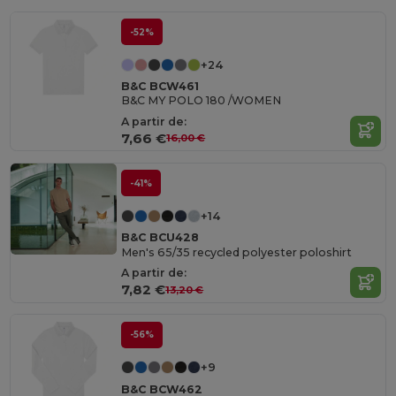
-52%
+24
B&C BCW461
B&C MY POLO 180 /WOMEN
A partir de:
7,66 €
16,00 €
-41%
+14
B&C BCU428
Men's 65/35 recycled polyester poloshirt
A partir de:
7,82 €
13,20 €
-56%
+9
B&C BCW462