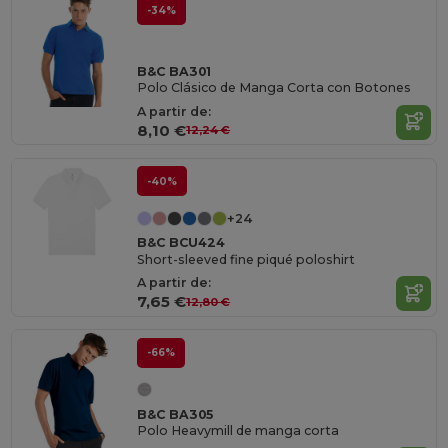
-34%
B&C BA301
Polo Clásico de Manga Corta con Botones
A partir de:
8,10 €
12,24 €
-40%
+24
B&C BCU424
Short-sleeved fine piqué poloshirt
A partir de:
7,65 €
12,80 €
-66%
B&C BA305
Polo Heavymill de manga corta