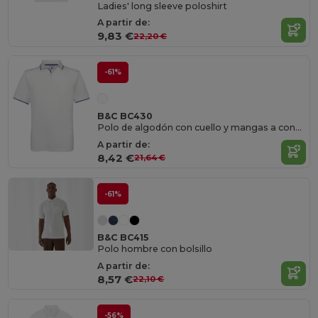
Ladies' long sleeve poloshirt
A partir de:
9,83 €
22,20 €
-61%
B&C BC430
Polo de algodón con cuello y mangas a contraste
A partir de:
8,42 €
21,64 €
-61%
B&C BC415
Polo hombre con bolsillo
A partir de:
8,57 €
22,10 €
-56%