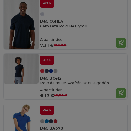
-63%
B&C CGHEA
Camiseta Polo Heavymill
A partir de:
7,31 €
19,80 €
-62%
B&C BC412
Polo de mujer Azafrán 100% algodón
A partir de:
6,17 €
16,04 €
-54%
B&C BA370