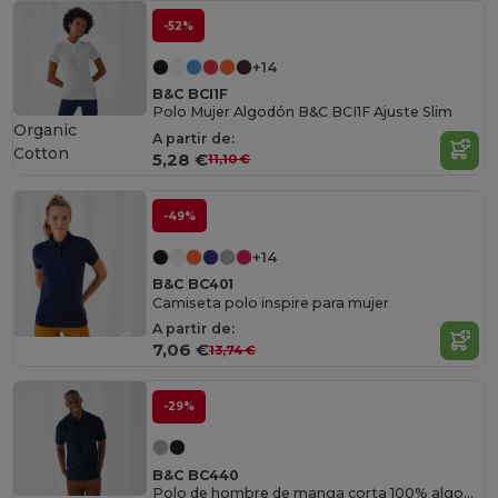
-52%
+14
B&C BCI1F
Polo Mujer Algodón B&C BCI1F Ajuste Slim
Organic
A partir de:
Cotton
5,28 €
11,10 €
-49%
+14
B&C BC401
Camiseta polo inspire para mujer
A partir de:
7,06 €
13,74 €
-29%
B&C BC440
Polo de hombre de manga corta 100% algodón