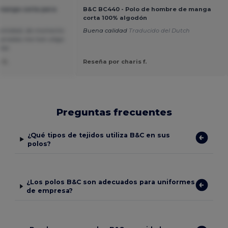
 manga corta para
B&C BC440 - Polo de hombre de manga
corta 100% algodón
cantidad, de momento
Buena calidad
Traducido del Dutch
pradas me han siligo
ias
 S.
Reseña por charis f.
Preguntas frecuentes
¿Qué tipos de tejidos utiliza B&C en sus
polos?
¿Los polos B&C son adecuados para uniformes
de empresa?