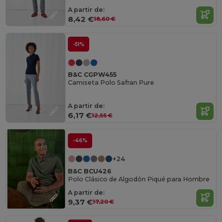
A partir de:
8,42 €
18,60 €
-51%
B&C CGPW455
Camiseta Polo Safran Pure
A partir de:
6,17 €
12,55 €
-46%
+24
B&C BCU426
Polo Clásico de Algodón Piqué para Hombre
A partir de:
9,37 €
17,20 €