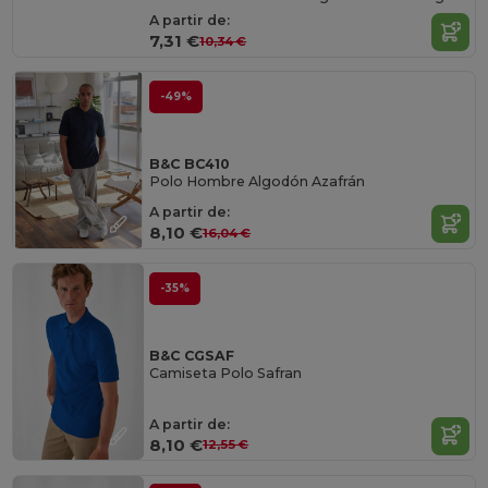
A partir de:
7,31 €
10,34 €
-49%
B&C BC410
Polo Hombre Algodón Azafrán
A partir de:
8,10 €
16,04 €
-35%
B&C CGSAF
Camiseta Polo Safran
A partir de:
8,10 €
12,55 €