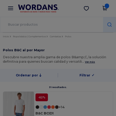
×
App de Wordans
Descargar app
¡Mejores precios en app!
Inicio
Ropa básica | Complementos
Camisetas
Polos
Polos B&C al por Mayor
Descubre nuestra amplia gama de polos B&amp;C, la solución
definitiva para quienes buscan calidad y versatili…
Ver más
Ordenar por
Filtrar
✓
31 resultados.
-62%
+14
B&C BCID1