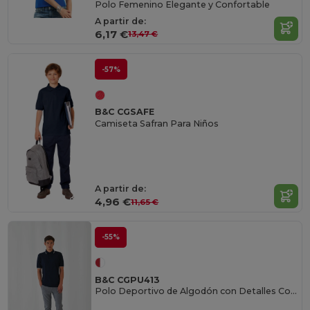
Polo Femenino Elegante y Confortable
A partir de:
6,17 €
13,47 €
-57%
B&C CGSAFE
Camiseta Safran Para Niños
A partir de:
4,96 €
11,65 €
-55%
B&C CGPU413
Polo Deportivo de Algodón con Detalles Contrastados