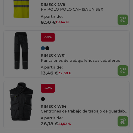
RIMECK 2V9
HV POLO POLO CAMISA UNISEX
A partir de:
8,50 €
19,44 €
-58%
RIMECK W01
Pantalones de trabajo leñosos caballeros
A partir de:
13,46 €
32,38 €
-32%
RIMECK W54
Gentrones de trabajo de trabajo de guardabosques
A partir de:
28,18 €
41,52 €