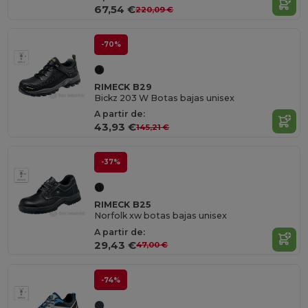
67,54 €
220,09 €
-70%
RIMECK B29
Bickz 203 W Botas bajas unisex
A partir de:
43,93 €
145,21 €
-37%
RIMECK B25
Norfolk xw botas bajas unisex
A partir de:
29,43 €
47,00 €
-74%