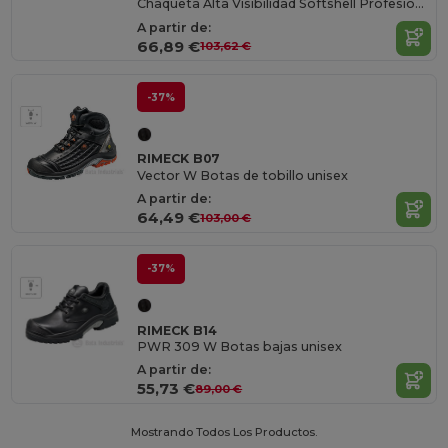
Chaqueta Alta Visibilidad Softshell Profesional
A partir de:
66,89 €
103,62 €
-37%
RIMECK B07
Vector W Botas de tobillo unisex
A partir de:
64,49 €
103,00 €
-37%
RIMECK B14
PWR 309 W Botas bajas unisex
A partir de:
55,73 €
89,00 €
Mostrando Todos Los Productos.