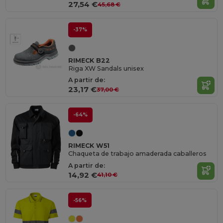
27,54 €
45,68 €
-37%
RIMECK B22
Riga XW Sandals unisex
A partir de:
23,17 €
37,00 €
-64%
RIMECK W51
Chaqueta de trabajo amaderada caballeros
A partir de:
14,92 €
41,10 €
-56%