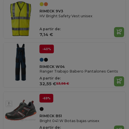
RIMECK 9V3
HV Bright Safety Vest unisex
A partir de:
7,14 €
-40%
RIMECK W04
Ranger Trabajo Babero Pantalones Gents
A partir de:
32,55 €
53,98 €
-69%
RIMECK B51
Bright 041 W Botas bajas unisex
A partir de: