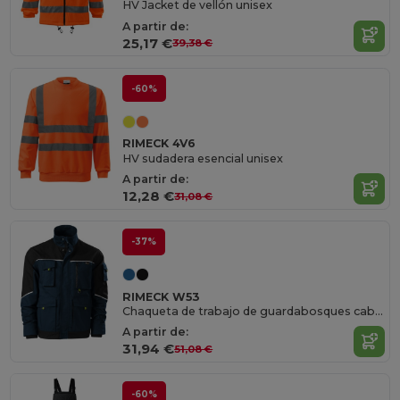
HV Jacket de vellón unisex
A partir de:
25,17 €
39,38 €
-60%
RIMECK 4V6
HV sudadera esencial unisex
A partir de:
12,28 €
31,08 €
-37%
RIMECK W53
Chaqueta de trabajo de guardabosques caballeros
A partir de:
31,94 €
51,08 €
-60%