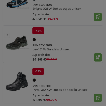
RIMECK B20
Bright 021 W Botas bajas unisex
A partir de:
41,36 €
156,78 €
-46%
RIMECK B09
Ley 151 W Sandals Unisex
A partir de:
31,96 €
59,70 €
-37%
RIMECK B18
PWR 312 XW Botas de tobillo unisex
A partir de:
61,99 €
99,00 €