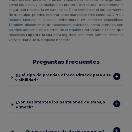
como las botas y sandalias con puntera protectora, proporciona la
seguridad necesaria en cada paso. Para completar el equipamiento
de tu equipo, puedes explorar otras marcas líderes como
B&C Pro
o
Dickies Medical
si buscas uniformidad en sectores específicos.
También disponemos de accesorios prácticos, como prendas con
bolsillos
adicionales o cierres de
cremallera
reforzados. Ya sea que
necesites
ropa de faena
para logística o talleres, Rimeck ofrece la
versatilidad que tu negocio necesita.
Preguntas frecuentes
¿Qué tipo de prendas ofrece Rimeck para alta
visibilidad?
¿Son resistentes los pantalones de trabajo
Rimeck?
¿Rimeck ofrece calzado de seguridad?