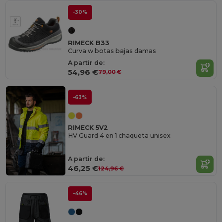
-30%
RIMECK B33
Curva w botas bajas damas
A partir de:
54,96 €
79,00 €
-63%
RIMECK 5V2
HV Guard 4 en 1 chaqueta unisex
A partir de:
46,25 €
124,96 €
-46%