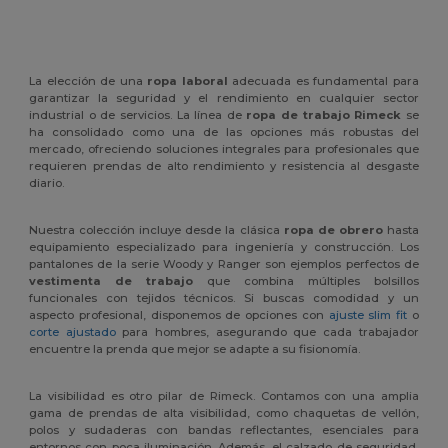
La elección de una
ropa laboral
adecuada es fundamental para
garantizar la seguridad y el rendimiento en cualquier sector
industrial o de servicios. La línea de
ropa de trabajo Rimeck
se
ha consolidado como una de las opciones más robustas del
mercado, ofreciendo soluciones integrales para profesionales que
requieren prendas de alto rendimiento y resistencia al desgaste
diario.
Nuestra colección incluye desde la clásica
ropa de obrero
hasta
equipamiento especializado para ingeniería y construcción. Los
pantalones de la serie Woody y Ranger son ejemplos perfectos de
vestimenta de trabajo
que combina múltiples bolsillos
funcionales con tejidos técnicos. Si buscas comodidad y un
aspecto profesional, disponemos de opciones con
ajuste slim fit
o
corte ajustado
para hombres, asegurando que cada trabajador
encuentre la prenda que mejor se adapte a su fisionomía.
La visibilidad es otro pilar de Rimeck. Contamos con una amplia
gama de prendas de alta visibilidad, como chaquetas de vellón,
polos y sudaderas con bandas reflectantes, esenciales para
entornos con poca iluminación. Además, el calzado de seguridad,