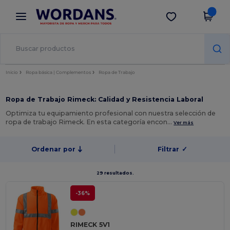
×
App de Wordans
Descargar app
¡Mejores precios en app!
Inicio
Ropa básica | Complementos
Ropa de Trabajo
Ropa de Trabajo Rimeck: Calidad y Resistencia Laboral
Optimiza tu equipamiento profesional con nuestra selección de
ropa de trabajo Rimeck. En esta categoría encon…
Ver más
Ordenar por
Filtrar
✓
29 resultados.
-36%
RIMECK 5V1