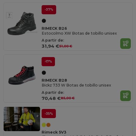
-37%
RIMECK B26
Estocolmo XW Botas de tobillo unisex
A partir de:
31,94 €
51,00 €
-17%
RIMECK B28
Bickz 733 W Botas de tobillo unisex
A partir de:
70,48 €
85,00 €
-35%
Rimeck 5V3