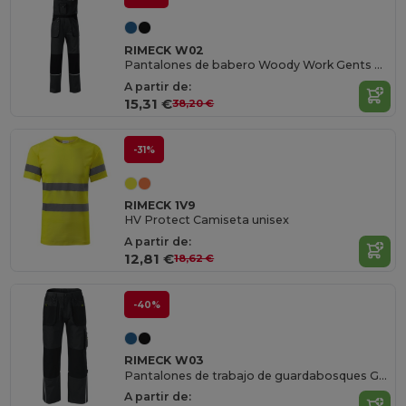
RIMECK W02
Pantalones de babero Woody Work Gents Gents
A partir de:
15,31 €
38,20 €
-31%
RIMECK 1V9
HV Protect Camiseta unisex
A partir de:
12,81 €
18,62 €
-40%
RIMECK W03
Pantalones de trabajo de guardabosques Gents
A partir de: