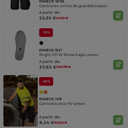
RIMECK W06
Gentrones cortos de guardabosques
A partir de:
22,53 €
41,52 €
-76%
RIMECK B21
Bright 031 W Botas bajas unisex
A partir de:
37,63 €
156,78 €
-60%
RIMECK 1V8
Camiseta seca HV unisex
A partir de:
8,24 €
20,52 €