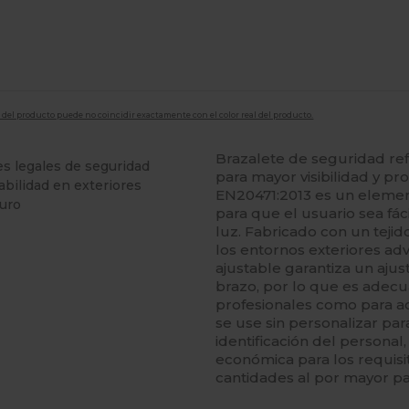
en del producto puede no coincidir exactamente con el color real del producto.
Brazalete de seguridad refl
es legales de seguridad
para mayor visibilidad y pr
abilidad en exteriores
EN20471:2013 es un element
guro
para que el usuario sea fá
luz. Fabricado con un tejid
los entornos exteriores adv
ajustable garantiza un aj
brazo, por lo que es adecu
profesionales como para act
se use sin personalizar pa
identificación del personal
económica para los requisit
cantidades al por mayor pa