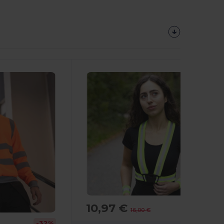
10,97 €
-31%
16,00 €
-32%