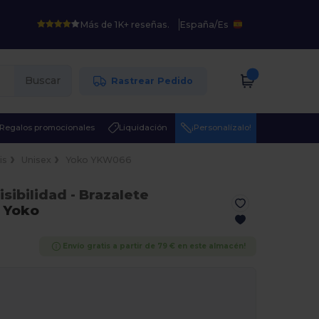
Más de 1K+ reseñas.
España
/
Es
Buscar
Rastrear Pedido
Regalos promocionales
Liquidación
¡Personalízalo!
is
Unisex
Yoko YKW066
isibilidad
- Brazalete
d
Yoko
Envío gratis a partir de 79 € en este almacén!