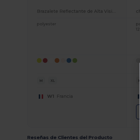
Brazalete Reflectante de Alta Visibilidad Yoko
c
polyester
p
1
M
XL
W1
Francia
Reseñas de Clientes del Producto