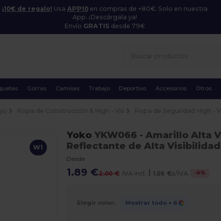
¡10€ de regalo!
Usa
APP10
en compras de +80€. Solo en nuestra
App. ¡Descárgala ya!
Envío
GRATIS
desde 79€
quetas
Gorras
Camisas
Trabajo
Deportivo
Accesorios
Otros
jo
Ropa de Construcción & High - Vis
Ropa de Seguridad High - V
Yoko
YKW066
- Amarillo Alta V
Reflectante de Alta Visibilida
W1
Desde
1.89 €
|
-
6
%
2.00 €
IVA incl.
1.56 €
s/IVA
Elegir color:
Mostrar todo
+ 6