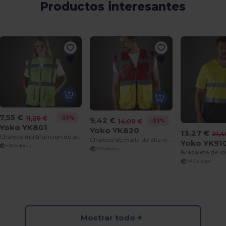
Productos interesantes
7,55 €
-33%
11,20 €
9,42 €
-33%
14,00 €
Yoko YK801
Yoko YK820
13,27 €
21,4
Chaleco multifunción de alta seguridad
Chaleco de malla de alta visibilidad
Yoko YK91
+26 Colores
+7 Colores
Brazalete de id
+4 Colores
Mostrar todo