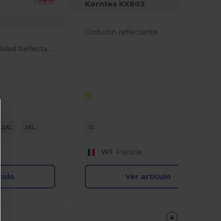
Korntex KX802
Cinturón reflectante
Sudadera Alta Visibilidad Reflectante Clase 3
2XL
3XL
0
W1
Francia
culo
Ver artículo