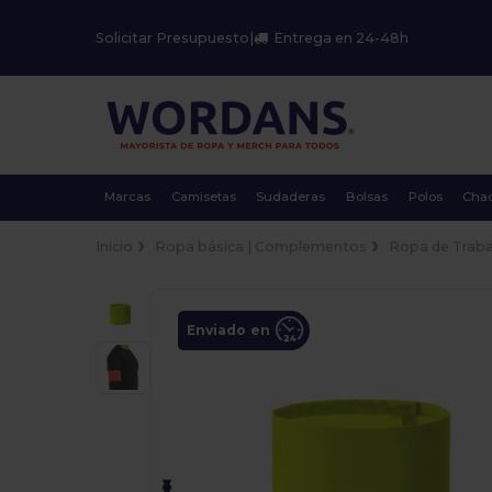
Solicitar Presupuesto
|
Entrega en 24-48h
Marcas
Camisetas
Sudaderas
Bolsas
Polos
Cha
Inicio
Ropa básica | Complementos
Ropa de Traba
Enviado en