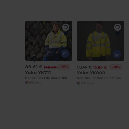
88,61 €
9,84 €
-40%
148,90 €
-38%
15,80 €
Yoko YK711
Yoko YK800
Parka 7 en 1 de alta visibilidad
Mochila London de alta visibilidad
+6 Colores
+2 Colores