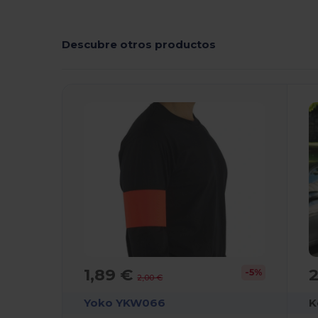
Descubre otros productos
¡Personalízalo!
1,89 €
-5%
2,00 €
Yoko YKW066
K