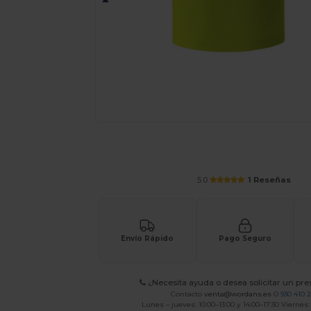
¡Personaliza tu producto onlin
5.0
1 Reseñas
Envío Rápido
Pago Seguro
¿Necesita ayuda o desea solicitar un pr
Contacto
venta@wordans.es
O
930 410 
Lunes – jueves: 10:00–13:00 y 14:00–17:30 Viernes: