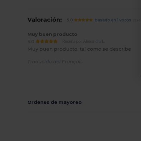
Valoración:
5.0
basado en 1 votos
2296 
Muy buen producto
5.0
Reseña por Alexandra L.
Muy buen producto, tal como se describe
Traducido del Français
Ordenes de mayoreo