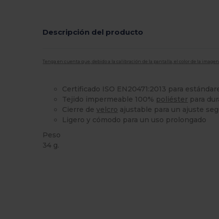
Descripción del producto
Tenga en cuenta que, debido a la calibración de la pantalla, el color de la imag
Certificado ISO EN20471:2013 para estándar
Tejido impermeable 100%
poliéster
para dur
Cierre de
velcro
ajustable para un ajuste se
Ligero y cómodo para un uso prolongado
Peso
34 g.
Personalizable
Alto stock