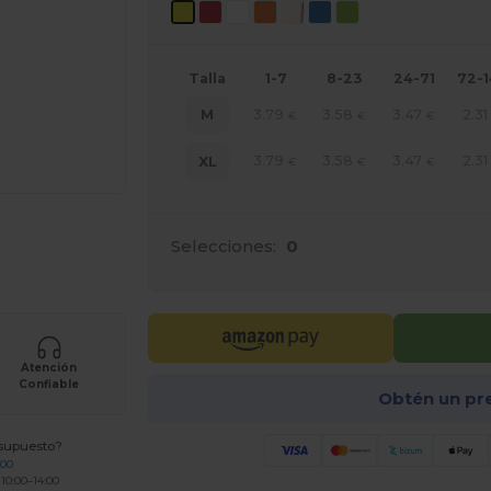
Talla
1-7
8-23
24-71
72-
3.79
3.58
3.47
2.31
M
€
€
€
3.79
3.58
3.47
2.31
XL
€
€
€
e AQUÍ!
Selecciones:
0
Atención
Confiable
Obtén un pr
esupuesto?
200
 10:00–14:00