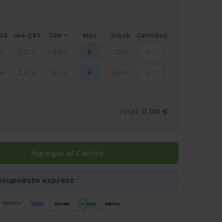
143
144-287
288 +
Más
Stock
Cantidad
+
2.21
1.89
766
€
€
€
+
2.21
1.89
999+
€
€
€
Total:
0.00 €
Agregar al Carrito
esupuesto express