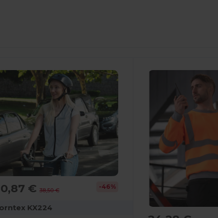
20,87 €
-46%
38,50 €
orntex KX224