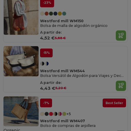
-23%
Westford mill WM150
Bolsa de malla de algodón orgánico
A partir de:
4,52 €
5,88 €
-15%
Westford mill WM544
Bolsa Versátil de Algodón para Viajes y Decoración
A partir de:
4,43 €
5,20 €
-7%
Best Seller
+5
Westford mill WM407
Bolso de compras de arpillera
Organic