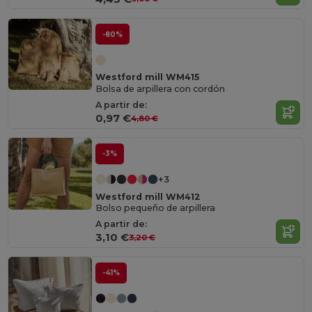
-80%
Westford mill WM415
Bolsa de arpillera con cordón
A partir de:
0,97 €
4,80 €
-3%
+3
Westford mill WM412
Bolso pequeño de arpillera
A partir de:
3,10 €
3,20 €
-41%