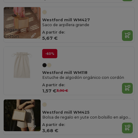
Westford mill WM427
Saco de arpillera grande
Organic
A partir de:
Cotton
5,67 €
-60%
Westford mill WM118
Estuche de algodón orgánico con cordón
A partir de:
1,57 €
3,90 €
Westford mill WM425
Bolsa de regalo en yute con bolsillo en algodón
A partir de:
3,68 €