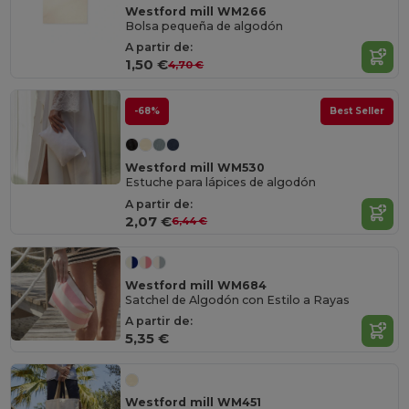
Westford mill WM266
Bolsa pequeña de algodón
A partir de:
1,50 €
4,70 €
-68%
Best Seller
Westford mill WM530
Estuche para lápices de algodón
A partir de:
2,07 €
6,44 €
Westford mill WM684
Satchel de Algodón con Estilo a Rayas
A partir de:
5,35 €
Westford mill WM451