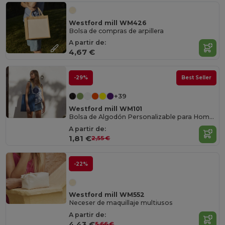
Westford mill WM426
Bolsa de compras de arpillera
A partir de:
4,67 €
-29%
Best Seller
+39
Westford mill WM101
Bolsa de Algodón Personalizable para Hombro
A partir de:
1,81 €
2,55 €
-22%
Westford mill WM552
Neceser de maquillaje multiusos
A partir de:
4,43 €
5,66 €