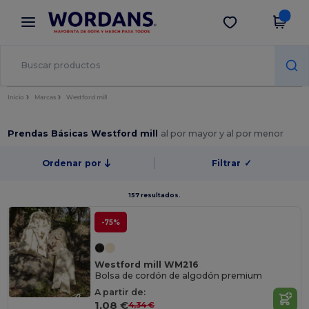
×
App de Wordans
Descargar app
¡Mejores precios en app!
Inicio
Marcas
Westford mill
Prendas Básicas Westford mill
al por mayor y al por menor
Ordenar por
Filtrar
✓
157 resultados.
-75%
Westford mill WM216
Bolsa de cordón de algodón premium
A partir de:
1,08 €
4,34 €