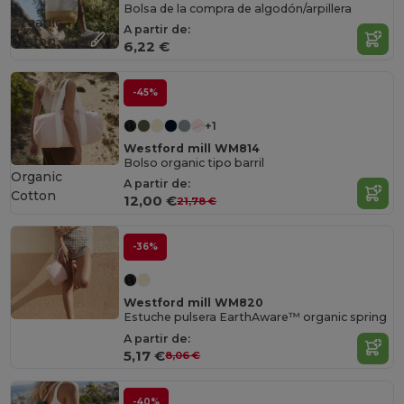
Bolsa de la compra de algodón/arpillera
Organic
A partir de:
Cotton
6,22 €
-45%
+1
Westford mill WM814
Bolso organic tipo barril
Organic
A partir de:
Cotton
12,00 €
21,78 €
-36%
Westford mill WM820
Estuche pulsera EarthAware™ organic spring
A partir de:
5,17 €
8,06 €
-40%