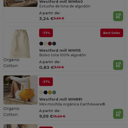
Westford mill WM540
Estuche de lona de algodón
A partir de:
3,24 €
5,50 €
-73%
Best Seller
Westford mill WM115
Bolso tote 100% algodón
Organic
A partir de:
Cotton
0,83 €
3,10 €
-37%
Westford mill WM881
Mini mochila orgánica EarthAware®
Organic
A partir de:
Cotton
9,59 €
15,20 €