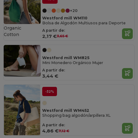
+20
Westford mill WM110
Bolsa de Algodón Multiusos para Deporte
Organic
A partir de:
Cotton
2,17 €
3,65 €
Westford mill WM825
Mini Monedero Orgánico Mujer
A partir de:
3,44 €
-32%
Westford mill WM452
Shopping bag algodón/arpillera XL
A partir de:
4,86 €
7,12 €