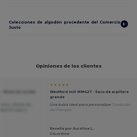
Colecciones de algodón procedente del Comercio
Justo
Opiniones de los clientes
★ ★ ★ ★ ★
 - Bolsa de cordón
Westford mill WM427 - Saco de arpillera
m
grande
ecto, calidad del
Una bolsa ideal para personalizar
Traducido
epetiré seguro.
del Français
Reseña por Auréline L.
Décoréline