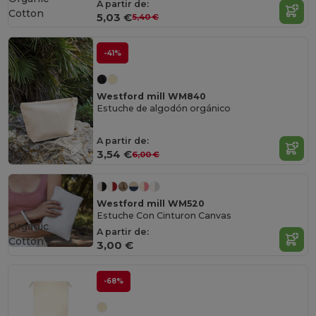
A partir de:
Cotton
5,03 €
5,40 €
-41%
Westford mill WM840
Estuche de algodón orgánico
A partir de:
3,54 €
6,00 €
Westford mill WM520
Estuche Con Cinturon Canvas
Organic
A partir de:
Cotton
3,00 €
-68%