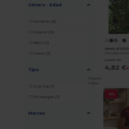
Género - Edad
Hombres
(8)
Mujeres
(10)
Niños
(2)
Mantis MTK00
Unisex
(3)
A partir de:
4,82 €
7
Tipo
Organic
Cotton
Crop top
(1)
-31%
Sin Mangas
(3)
Marcas