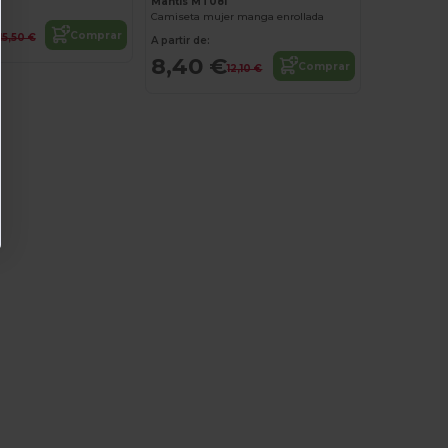
Mantis MT081
Camiseta mujer manga enrollada
Comprar
15,50 €
A partir de:
8,40 €
Comprar
12,10 €