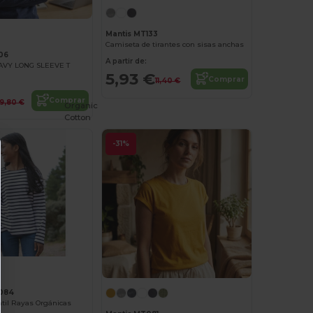
Mantis MT133
Camiseta de tirantes con sisas anchas
06
A partir de:
AVY LONG SLEEVE T
5,93 €
Comprar
11,40 €
Comprar
19,80 €
Organic
Cotton
-31%
084
til Rayas Orgánicas