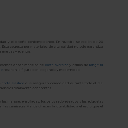
idad y el diseño contemporáneo. En nuestra selección de 20
 Esta apuesta por materiales de alta calidad no solo garantiza
e marcas y eventos.
isponemos desde modelos de
corte oversize
y estilos de
longitud
re
resaltan la figura con elegancia y modernidad.
e
corte elástico
que aseguran comodidad durante todo el día.
cionales totalmente coherentes.
o las mangas enrolladas, los bajos redondeados y las etiquetas
las camisetas Mantis ofrecen la durabilidad y el estilo que el