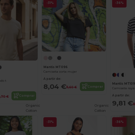
-31%
-36%
Mantis MT096
Camiseta corta mujer
A partir de:
ado t
Mantis MT10
8,04 €
Comprar
11,60 €
Camiseta ray
A partir de:
Comprar
2,70 €
9,81 €
1
Organic
Organic
Cotton
Cotton
-31%
-36%