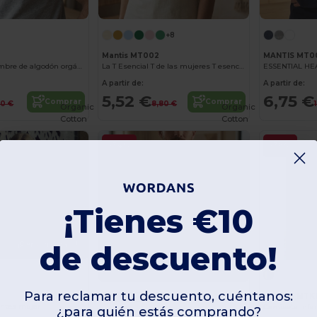
+8
Mantis MT002
MANTIS MT0
Camiseta de hombre de algodón orgánico premium
La T Esencial T de las mujeres T esencial T de las mujeres
ESSENTIAL HE
A partir de:
A partir de:
5,52 €
6,75 €
Comprar
Comprar
80 €
8,80 €
Organic
Organic
Cotton
Cotton
-34%
-36%
¡Tienes €10
de descuento!
¡Personalízalo!
Para reclamar tu descuento, cuéntanos:
MANTIS MTK
antes mujer
Camiseta Infan
¿para quién estás comprando?