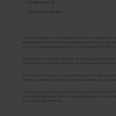
Premier
(2)
Cuello barco
(1)
Proact
(25)
Cuello redondo
(14)
Produkt JACK & JONES
(5)
Promodoro
(8)
La marca Mantis se ha consolidado como un referente en el
Radsow by Uneek
(27)
camisetas
Mantis, encontrarás prendas que van más allá del 
una suavidad excepcional al tacto, sino que también ofrece una
Regatta
(3)
Rimeck
(11)
Contamos con una gran variedad de siluetas para adaptarse 
larga
, hasta opciones de
manga larga
para las temporadas más 
Roly
(85)
La colección femenina no se queda atrás en versatilidad, i
Roly Sport
(15)
Además, la gama se extiende a los más pequeños con
camiset
RTP Apparel
(6)
Comparada con marcas tradicionales como
Gildan
,
Russell
o
de cuidado fabricadas también en algodón orgánico. Ya sea que
Russell
(33)
mercado actual demanda.
Russell Collection
(1)