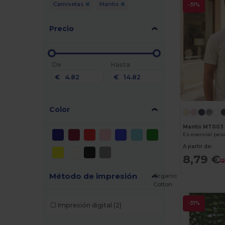
Camisetas
Mantis
-31%
Precio
De
Hasta
€
€
Color
Mantis MT003
Es esencial pes
A partir de:
8,79 €
1
Método de impresión
Organic
Cotton
-31%
Impresión digital
(2)