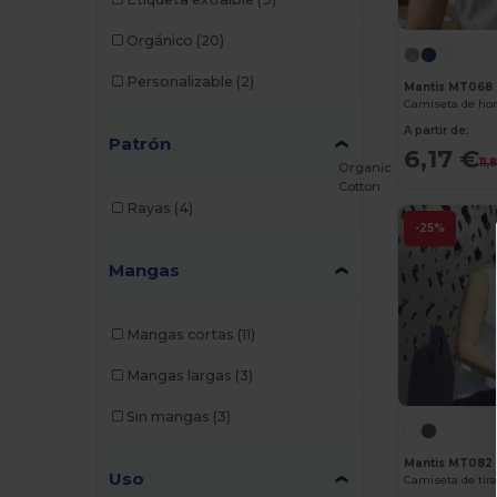
Ecologie
(1)
Orgánico
(20)
Egotier
(7)
Personalizable
(2)
Mantis MT068
Elevate
(1)
A partir de:
Patrón
Elevate Essentials
(6)
6,17 €
11,
Organic
Elevate Life
(14)
Cotton
Rayas
(4)
Elevate NXT
(12)
-25%
Et si on l'appelait Francis
(3)
Mangas
EXCD by Promodoro
(3)
Mangas cortas
(11)
Finden & Hales
(3)
Mangas largas
(3)
Front row
(5)
Sin mangas
(3)
Fruit of the Loom
(93)
Mantis MT082
Fruit of the Loom Vintage
(2)
Uso
Camiseta de tir