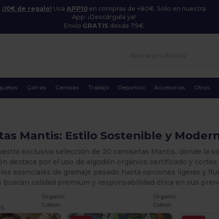
¡10€ de regalo!
Usa
APP10
en compras de +80€. Solo en nuestra
App. ¡Descárgala ya!
Envío
GRATIS
desde 79€
quetas
Gorras
Camisas
Trabajo
Deportivo
Accesorios
Otros
as Mantis: Estilo Sostenible y Moder
estra exclusiva selección de 20 camisetas Mantis, donde la s
ón destaca por el uso de algodón orgánico certificado y cortes
s esenciales de gramaje pesado hasta opciones ligeras y flui
s buscan calidad premium y responsabilidad ética en sus pren
Organic
Organic
Cotton
Cotton
s.