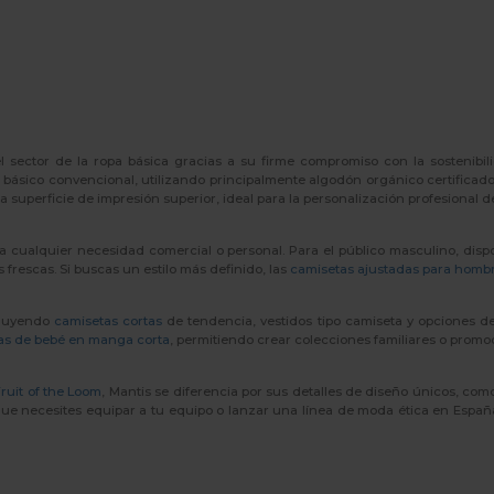
 sector de la ropa básica gracias a su firme compromiso con la sostenibil
básico convencional, utilizando principalmente algodón orgánico certificado.
 superficie de impresión superior, ideal para la personalización profesional d
a cualquier necesidad comercial o personal. Para el público masculino, d
frescas. Si buscas un estilo más definido, las
camisetas ajustadas para homb
ncluyendo
camisetas cortas
de tendencia, vestidos tipo camiseta y opciones d
as de bebé en manga corta
, permitiendo crear colecciones familiares o promo
Fruit of the Loom
, Mantis se diferencia por sus detalles de diseño únicos, com
 necesites equipar a tu equipo o lanzar una línea de moda ética en España, 