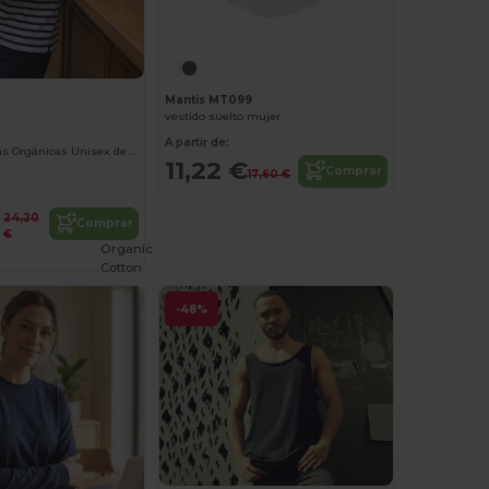
Mantis MT099
vestido suelto mujer
A partir de:
Camiseta Rayas Orgánicas Unisex de Algodón
11,22 €
Comprar
17,60 €
24,20
Comprar
€
Organic
Cotton
-48%