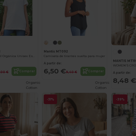
1
Mantis MT092
Camiseta Infantil Orgánica Unisex Esencial
Camiseta de tirantes suelta para mujer
MANTIS MT19
A partir de:
WOMEN'S CRO
6,50 €
Comprar
Comprar
,00 €
9,40 €
A partir de:
8,48 €
Organic
Organic
Cotton
Cotton
-31%
-39%