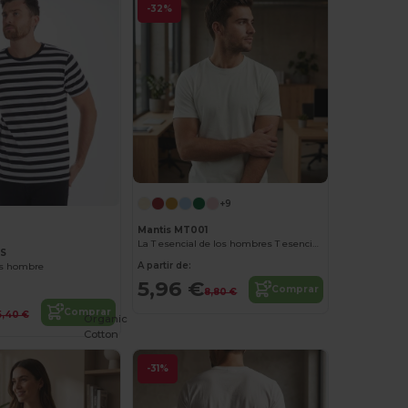
-32%
+9
Mantis MT001
La T esencial de los hombres T esencial T
9S
A partir de:
as hombre
5,96 €
Comprar
8,80 €
Comprar
5,40 €
Organic
Cotton
-31%