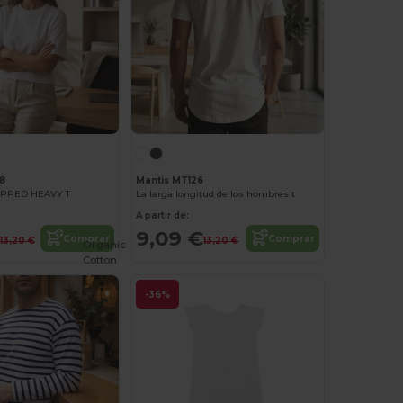
8
Mantis MT126
PPED HEAVY T
La larga longitud de los hombres t
A partir de:
9,09 €
Comprar
Comprar
13,20 €
13,20 €
Organic
Cotton
-36%