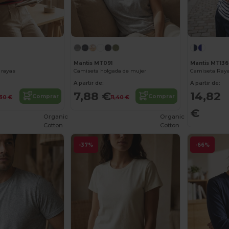
Mantis MT091
Mantis MT136
 rayas
Camiseta holgada de mujer
A partir de:
A partir de:
7,88 €
14,82
Comprar
Comprar
,30 €
11,40 €
€
Organic
Organic
Cotton
Cotton
-37%
-66%