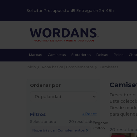
Solicitar Presupuesto
|
Entrega en 24-48h
Marcas
Camisetas
Sudaderas
Bolsas
Polos
Cha
Inicio
Ropa básica | Complementos
Camisetas
Camiset
Ordenar por
Descubre nu
Esta colecci
Desde modelo
Filtros
para quiene
« Reset
Seleccionado
20 resultados.
Organic
Cotton
20 resultado
Ropa básica | Complementos