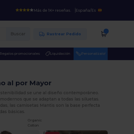
Más de 1K+ reseñas.
España
/
Es
Buscar
Rastrear Pedido
Regalos promocionales
Liquidación
¡Personalízalo!
no al por Mayor
ostenibilidad se une al diseño contemporáneo.
 modernos que se adaptan a todas las siluetas.
das, las camisetas Mantis son la base perfecta
das básicas.
Organic
Cotton