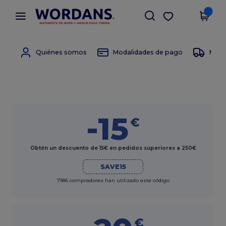
×
App de Wordans
Descargar app
¡Mejores precios en app!
Quiénes somos
Modalidades de pago
Moda
-15
€
Obtén un descuento de 15€ en pedidos superiores a 250€
SAVE15
7986 compradores han utilizado este código
€