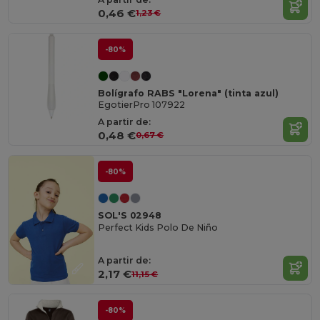
0,46 €
1,23 €
-80%
Bolígrafo RABS "Lorena" (tinta azul)
EgotierPro 107922
A partir de:
0,48 €
0,67 €
-80%
SOL'S 02948
Perfect Kids Polo De Niño
A partir de:
2,17 €
11,15 €
-80%