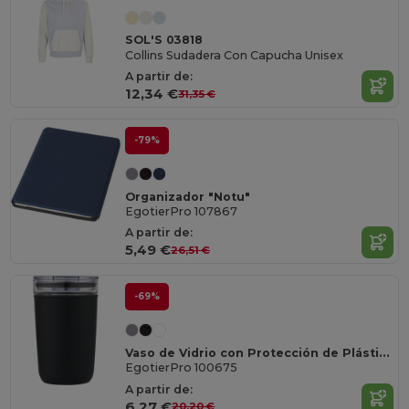
SOL'S 03818
Collins Sudadera Con Capucha Unisex
A partir de:
12,34 €
31,35 €
-79%
Organizador "Notu"
EgotierPro 107867
A partir de:
5,49 €
26,51 €
-69%
Vaso de Vidrio con Protección de Plástico Reciclado
EgotierPro 100675
A partir de:
6,27 €
20,20 €