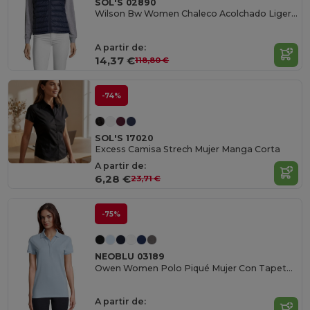
SOL'S 02890
Wilson Bw Women Chaleco Acolchado Ligero De Mujer
A partir de:
14,37 €
118,80 €
-74%
SOL'S 17020
Excess Camisa Strech Mujer Manga Corta
A partir de:
6,28 €
23,71 €
-75%
NEOBLU 03189
Owen Women Polo Piqué Mujer Con Tapeta Oculta
A partir de: