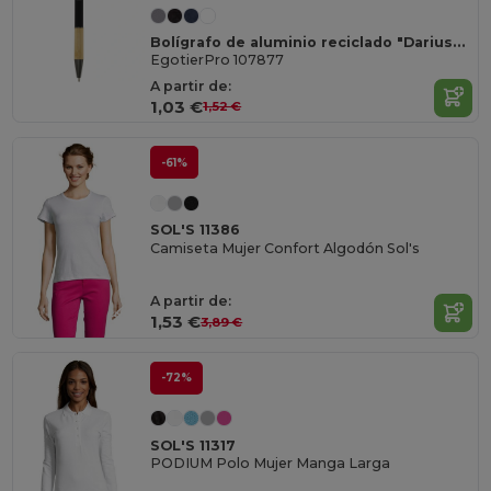
Bolígrafo de aluminio reciclado "Darius" (tinta negra)
EgotierPro 107877
A partir de:
1,03 €
1,52 €
-61%
SOL'S 11386
Camiseta Mujer Confort Algodón Sol's
A partir de:
1,53 €
3,89 €
-72%
SOL'S 11317
PODIUM Polo Mujer Manga Larga