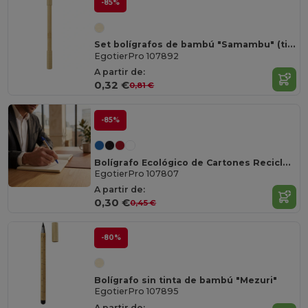
-85%
Set bolígrafos de bambú "Samambu" (tinta negra)
EgotierPro 107892
A partir de:
0,32 €
0,81 €
-85%
Bolígrafo Ecológico de Cartones Reciclados
EgotierPro 107807
A partir de:
0,30 €
0,45 €
-80%
Bolígrafo sin tinta de bambú "Mezuri"
EgotierPro 107895
A partir de: