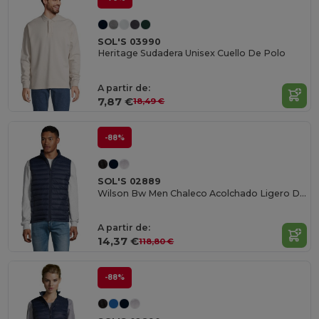
SOL'S 03990
Heritage Sudadera Unisex Cuello De Polo
A partir de:
7,87 €
18,49 €
-88%
SOL'S 02889
Wilson Bw Men Chaleco Acolchado Ligero De Hombre
A partir de:
14,37 €
118,80 €
-88%