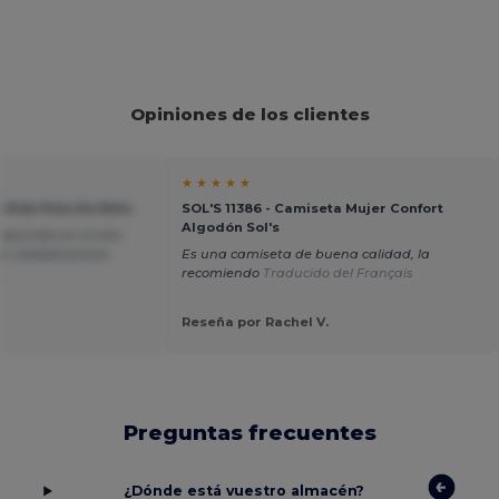
Opiniones de los clientes
★ ★ ★ ★ ★
t Kids Polo De Niño
SOL'S 11386 - Camiseta Mujer Confort
Algodón Sol's
escribe en el sitio
ón calidad-precio.
Es una camiseta de buena calidad, la
s
recomiendo
Traducido del Français
Reseña por Rachel V.
Preguntas frecuentes
¿Dónde está vuestro almacén?