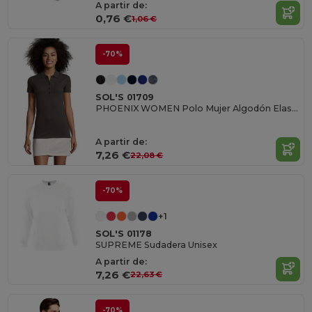
A partir de:
0,76 €
1,06 €
-70%
SOL'S 01709
PHOENIX WOMEN Polo Mujer Algodón Elastano
A partir de:
7,26 €
22,08 €
-70%
+1
SOL'S 01178
SUPREME Sudadera Unisex
A partir de:
7,26 €
22,63 €
-70%