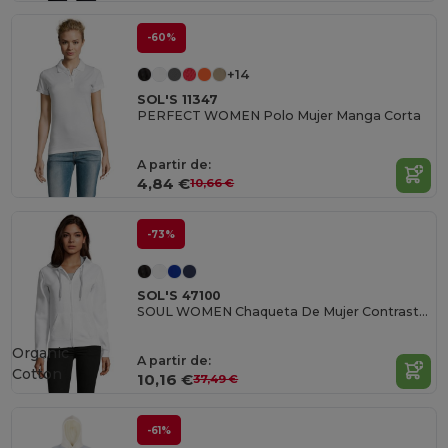
-60%
+14
SOL'S 11347
PERFECT WOMEN Polo Mujer Manga Corta
A partir de:
4,84 €
10,66 €
-73%
SOL'S 47100
SOUL WOMEN Chaqueta De Mujer Contrastada Con Capucha
Organic
A partir de:
Cotton
10,16 €
37,49 €
-61%