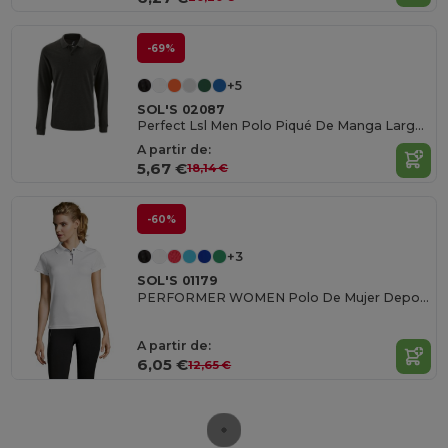
-69%
+5
SOL'S 02087
Perfect Lsl Men Polo Piqué De Manga Larga De Hombre
A partir de:
5,67 €
18,14 €
-60%
+3
SOL'S 01179
PERFORMER WOMEN Polo De Mujer Deportivo
A partir de:
6,05 €
12,65 €