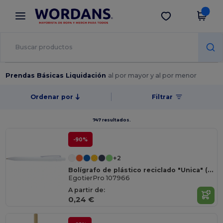
×
App de Wordans
Descargar app
¡Mejores precios en app!
Prendas Básicas Liquidación
al por mayor y al por menor
Ordenar por
Filtrar
747 resultados.
-90%
+2
Bolígrafo de plástico reciclado "Unica" (tinta negra)
EgotierPro 107966
A partir de:
0,24 €