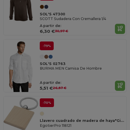
SOL'S 47300
SCOTT Sudadera Con Cremallera 1/4
A partir de:
6,30 €
30,97 €
-79%
SOL'S 02763
BURMA MEN Camisa De Hombre
A partir de:
5,51 €
26,87 €
-70%
Llavero cuadrado de madera de haya"Gioia"
EgotierPro 118121