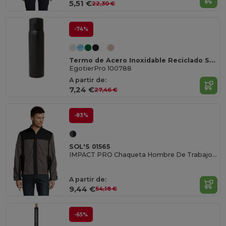
5,51 €
22,30 €
-74%
Termo de Acero Inoxidable Reciclado Sika 450 ml
EgotierPro 100788
A partir de:
7,24 €
27,46 €
-83%
SOL'S 01565
IMPACT PRO Chaqueta Hombre De Trabajo Bicolor
A partir de:
9,44 €
54,18 €
-65%