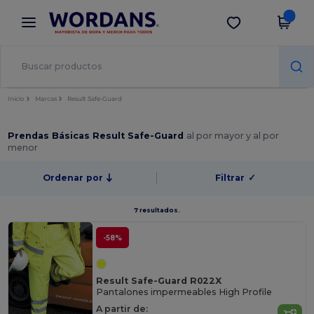
×
App de Wordans
Descargar app
¡Mejores precios en app!
Inicio
Marcas
Result Safe-Guard
Prendas Básicas Result Safe-Guard
al por mayor y al por
menor
Ordenar por
Filtrar
✓
7 resultados.
-58%
Result Safe-Guard R022X
Pantalones impermeables High Profile
A partir de: