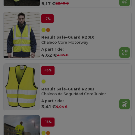
9,17 €
22,10 €
-7%
Result Safe-Guard R201X
Chaleco Core Motorway
A partir de:
4,62 €
4,95 €
-16%
Result Safe-Guard R200J
Chaleco de Seguridad Core Junior
A partir de:
3,41 €
4,04 €
-16%