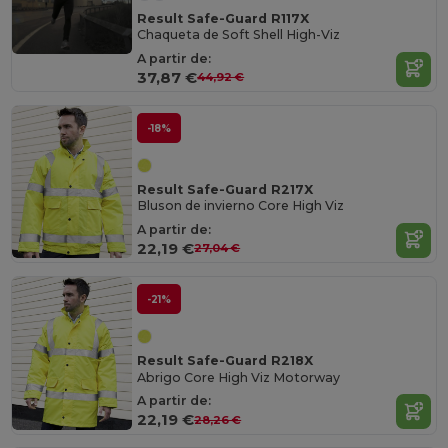
Result Safe-Guard R117X
Chaqueta de Soft Shell High-Viz
A partir de:
37,87 €
44,92 €
-18%
Result Safe-Guard R217X
Bluson de invierno Core High Viz
A partir de:
22,19 €
27,04 €
-21%
Result Safe-Guard R218X
Abrigo Core High Viz Motorway
A partir de:
22,19 €
28,26 €