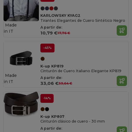
KARLOWSKY KYAG2
Tirantes Elegantes de Cuero Sintético Negro
Made
A partir de:
in
IT
10,79 €
17,76 €
-45%
K-up KP819
Cinturón de Cuero Italiano Elegante KP819
Made
A partir de:
in
IT
33,06 €
59,64 €
-14%
K-up KP807
Cinturón clásico de cuero - 30 mm
A partir de: