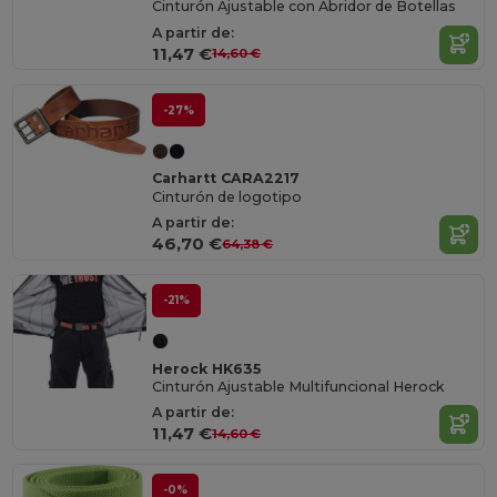
Cinturón Ajustable con Abridor de Botellas
A partir de:
11,47 €
14,60 €
-27%
Carhartt CARA2217
Cinturón de logotipo
A partir de:
46,70 €
64,38 €
-21%
Herock HK635
Cinturón Ajustable Multifuncional Herock
A partir de:
11,47 €
14,60 €
-0%