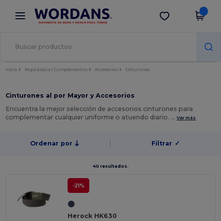
×
App de Wordans
Descargar app
¡Mejores precios en app!
Inicio
Ropa básica | Complementos
Accesorios
Cinturones
Cinturones al por Mayor y Accesorios
Encuentra la mejor selección de accesorios cinturones para
complementar cualquier uniforme o atuendo diario. …
Ver más
Ordenar por
Filtrar
✓
40 resultados.
-21%
Herock HK630