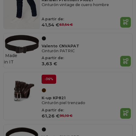
Cinturón vintage de cuero hombre
A partir de:
41,54 €
63,54 €
Valento CNVAPAT
Cinturón PATRIC
Made
A partir de:
in
IT
3,63 €
-36%
K-up KP821
Cinturón piel trenzado
A partir de:
61,26 €
95,10 €