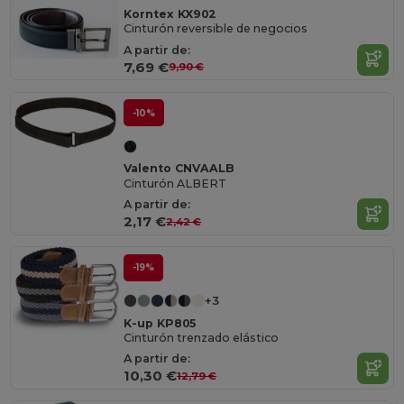
Korntex KX902
Cinturón reversible de negocios
A partir de:
7,69 €
9,90 €
-10%
Valento CNVAALB
Cinturón ALBERT
A partir de:
2,17 €
2,42 €
-19%
+3
K-up KP805
Cinturón trenzado elástico
A partir de:
10,30 €
12,79 €