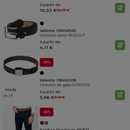
A partir de:
10,33 €
16,97 €
Valento CNVARUD
Cinturón vestir RUDOLF
A partir de:
4,11 €
-35%
Valento CNVAGOR
Cinturón de gala GORDON
Made
A partir de:
in
IT
5,98 €
9,19 €
-35%
Kariban Premium PK821