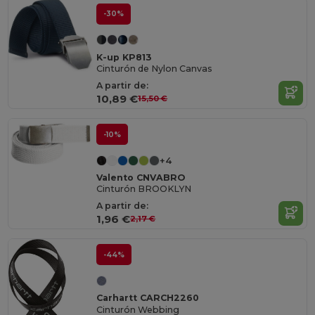
-30%
K-up KP813
Cinturón de Nylon Canvas
A partir de:
10,89 €
15,50 €
-10%
+4
Valento CNVABRO
Cinturón BROOKLYN
A partir de:
1,96 €
2,17 €
-44%
Carhartt CARCH2260
Cinturón Webbing