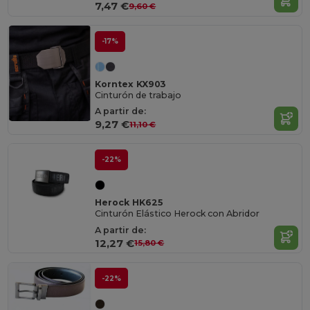
7,47 €
9,60 €
-17%
Korntex KX903
Cinturón de trabajo
A partir de:
9,27 €
11,10 €
-22%
Herock HK625
Cinturón Elástico Herock con Abridor
A partir de:
12,27 €
15,80 €
-22%