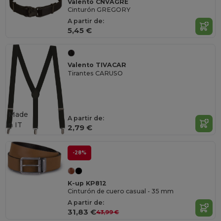
Valento CNVAGRE
Cinturón GREGORY
A partir de:
5,45 €
Valento TIVACAR
Tirantes CARUSO
Made
A partir de:
in
IT
2,79 €
-28%
K-up KP812
Cinturón de cuero casual - 35 mm
A partir de:
31,83 €
43,99 €