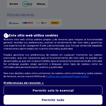
Métodos de envío
Este sitio web utiliza cookies
Nuestro sitio web utiliza cookies propias y de terceros para mejorar la funcionalidad
general, recordar tus preferencias, analizar el rendimiento del sitio web y garantizar
una experiencia de navegación fluida y personalizada, que incluye contenido adaptado,
interacciones optimizadas con nuestro sitio web y publicidad.
Síguenos
Puedes gestionar tus preferencias de cookies en cualquier momento. Las cookies
esenciales, que son necesarias para el funcionamiento del sitio web, no pueden ser
desactivadas ya que son imprescindibles para el correcto funcionamiento del sitio web.
Sin embargo, puedes elegir permitir o bloquear otros tipos de cookies, como las
utilizadas para personalización, análisis y publicidad.
2026. Todos los derechos reservados
Términos y Condiciones
|
Política de personalización
|
Política de
Para más detalles sobre cómo utilizamos las cookies, cómo controlarlas y sobre cookies
Privacidad
|
Política de Cookies
|
Mapa del sitio
de terceros, revisa nuestra Política de
Política de Cookies
y
Privacy Policy
.
👋
Hola
Preferencias de revisión
Si tienes dudas o preguntas,
Madrid
|
Barcelona
|
Valencia
|
Seville
|
Zaragoza
|
Málaga
|
Murcia
|
puedes escribirnos en
Permitir solo lo esencial
Palma
|
Bilbao
|
Alicante
cualquier momento. Nuestro
chatbot está aquí para
Permitir todo
ayudarte.