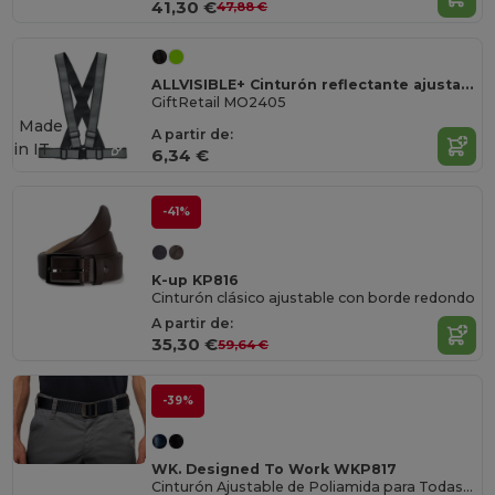
41,30 €
47,88 €
ALLVISIBLE+ Cinturón reflectante ajustable
GiftRetail MO2405
Made
A partir de:
in
IT
6,34 €
-41%
K-up KP816
Cinturón clásico ajustable con borde redondo
A partir de:
35,30 €
59,64 €
-39%
WK. Designed To Work WKP817
Cinturón Ajustable de Poliamida para Todas las Tallas