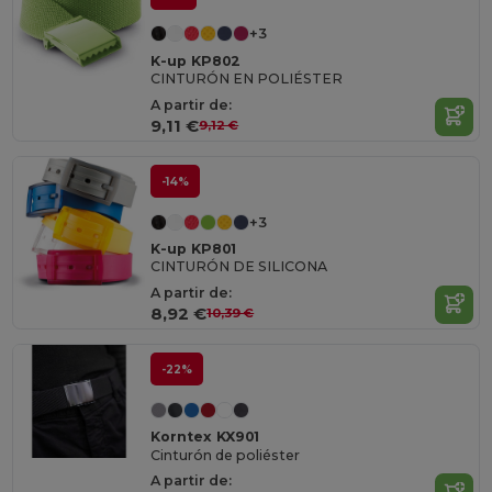
+3
K-up KP802
CINTURÓN EN POLIÉSTER
A partir de:
9,11 €
9,12 €
-14%
+3
K-up KP801
CINTURÓN DE SILICONA
A partir de:
8,92 €
10,39 €
-22%
Korntex KX901
Cinturón de poliéster
A partir de: