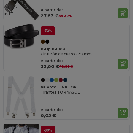
Made
A partir de:
in
IT
27,83 €
49,30 €
-32%
K-up KP809
Cinturón de cuero - 30 mm
A partir de:
32,60 €
48,00 €
Valento TIVATOR
Tirantes TORNASOL
A partir de:
6,05 €
-39%