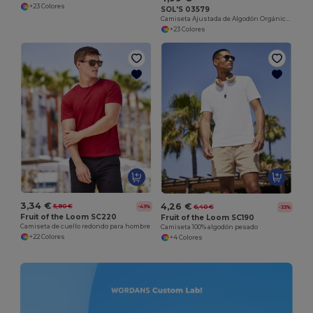
+23 Colores
SOL'S 03579
Camiseta Ajustada de Algodón Orgánico para Mujer
+23 Colores
3,34 €
4,26 €
5,80 €
-43%
6,40 €
-33%
Fruit of the Loom SC220
Fruit of the Loom SC190
Camiseta de cuello redondo para hombre
Camiseta 100% algodón pesado
+22 Colores
+4 Colores