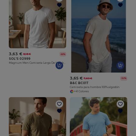
3,63 €
9,18 €
-60%
SOL'S 02999
Magnum Men Camiseta Larga De Hombre
3,65 €
7,60 €
-52%
B&C BC01T
Camiseta para hombre 100% algodón
+41 Colores