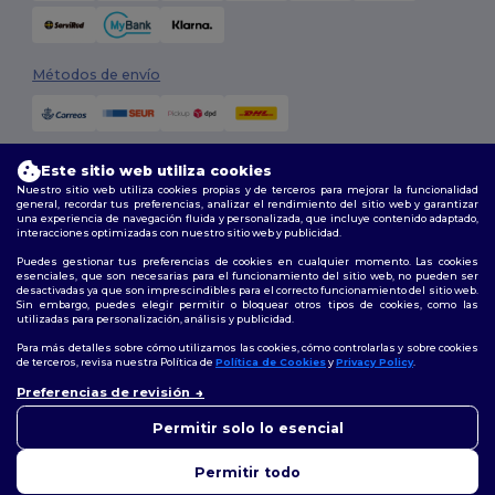
Métodos de envío
Este sitio web utiliza cookies
Nuestro sitio web utiliza cookies propias y de terceros para mejorar la funcionalidad
general, recordar tus preferencias, analizar el rendimiento del sitio web y garantizar
una experiencia de navegación fluida y personalizada, que incluye contenido adaptado,
interacciones optimizadas con nuestro sitio web y publicidad.
Síguenos
Puedes gestionar tus preferencias de cookies en cualquier momento. Las cookies
esenciales, que son necesarias para el funcionamiento del sitio web, no pueden ser
desactivadas ya que son imprescindibles para el correcto funcionamiento del sitio web.
Sin embargo, puedes elegir permitir o bloquear otros tipos de cookies, como las
utilizadas para personalización, análisis y publicidad.
2026. Todos los derechos reservados
Términos y Condiciones
|
Política de personalización
|
Política de
Para más detalles sobre cómo utilizamos las cookies, cómo controlarlas y sobre cookies
Privacidad
|
Política de Cookies
|
Mapa del sitio
de terceros, revisa nuestra Política de
Política de Cookies
y
Privacy Policy
.
👋
Hola
Preferencias de revisión
Si tienes dudas o preguntas,
Madrid
|
Barcelona
|
Valencia
|
Seville
|
Zaragoza
|
Málaga
|
Murcia
|
puedes escribirnos en
Permitir solo lo esencial
Palma
|
Bilbao
|
Alicante
cualquier momento. Nuestro
chatbot está aquí para
Permitir todo
ayudarte.