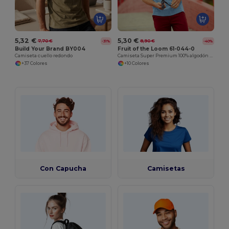
5,32 €
5,30 €
7,70 €
8,90 €
-31%
-40%
Build Your Brand BY004
Fruit of the Loom 61-044-0
Camiseta cuello redondo
Camiseta Super Premium 100% algodón para hombre
+37 Colores
+10 Colores
Con Capucha
Camisetas