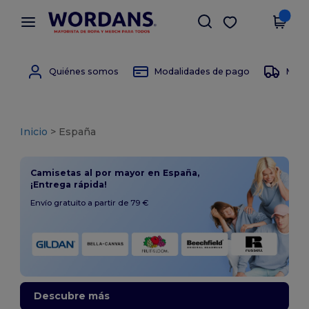
×
App de Wordans
Descargar app
¡Mejores precios en app!
Quiénes somos
Modalidades de pago
Moda
Inicio
> España
Camisetas al por mayor en España,
¡Entrega rápida!
Envío gratuito a partir de 79 €
Descubre más