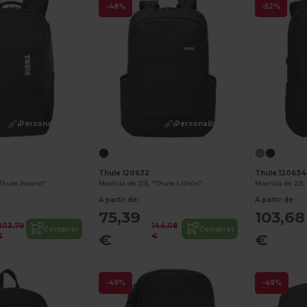
-48%
-52%
¡Personalízalo!
¡Personalízalo!
Thule 120632
Thule 120634
"Thule Accent"
Mochila de 20L "Thule Lithos"
Mochila de 23L
A partir de:
A partir de:
75,39
103,68
203,79
144,08
Comprar
Comprar
€
€
€
€
-49%
-49%