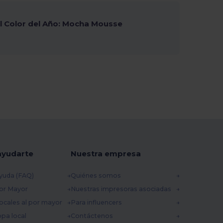
 Color del Año: Mocha Mousse
ayudarte
Nuestra empresa
yuda (FAQ)
Quiénes somos
por Mayor
Nuestras impresoras asociadas
ocales al por mayor
Para influencers
opa local
Contáctenos