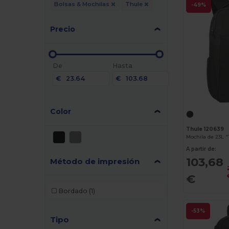
Bolsas & Mochilas
Thule
-49%
Precio
De
Hasta
€
€
Color
Thule 120639
Mochila de 23L 
A partir de:
103,68
Método de impresión
€
Bordado
(1)
-53%
Tipo