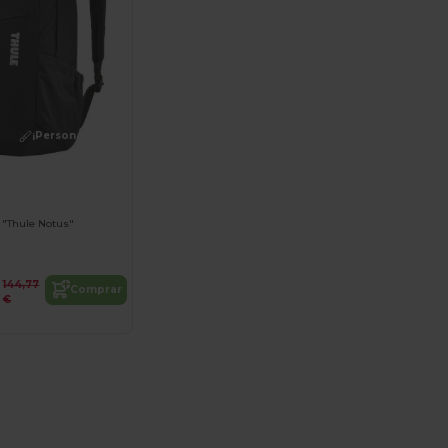
¡Personalízalo!
 "Thule Notus"
144,77
Comprar
€