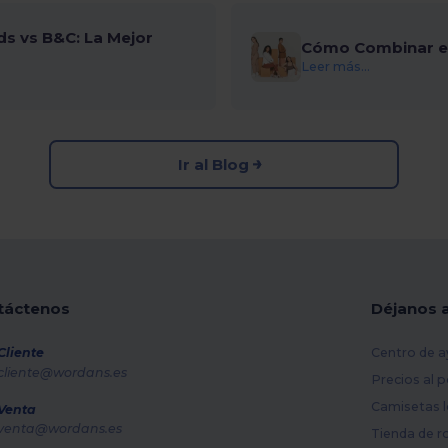
ds vs B&C: La Mejor
Cómo Combinar el
Leer más...
Ir al Blog
táctenos
Déjanos 
Cliente
Centro de a
cliente@wordans.es
Precios al 
Camisetas l
Venta
venta@wordans.es
Tienda de r