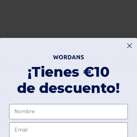
 plataforma, ofrecemos una gama seleccionada de
mochilas y accesorios
que
¡Tienes €10
, estas soluciones de transporte garantizan que tus pertenencias estén siem
de descuento!
nicos
Nombre
icamente diseñados con compartimentos acolchados para MacBook® y PC, aseg
mochila a maletín en segundos, una característica ideal para reuniones corpo
Email
es con certificación Bluesign® y tejidos reciclados.