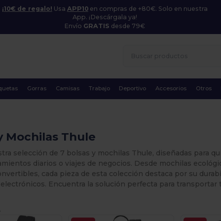
¡10€ de regalo!
Usa
APP10
en compras de +80€. Solo en nuestra
App. ¡Descárgala ya!
Envío
GRATIS
desde 79€
quetas
Gorras
Camisas
Trabajo
Deportivo
Accesorios
Otros
y Mochilas Thule
tra selección de 7 bolsas y mochilas Thule, diseñadas para q
mientos diarios o viajes de negocios. Desde mochilas ecológic
nvertibles, cada pieza de esta colección destaca por su durab
 electrónicos. Encuentra la solución perfecta para transportar
.