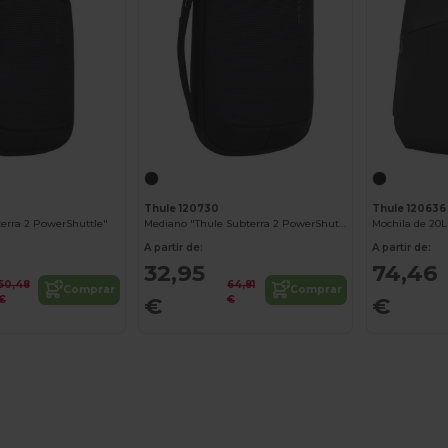
Thule 120730
Thule 120636
terra 2 PowerShuttle"
Mediano "Thule Subterra 2 PowerShuttle"
Mochila de 20L
A partir de:
A partir de:
32,95
74,46
50,48
64,81
Comprar
Comprar
€
€
€
€