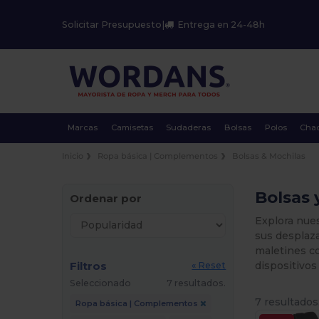
Solicitar Presupuesto
|
Entrega en 24-48h
Marcas
Camisetas
Sudaderas
Bolsas
Polos
Cha
Inicio
Ropa básica | Complementos
Bolsas & Mochilas
Bolsas 
Ordenar por
Explora nues
sus desplaza
maletines co
Filtros
dispositivos
« Reset
Seleccionado
7 resultados.
7 resultados
Ropa básica | Complementos