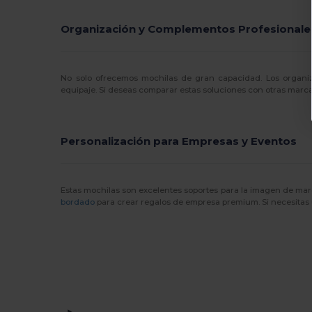
NewGen
(10)
Organización y Complementos Profesionale
Pen Duick
(12)
Proact
(15)
No solo ofrecemos mochilas de gran capacidad. Los organ
Quadra
(108)
equipaje. Si deseas comparar estas soluciones con otras marc
Roly
(1)
Personalización para Empresas y Eventos
SOL'S
(15)
Spasso
(2)
Estas mochilas son excelentes soportes para la imagen de marca
Stamina
(94)
bordado
para crear regalos de empresa premium. Si necesitas 
Stormtech
(9)
Thule
(7)
Timberland
(4)
Valento
(86)