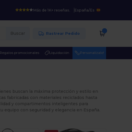
Más de 1K+ reseñas.
España
/
Es
Buscar
Rastrear Pedido
Regalos promocionales
Liquidación
¡Personalízalo!
uienes buscan la máxima protección y estilo en
as fabricadas con materiales reciclados hasta
ilidad y compartimentos inteligentes para
 tu equipo con seguridad y elegancia en España.