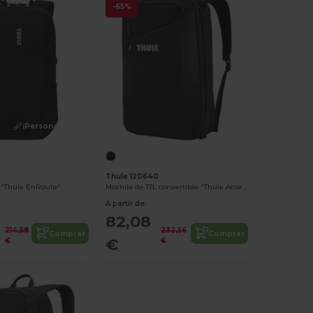
-65%
¡Personalízalo!
Thule 120640
 "Thule EnRoute"
Mochila de 17L convertible "Thule Accent"
A partir de:
82,08
214,58
232,56
Comprar
Comprar
€
€
€