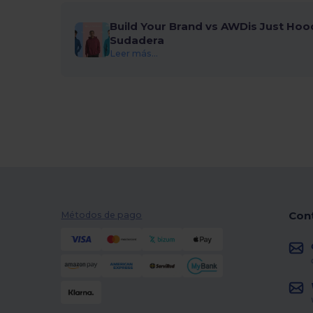
Build Your Brand vs AWDis Just Hoo
Sudadera
Leer más...
Con
Métodos de pago