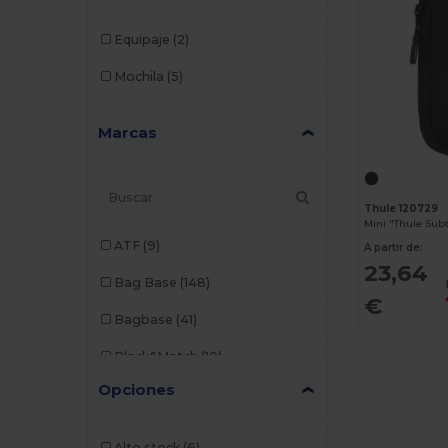
Equipaje
(2)
Mochila
(5)
Marcas
Thule 120729
Mini "Thule Sub
ATF
(9)
A partir de:
23,64
Bag Base
(148)
€
Bagbase
(41)
Black&Match
(10)
Opciones
Branve
(7)
Build Your Brand
(1)
Alto stock
(6)