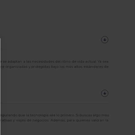
 se adaptan a las necesidades del ritmo de vida actual. Ya sea
pre organizadas y protegidas bajo los más altos estándares de
urando que la tecnología sea lo primero. Si buscas algo más
rativas y viajes de negocios. Además, para quienes valoran la