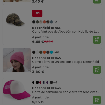
5,45 €
-31%
+2
Beechfield BF655
Gorra Vintage de Algodón con Hebilla de Latón
A partir de:
6,65 €
9,60 €
+48
Beechfield BF045
Gorro Térmico Unisex con Solapa Beechfield
A partir de:
3,80 €
+4
Beechfield BF645
Gorra de camionero con cierre trasero vintage para hombre
A partir de:
5,23 €