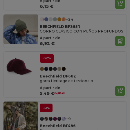
A partir de:
6,15 €
+24
BEECHFIELD BF385R
GORRO CLÁSICO CON PUÑOS PROFUNDOS
A partir de:
6,92 €
-32%
Beechfield BF682
gorra Heritage de terciopelo
A partir de:
5,49 €
8,10 €
-31%
+9
Beechfield BF486