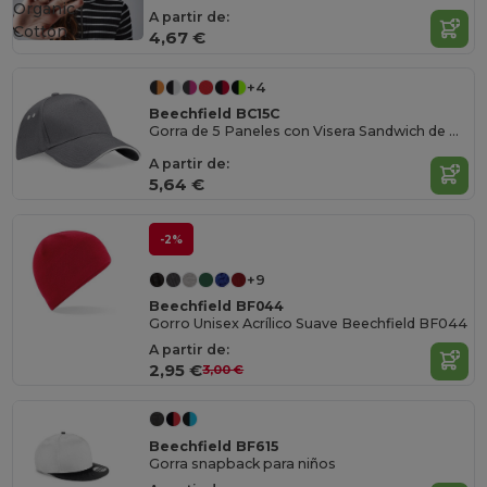
Organic
A partir de:
Cotton
4,67 €
+4
Beechfield BC15C
Gorra de 5 Paneles con Visera Sandwich de Contraste
A partir de:
5,64 €
-2%
+9
Beechfield BF044
Gorro Unisex Acrílico Suave Beechfield BF044
A partir de:
2,95 €
3,00 €
Beechfield BF615
Gorra snapback para niños