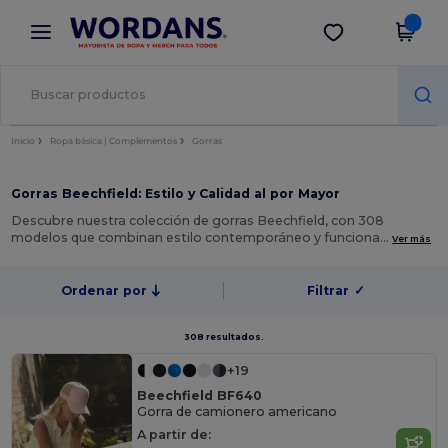
×
App de Wordans
Descargar app
¡Mejores precios en app!
Inicio
Ropa básica | Complementos
Gorras
Gorras Beechfield: Estilo y Calidad al por Mayor
Descubre nuestra colección de gorras Beechfield, con 308
modelos que combinan estilo contemporáneo y funciona…
Ver más
Ordenar por
Filtrar
✓
308 resultados.
+19
Beechfield BF640
Gorra de camionero americano
A partir de: