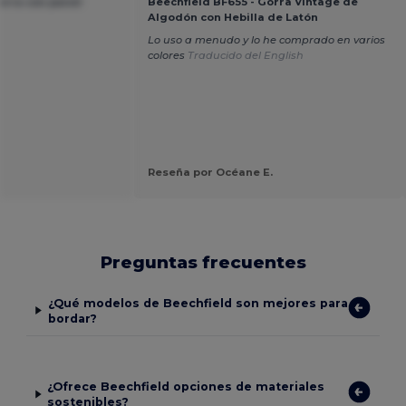
orra con panel
Beechfield BF655 - Gorra Vintage de
Algodón con Hebilla de Latón
Lo uso a menudo y lo he comprado en varios
colores
Traducido del English
Reseña por Océane E.
Preguntas frecuentes
¿Qué modelos de Beechfield son mejores para
bordar?
¿Ofrece Beechfield opciones de materiales
sostenibles?