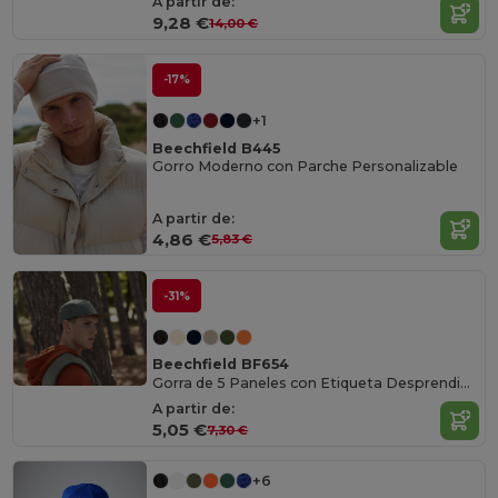
A partir de:
9,28 €
14,00 €
-17%
+1
Beechfield B445
Gorro Moderno con Parche Personalizable
A partir de:
4,86 €
5,83 €
-31%
Beechfield BF654
Gorra de 5 Paneles con Etiqueta Desprendible
A partir de:
5,05 €
7,30 €
+6