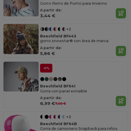
Gorro Retro de Punto para Invierno
A partir de:
3,44 €
+2
Beechfield BF443
gorro snowstar® con área de marca
A partir de:
5,86 €
-0%
Beechfield BF641
Gorra con panel extraíble
A partir de:
6,99 €
7,00 €
+2
Beechfield BF64B
Gorra de camionero Snapback para niños