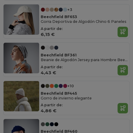
+3
Beechfield BF653
Gorra Deportiva de Algodón Chino 6 Paneles
A partir de:
6,15 €
Beechfield BF361
Beanie de Algodón Jersey para Hombre Beechfield
A partir de:
4,43 €
+10
Beechfield BF445
Gorro de invierno elegante
A partir de:
4,86 €
Beechfield BF460