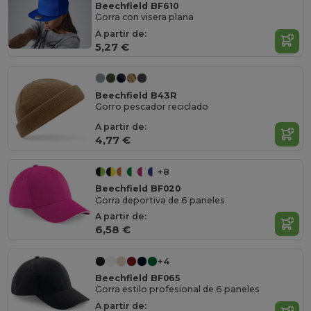
Beechfield BF610
Gorra con visera plana
A partir de:
5,27 €
Beechfield B43R
Gorro pescador reciclado
A partir de:
4,77 €
+8
Beechfield BF020
Gorra deportiva de 6 paneles
A partir de:
6,58 €
+4
Beechfield BF065
Gorra estilo profesional de 6 paneles
A partir de: