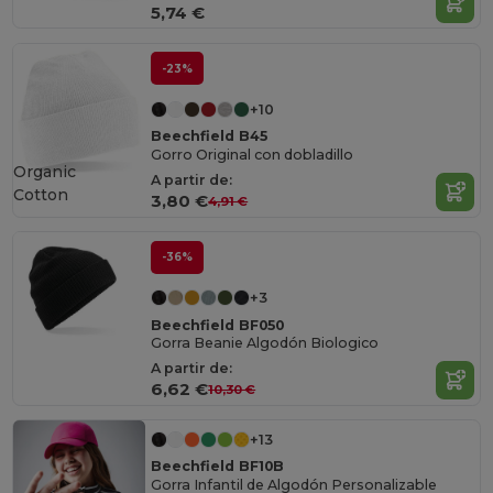
5,74 €
-23%
+10
Beechfield B45
Gorro Original con dobladillo
Organic
A partir de:
Cotton
3,80 €
4,91 €
-36%
+3
Beechfield BF050
Gorra Beanie Algodón Biologico
A partir de:
6,62 €
10,30 €
+13
Beechfield BF10B
Gorra Infantil de Algodón Personalizable