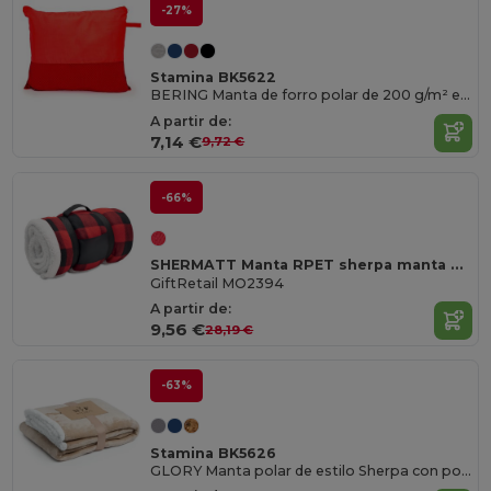
-27%
Stamina BK5622
BERING Manta de forro polar de 200 g/m² en color liso con funda a juego
A partir de:
7,14 €
9,72 €
-66%
SHERMATT Manta RPET sherpa manta polar
GiftRetail MO2394
A partir de:
9,56 €
28,19 €
-63%
Stamina BK5626
GLORY Manta polar de estilo Sherpa con polar fleece de 380 g/m²