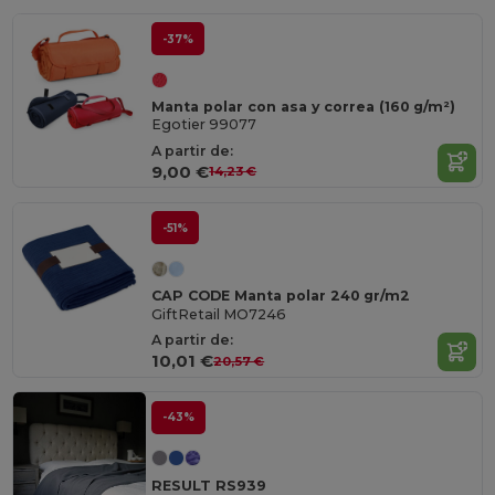
-37%
Manta polar con asa y correa (160 g/m²)
Egotier 99077
A partir de:
9,00 €
14,23 €
-51%
CAP CODE Manta polar 240 gr/m2
GiftRetail MO7246
A partir de:
10,01 €
20,57 €
-43%
RESULT RS939