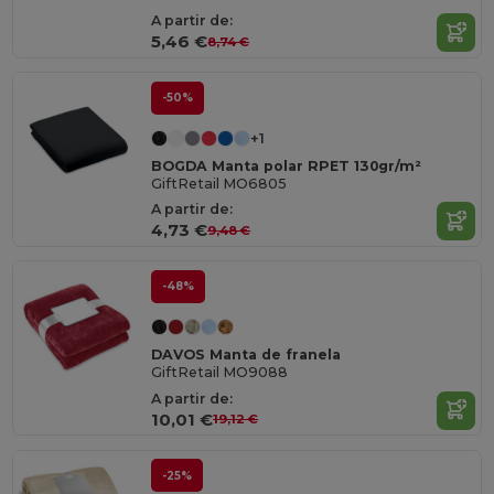
A partir de:
5,46 €
8,74 €
-50%
+1
BOGDA Manta polar RPET 130gr/m²
GiftRetail MO6805
A partir de:
4,73 €
9,48 €
-48%
DAVOS Manta de franela
GiftRetail MO9088
A partir de:
10,01 €
19,12 €
-25%