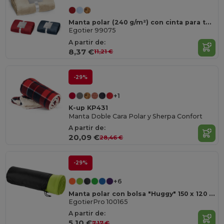
Manta polar (240 g/m²) con cinta para tarjeta de personalización
Egotier 99075
A partir de:
8,37 €
11,21 €
-29%
+1
K-up KP431
Manta Doble Cara Polar y Sherpa Confort
A partir de:
20,09 €
28,46 €
-29%
+6
Manta polar con bolsa "Huggy" 150 x 120 cm
EgotierPro 100165
A partir de:
5,10 €
7,17 €