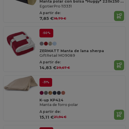
Manta polar con bolsa "Huggy" 220x250 cm
EgotierPro 113331
A partir de:
7,85 €
18,79 €
-50%
ZERMATT Manta de lana sherpa
GiftRetail MO9089
A partir de:
14,83 €
29,67 €
-31%
K-up KP424
Manta de forro polar
A partir de:
15,11 €
21,94 €