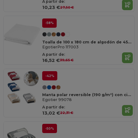
A partir de:
10,23 €
27,50 €
-58%
Toalla de 100 x 180 cm de algodón de 450 g/m² "Evelyn"
EgotierPro 117003
A partir de:
16,52 €
39,65 €
-42%
Manta polar reversible (190 g/m²) con cinta de raso y tarjeta personalizada
Egotier 99078
A partir de:
13,02 €
22,31 €
-50%