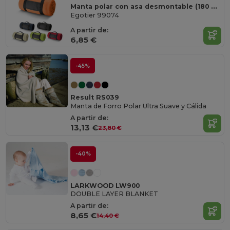
Manta polar con asa desmontable (180 g/m²)
Egotier 99074
A partir de:
6,85 €
-45%
Result RS039
Manta de Forro Polar Ultra Suave y Cálida
A partir de:
13,13 €
23,80 €
-40%
LARKWOOD LW900
DOUBLE LAYER BLANKET
A partir de:
8,65 €
14,40 €