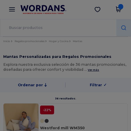
×
App de Wordans
Descargar app
¡Mejores precios en app!
Inicio
Regalos promocionales
Hogar y Cocina
Mantas
Mantas Personalizadas para Regalos Promocionales
Explora nuestra exclusiva selección de 36 mantas promocionales,
diseñadas para ofrecer confort y visibilidad …
Ver más
Ordenar por
Filtrar
✓
36 resultados.
-22%
Westford mill WM350