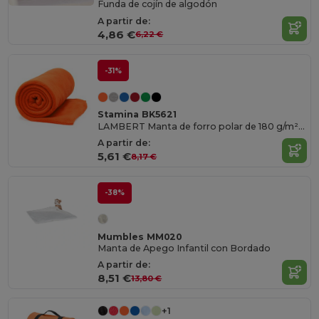
Funda de cojín de algodón
A partir de:
4,86 €
6,22 €
-31%
Stamina BK5621
LAMBERT Manta de forro polar de 180 g/m² en color liso
A partir de:
5,61 €
8,17 €
-38%
Mumbles MM020
Manta de Apego Infantil con Bordado
A partir de:
8,51 €
13,80 €
+1