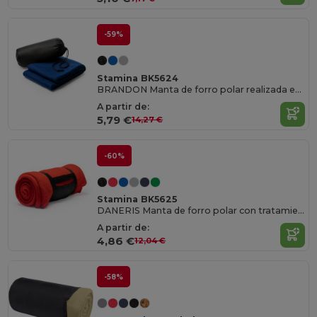
-59%
Stamina BK5624
BRANDON Manta de forro polar realizada en poliéster reciclado RPET con práctica funda
A partir de:
5,79 €
14,27 €
-60%
Stamina BK5625
DANERIS Manta de forro polar con tratamiento anti-pilling
A partir de:
4,86 €
12,04 €
-58%