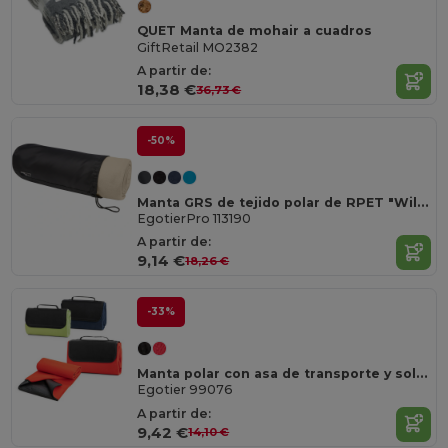
QUET Manta de mohair a cuadros
GiftRetail MO2382
A partir de:
18,38 €
36,73 €
-50%
Manta GRS de tejido polar de RPET "Willow"
EgotierPro 113190
A partir de:
9,14 €
18,26 €
-33%
Manta polar con asa de transporte y solapa (180 g/m²)
Egotier 99076
A partir de:
9,42 €
14,10 €