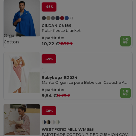
-48%
+1
GILDAN GN189
Polar fleece blanket
Organic
A partir de:
Cotton
10,22 €
19,70 €
-39%
Babybugz BZ024
Manta Orgánica para Bebé con Capucha Acogedora
A partir de:
9,54 €
15,70 €
-38%
WESTFORD MILL WM355
FAIRTRADE COTTON PIPED CUSHION COVER