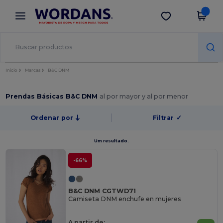
×
App de Wordans
Descargar app
¡Mejores precios en app!
Inicio
Marcas
B&C DNM
Prendas Básicas B&C DNM
al por mayor y al por menor
Ordenar por
Filtrar
✓
Um resultado.
-66%
B&C DNM CGTWD71
Camiseta DNM enchufe en mujeres
A partir de: