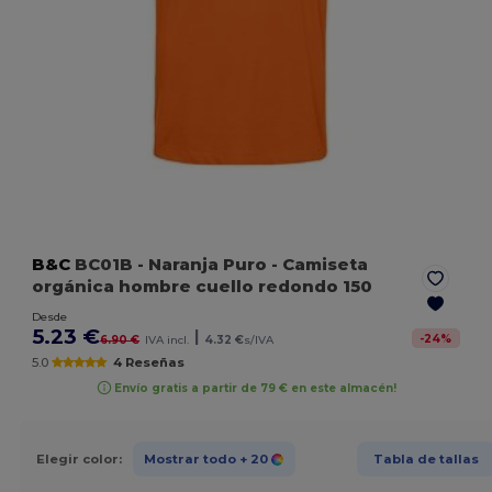
B&C
BC01B
- Naranja Puro
- Camiseta
orgánica hombre cuello redondo 150
Desde
5.23 €
|
-
24
%
6.90 €
IVA incl.
4.32 €
s/IVA
5.0
4 Reseñas
Envío gratis a partir de 79 € en este almacén!
Elegir color:
Mostrar todo
+ 20
Tabla de tallas