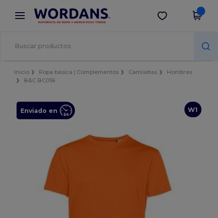
×
App de Wordans
Descargar app
¡Mejores precios en app!
Inicio
Ropa básica | Complementos
Camisetas
Hombres
B&C BC01B
W1
Enviado en