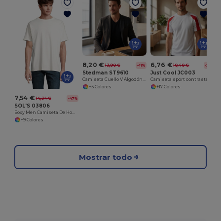
8,20 €
6,76 €
13,90 €
10,40 €
-41%
-35%
Stedman ST9610
Just Cool JC003
Camiseta Cuello V Algodón Elástico Premium
Camiseta sport contraste
+5 Colores
+17 Colores
7,54 €
14,34 €
-47%
SOL'S 03806
Boxy Men Camiseta De Hombre Oversize
+9 Colores
Mostrar todo