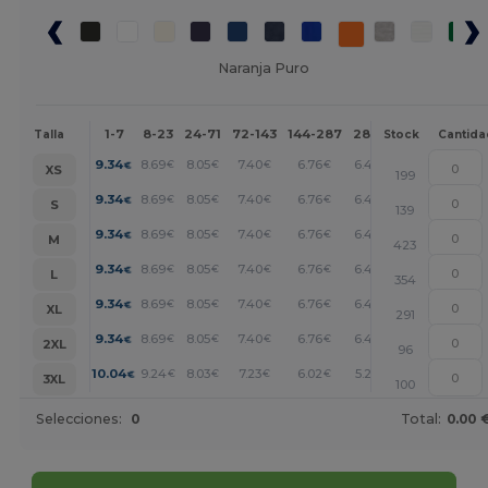
Naranja Puro
1-7
8-23
24-71
72-143
144-287
288 +
Más
Talla
Stock
Cantida
+
9.34
8.69
8.05
7.40
6.76
6.43
€
€
€
€
€
€
XS
199
+
9.34
8.69
8.05
7.40
6.76
6.43
€
€
€
€
€
€
S
139
+
9.34
8.69
8.05
7.40
6.76
6.43
€
€
€
€
€
€
M
423
+
9.34
8.69
8.05
7.40
6.76
6.43
€
€
€
€
€
€
L
354
+
9.34
8.69
8.05
7.40
6.76
6.43
€
€
€
€
€
€
XL
291
+
9.34
8.69
8.05
7.40
6.76
6.43
€
€
€
€
€
€
2XL
96
+
10.04
9.24
8.03
7.23
6.02
5.23
€
€
€
€
€
€
3XL
100
Selecciones:
0
Total:
0.00 