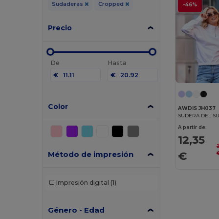
Sudaderas
Cropped
-46%
Precio
De
Hasta
€
€
Color
AWDIS JH037
SUDERA DEL SU
A partir de:
12,35
€
Método de impresión
Impresión digital
(1)
Género - Edad