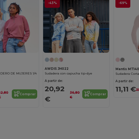
-43%
-69%
AWDIS JH022
Mantis MT14
DERO DE MUJERES 1/4
Sudadera con capucha tip-dye
A partir de:
A partir de:
20,92
11,11 €
3
22,80
36,80
Comprar
Comprar
€
€
€