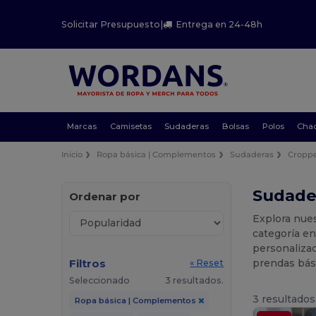
Solicitar Presupuesto
|
Entrega en 24-48h
Marcas
Camisetas
Sudaderas
Bolsas
Polos
Cha
Inicio
Ropa básica | Complementos
Sudaderas
Cropp
Sudader
Ordenar por
Explora nues
categoría e
personaliza
Filtros
prendas bási
« Reset
Seleccionado
3 resultados.
3 resultados
Ropa básica | Complementos