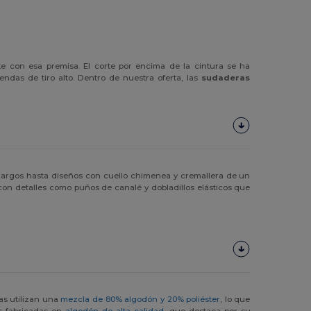
 con esa premisa. El corte por encima de la cintura se ha
das de tiro alto. Dentro de nuestra oferta, las
sudaderas
argos hasta diseños con cuello chimenea y cremallera de un
on detalles como puños de canalé y dobladillos elásticos que
as utilizan una
mezcla de 80% algodón y 20% poliéster
, lo que
es fabricadas en
algodón de alta calidad
, que destaca por su