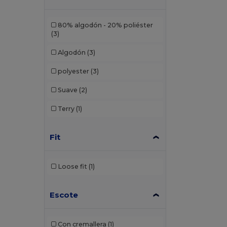
80% algodón - 20% poliéster
(3)
Algodón
(3)
polyester
(3)
Suave
(2)
Terry
(1)
Fit
Loose fit
(1)
Escote
Con cremallera
(1)