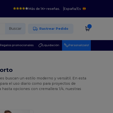
Más de 1K+ reseñas.
España
/
Es
Buscar
Rastrear Pedido
Regalos promocionales
Liquidación
¡Personalízalo!
Corto
nes buscan un estilo moderno y versátil. En esta
o para el uso diario como para proyectos de
hasta opciones con cremallera 1/4, nuestras