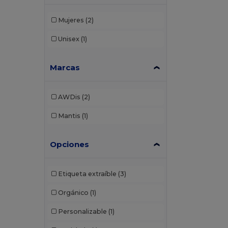
Mujeres
(2)
Unisex
(1)
Marcas
AWDis
(2)
Mantis
(1)
Opciones
Etiqueta extraíble
(3)
Orgánico
(1)
Personalizable
(1)