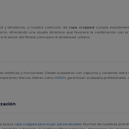
 y tendencia, y nuestra colección de
ropa cropped
cumple exactamente
no, ofreciendo una silueta dinámica que favorece la combinación con pren
ra el sector del fitness como para el streetwear urbano.
s estéticas y funcionales. Desde sudaderas con capucha y cordones extra l
temporáneo. Marcas líderes como
AWDis
garantizan acabados profesionales, c
ización
 se busca
ropa cropped para mujer personalizable
. Muchas de nuestras prend
a serigrafía o bordado. Si prefieres fibras naturales, disponemos de opcion