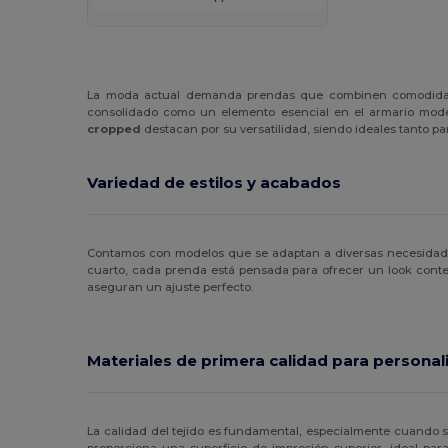
La moda actual demanda prendas que combinen comodidad
consolidado como un elemento esencial en el armario moder
cropped
destacan por su versatilidad, siendo ideales tanto pa
Variedad de estilos y acabados
Contamos con modelos que se adaptan a diversas necesidade
cuarto, cada prenda está pensada para ofrecer un look con
aseguran un ajuste perfecto.
Materiales de primera calidad para personal
La calidad del tejido es fundamental, especialmente cuando
proporciona una superficie de impresión superior, ideal par