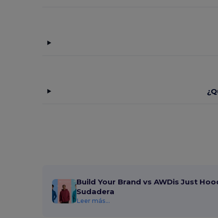
¿Q
Build Your Brand vs AWDis Just Hoo
Sudadera
Leer más...