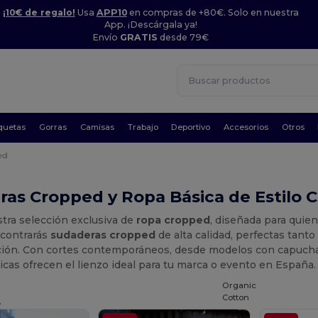
¡10€ de regalo!
Usa
APP10
en compras de +80€. Solo en nuestra
App. ¡Descárgala ya!
Envío
GRATIS
desde 79€
quetas
Gorras
Camisas
Trabajo
Deportivo
Accesorios
Otros
ed
as Cropped y Ropa Básica de Estilo 
tra selección exclusiva de
ropa cropped
, diseñada para quie
ncontrarás
sudaderas cropped
de alta calidad, perfectas tant
ción. Con cortes contemporáneos, desde modelos con capucha 
cas ofrecen el lienzo ideal para tu marca o evento en España.
Organic
Cotton
.