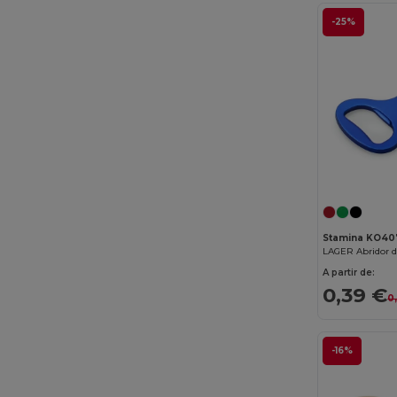
-25%
Stamina KO40
A partir de:
0,39 €
0
-16%