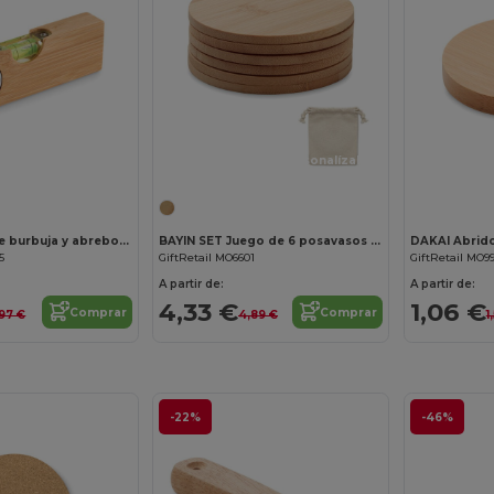
¡Personalízalo!
¡Personalízalo!
SPIREN Nivel de burbuja y abrebotellas
BAYIN SET Juego de 6 posavasos de bambú
DAKAI Abrid
5
GiftRetail MO6601
GiftRetail MO9
A partir de:
A partir de:
4,33 €
1,06 €
Comprar
Comprar
,97 €
4,89 €
1
-22%
-46%