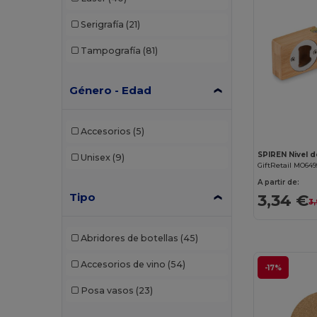
Serigrafía
(21)
Tampografía
(81)
Género - Edad
Accesorios
(5)
Unisex
(9)
GiftRetail MO649
A partir de:
Tipo
3,34 €
3
Abridores de botellas
(45)
Accesorios de vino
(54)
-17%
Posa vasos
(23)