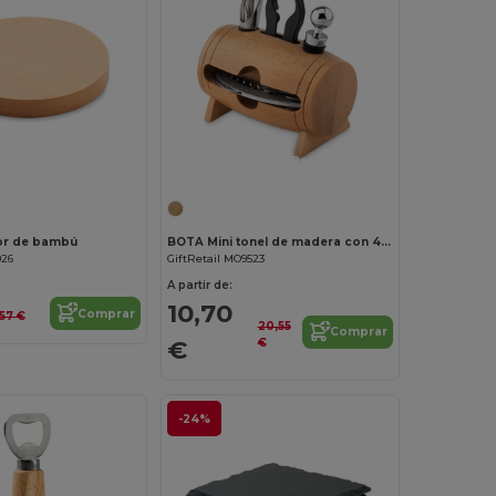
¡Personalízalo!
or de bambú
BOTA Mini tonel de madera con 4 accesorios para vino
926
GiftRetail MO9523
A partir de:
10,70
Comprar
,57 €
20,55
Comprar
€
€
-24%