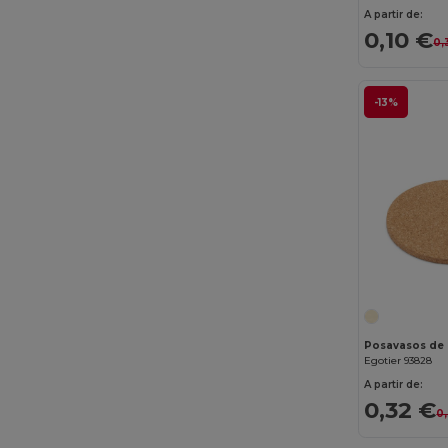
A partir de:
0,10 €
0,
-13%
Posavasos de
Egotier 93828
A partir de:
0,32 €
0