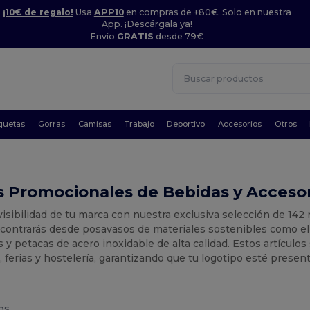
¡10€ de regalo!
Usa
APP10
en compras de +80€. Solo en nuestra
App. ¡Descárgala ya!
Envío
GRATIS
desde 79€
quetas
Gorras
Camisas
Trabajo
Deportivo
Accesorios
Otros
 Promocionales de Bebidas y Accesor
visibilidad de tu marca con nuestra exclusiva selección de 14
contrarás desde posavasos de materiales sostenibles como el 
y petacas de acero inoxidable de alta calidad. Estos artículos
, ferias y hostelería, garantizando que tu logotipo esté prese
os.