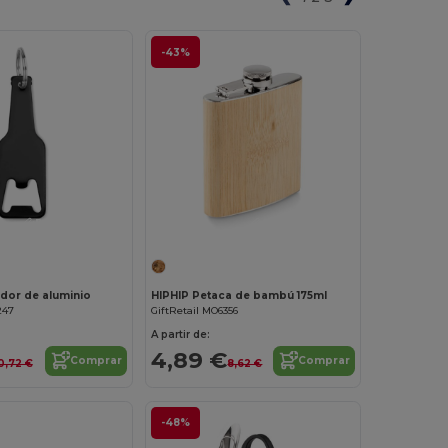
-43%
¡Personalízalo!
¡Personalízalo!
dor de aluminio
HIPHIP Petaca de bambú 175ml
247
GiftRetail MO6356
A partir de:
4,89 €
Comprar
Comprar
0,72 €
8,62 €
-48%