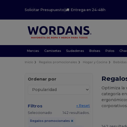
Solicitar Presupuesto
|
Entrega en 24-48h
Marcas
Camisetas
Sudaderas
Bolsas
Polos
Cha
Inicio
Regalos promocionales
Hogar y Cocina
Bebidas
Regalos
Ordenar por
Optimiza la 
categoría en
ergonómicos 
Filtros
corporativos
« Reset
Seleccionado
142 resultados.
Regalos promocionales
142 resultad