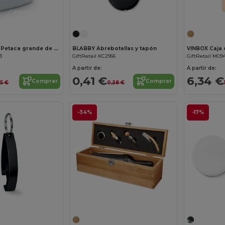
¡Personalízalo!
¡Personalízalo!
SLIMMY FLASK Petaca grande de acero inoxidable mate
BLABBY Abrebotellas y tapón
VINBOX Caja 
3
GiftRetail KC2966
GiftRetail MO9
A partir de:
A partir de:
0,41 €
6,34 €
Comprar
Comprar
75 €
0,58 €
-34%
-17%
¡Personalízalo!
¡Personalízalo!