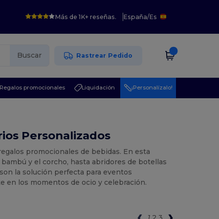
Más de 1K+ reseñas.
España
/
Es
Buscar
Rastrear Pedido
Regalos promocionales
Liquidación
¡Personalízalo!
ios Personalizados
2 regalos promocionales de bebidas. En esta
bambú y el corcho, hasta abridores de botellas
 son la solución perfecta para eventos
nte en los momentos de ocio y celebración.
1
2
3