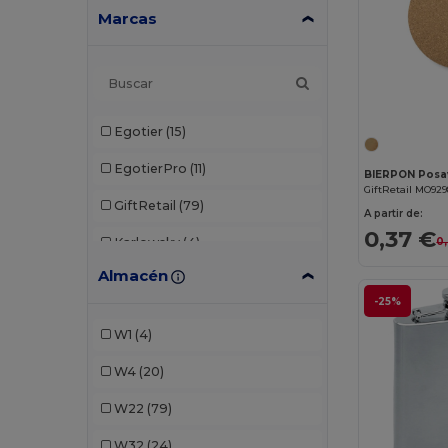
Marcas
Egotier
(15)
EgotierPro
(11)
GiftRetail MO92
GiftRetail
(79)
A partir de:
0,37 €
Karlowsky
(4)
0
Almacén
Seasons
(13)
-25%
Stamina
(20)
W1
(4)
W4
(20)
W22
(79)
W32
(24)