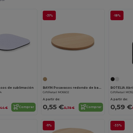
-31%
-18%
¡Personalízalo!
sos de sublimación
BAYIN Posavasos redondo de bambú
BOTELIA Abri
74
GiftRetail MO6602
GiftRetail MO9
A partir de:
A partir de:
0,55 €
0,59 €
Comprar
Comprar
,44 €
0,79 €
-11%
-33%