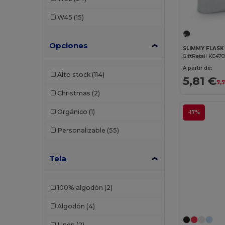
W45
(15)
Opciones
GiftRetail KC470
A partir de:
Alto stock
(114)
5,81 €
7,
Christmas
(2)
Orgánico
(1)
-17%
Personalizable
(55)
Tela
100% algodón
(2)
Algodón
(4)
Linen
(2)