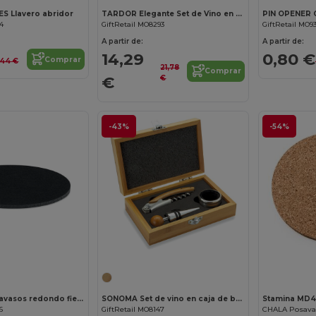
S Llavero abridor
TARDOR Elegante Set de Vino en Caja de Bambú Natural
64
GiftRetail MO8293
GiftRetail MO93
A partir de:
A partir de:
14,29
0,80 €
Comprar
,44 €
21,78
Comprar
€
€
-43%
-54%
¡Personalízalo!
FELTSTER Posavasos redondo fieltro RPET
SONOMA Set de vino en caja de bambú
Stamina MD
6
GiftRetail MO8147
CHALA Posavas