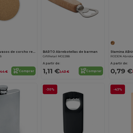
BIERPON Posavasos de corcho redondo
BARTO Abrebotellas de barman
Stamina AB4
98
GiftRetail MO2288
A partir de:
A partir de:
1,11 €
0,79 €
Comprar
Comprar
,44 €
1,43 €
-30%
-43%