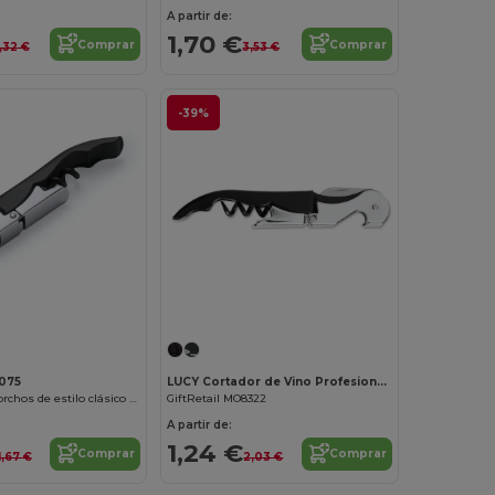
A partir de:
1,70 €
Comprar
Comprar
,32 €
3,53 €
-39%
¡Personalízalo!
075
LUCY Cortador de Vino Profesional de Acero Inoxidable
MERLOT Sacacorchos de estilo clásico en acero inoxidable con dos posiciones
GiftRetail MO8322
A partir de:
1,24 €
Comprar
Comprar
1,67 €
2,03 €