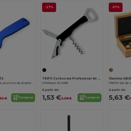
-27%
-57%
72
TRIFO Corkscrew Profesional de Acero Inoxidable para Camareros
Stamina AB4
LAGER Abridor de aluminio de diseño clásico
GiftRetail KC4268
A partir de:
A partir de:
1,53 €
5,63 €
Comprar
Comprar
,52 €
2,08 €
1