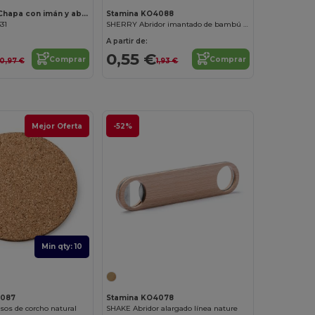
PIN OPENER Chapa con imán y abridor
Stamina KO4088
31
SHERRY Abridor imantado de bambú con función posavasos
A partir de:
0,55 €
Comprar
Comprar
0,97 €
1,93 €
Mejor Oferta
-52%
Min qty: 10
4087
Stamina KO4078
os de corcho natural
SHAKE Abridor alargado línea nature