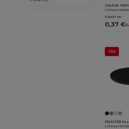
COLOUR TWICE
GiftRetail MO86
A partir de:
0,37 €
0
-70%
GiftRetail MO235