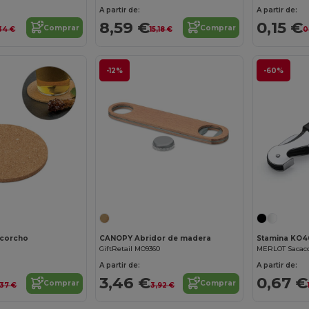
A partir de:
A partir de:
8,59 €
0,15 €
Comprar
Comprar
34 €
15,18 €
0
-12%
-60%
¡Personalízalo!
 corcho
CANOPY Abridor de madera
Stamina KO4
GiftRetail MO9360
A partir de:
A partir de:
3,46 €
0,67 €
Comprar
Comprar
,37 €
3,92 €