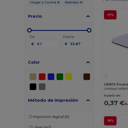
Hogar y Cocina
Bebidas
-17%
Precio
De
Hasta
€
€
Color
LIENZO Posava
GiftRetail MO64
A partir de:
Método de impresión
0,37 €
0
Impresión digital
(6)
-16%
Láser
(40)