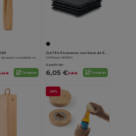
¡Personalízalo!
090
SLATE4 Posavasos con base de EVA
RODEN Abridor de acero inoxidable con empuñadura de madera natural
GiftRetail MO9124
A partir de:
6,05 €
Comprar
Comprar
1,45 €
7,91 €
-26%