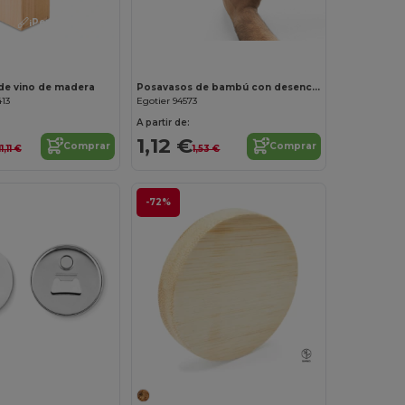
¡Personalízalo!
de vino de madera
Posavasos de bambú con desencapsulador
413
Egotier 94573
A partir de:
1,12 €
Comprar
Comprar
11,11 €
1,53 €
-72%