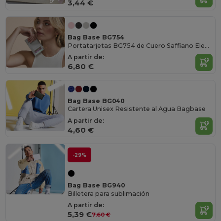
3,44 €
Bag Base BG754
Portatarjetas BG754 de Cuero Saffiano Elegante
A partir de:
6,80 €
Bag Base BG040
Cartera Unisex Resistente al Agua Bagbase
A partir de:
4,60 €
-29%
Bag Base BG940
Billetera para sublimación
A partir de:
5,39 €
7,60 €