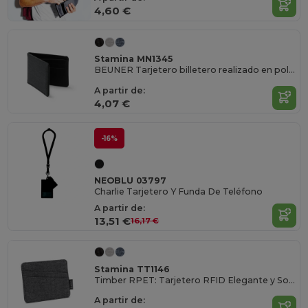
4,60 €
Stamina MN1345
BEUNER Tarjetero billetero realizado en políester reciclado RPET en acabado vigoré con sistema de seguridad RFID
A partir de:
4,07 €
-16%
NEOBLU 03797
Charlie Tarjetero Y Funda De Teléfono
A partir de:
13,51 €
16,17 €
Stamina TT1146
Timber RPET: Tarjetero RFID Elegante y Sostenible
A partir de: