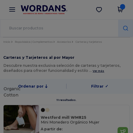
×
App de Wordans
Descargar app
¡Mejores precios en app!
Inicio
Ropa básica | Complementos
Accesorios
Carteras y tarjeteros
Carteras y Tarjeteros al por Mayor
Descubre nuestra exclusiva selección de carteras y tarjeteros,
diseñados para ofrecer funcionalidad y estilo …
Ver más
Ordenar por
Filtrar
✓
Organic
Cotton
11 resultados.
Westford mill WM825
Mini Monedero Orgánico Mujer
A partir de: