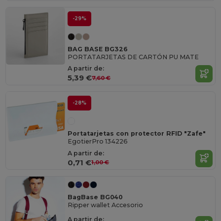
-29%
BAG BASE BG326
PORTATARJETAS DE CARTÓN PU MATE
A partir de:
5,39 €
7,60 €
-28%
Portatarjetas con protector RFID "Zafe"
EgotierPro 134226
A partir de:
0,71 €
1,00 €
BagBase BG040
Ripper wallet Accesorio
A partir de: