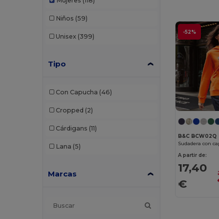
Mujeres
(118)
Niños
(59)
-52%
Unisex
(399)
Tipo
Con Capucha
(46)
Cropped
(2)
Cárdigans
(11)
B&C BCW02Q
Sudadera con c
Lana
(5)
A partir de:
17,40
Marcas
€