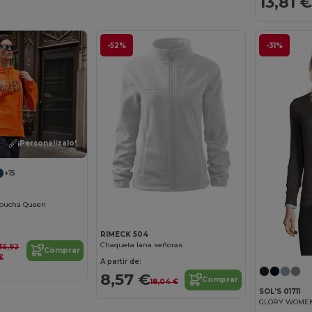
13,81 €
-52%
-31%
¡Personalízalo!
+15
apucha Queen
RIMECK 504
Chaqueta lana señoras
35,92
Comprar
€
A partir de:
8,57 €
Comprar
18,04 €
SOL'S 01711