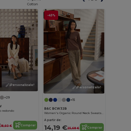
Cotton
-45%
¡Personalízalo!
¡Personalízalo!
+29
+15
W
B&C BCW32B
o redondo
Women's Organic Round Neck Sweatshirt
A partir de:
€
Comprar
14,19 €
18,60 €
Comprar
25,68 €