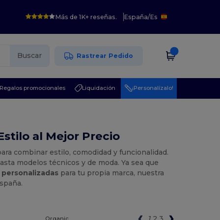
Más de 1K+ reseñas.
España
/
Es
Buscar
Rastrear Pedido
Regalos promocionales
Liquidación
¡Personalízalo!
tilo al Mejor Precio
para combinar estilo, comodidad y funcionalidad.
asta modelos técnicos y de moda. Ya sea que
 personalizadas
para tu propia marca, nuestra
España.
1
2
3
Organic