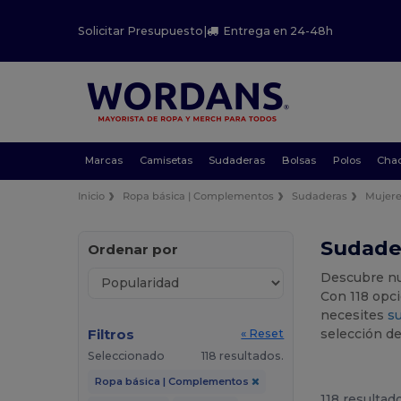
Solicitar Presupuesto
|
Entrega en 24-48h
Marcas
Camisetas
Sudaderas
Bolsas
Polos
Cha
Inicio
Ropa básica | Complementos
Sudaderas
Mujer
Sudader
Ordenar por
Descubre nu
Con 118 opc
necesites
s
Filtros
selección de
« Reset
Seleccionado
118 resultados.
Ropa básica | Complementos
118 resultad