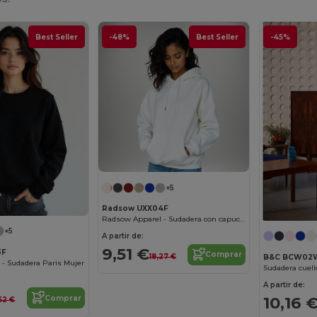
Best Seller
-48%
Best Seller
-45%
+5
Radsow UXX04F
Radsow Apparel - Sudadera con capucha London para mujer
+5
A partir de:
9,51 €
3F
Comprar
18,27 €
B&C BCW02
- Sudadera Paris Mujer
Sudadera cuell
A partir de:
10,16 
Comprar
,52 €