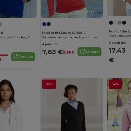
¡Personalízalo!
Fruit of the 
Fruit of the Loom 62-146-0
-0
Chaqueta Sud
Sudadera manga raglán ligera mujer
Sudadera Authentic con Capucha y Cremallera para Mujer
A partir de:
A partir de:
17,43
7,63 €
Comprar
12,88 €
33,83
Comprar
€
€
-38%
-41%