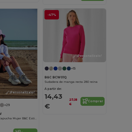
-47%
¡Personalízalo!
+15
B&C BCW01Q
Sudadera de manga recta 280 reina
A partir de:
¡Personalízalo!
14,43
27,18
Comprar
€
€
+29
W
Sudadera con Capucha Mujer B&C Estilo Moderno