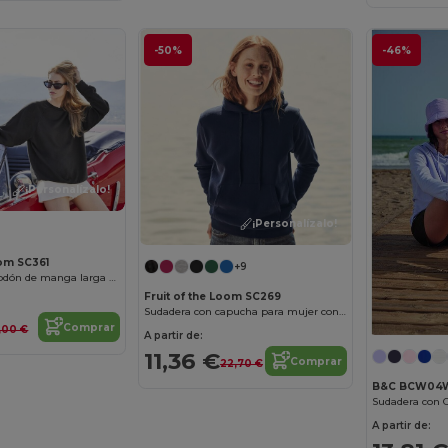
-50%
-46%
¡Personalízalo!
¡Personalízalo!
oom SC361
+9
Sudadera de algodón de manga larga para mujer
Fruit of the Loom SC269
Sudadera con capucha para mujer con bolsillo canguro
Comprar
,00 €
A partir de:
11,36 €
Comprar
22,70 €
B&C BCW04
A partir de: