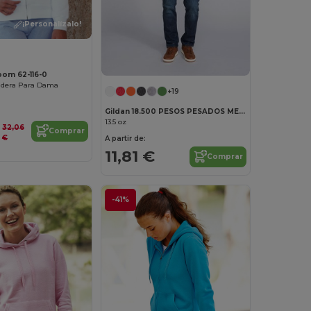
¡Personalízalo!
Loom 62-116-0
adera Para Dama
+19
Gildan 18.500 PESOS PESADOS MEZCLA CON CAPUCHA
13.5 oz
32,06
Comprar
€
A partir de:
11,81 €
Comprar
-41%