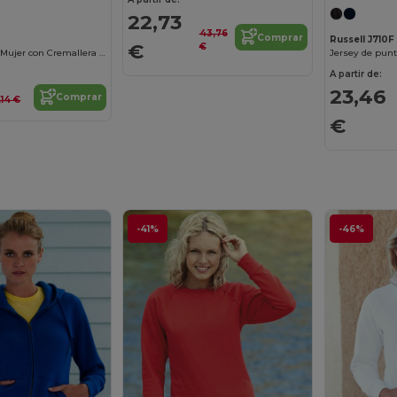
22,73
43,76
Comprar
Russell J710F
€
€
Microforro Polar Mujer con Cremallera y Protector
Jersey de punt
A partir de:
23,46
Comprar
,14 €
€
-41%
-46%