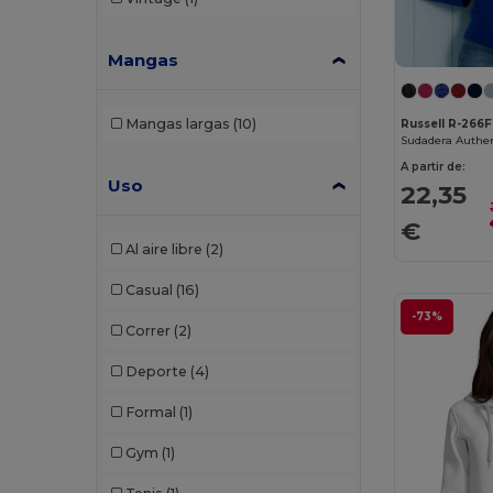
Mangas
Mangas largas
(10)
Russell R-266F
A partir de:
Uso
22,35
€
Al aire libre
(2)
Casual
(16)
-73%
Correr
(2)
Deporte
(4)
Formal
(1)
Gym
(1)