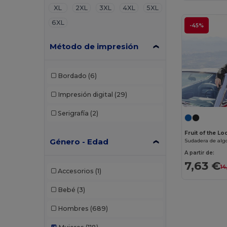
XL
2XL
3XL
4XL
5XL
6XL
-45%
Método de impresión
Bordado
(6)
Impresión digital
(29)
Serigrafía
(2)
Fruit of the L
Género - Edad
A partir de:
7,63 €
14
Accesorios
(1)
Bebé
(3)
Hombres
(689)