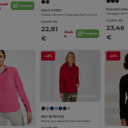
38,80
Comprar
€
Russell Colle
SOL'S 00550
CÁrdigan De P
Gordon Women Chaqueta De Punto Mujer Con Cremallera
A partir de:
A partir de:
23,46
22,81
33,25
Comprar
€
€
€
-48%
-49%
¡Personalízalo!
+5
B&C BCW03Q
Reina con capucha con cremallera
A partir de: