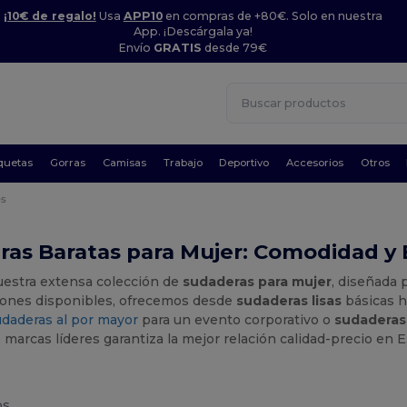
¡10€ de regalo!
Usa
APP10
en compras de +80€. Solo en nuestra
App. ¡Descárgala ya!
Envío
GRATIS
desde 79€
quetas
Gorras
Camisas
Trabajo
Deportivo
Accesorios
Otros
es
as Baratas para Mujer: Comodidad y Es
estra extensa colección de
sudaderas para mujer
, diseñada 
iones disponibles, ofrecemos desde
sudaderas lisas
básicas h
udaderas al por mayor
para un evento corporativo o
sudaderas
 marcas líderes garantiza la mejor relación calidad-precio en 
os.