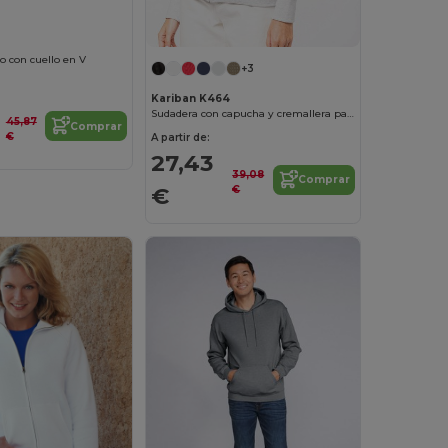
o con cuello en V
+3
Kariban K464
Sudadera con capucha y cremallera para mujer
45,87
Comprar
€
A partir de:
27,43
39,08
Comprar
€
€