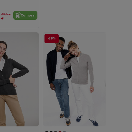
28,07
Comprar
€
-28%