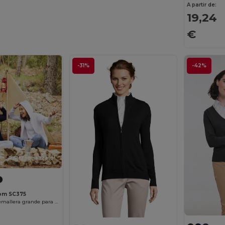
A partir de:
19,24
€
-31%
-42%
¡Personalízalo!
oom SC375
Sudadera con cremallera grande para mujer