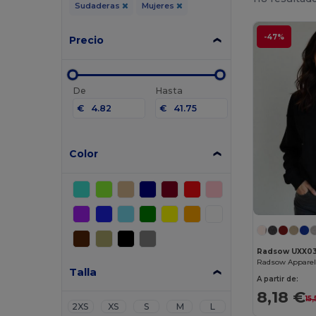
Sudaderas
Mujeres
-47%
Precio
De
Hasta
€
€
Color
Radsow UXX0
Radsow Apparel 
Talla
A partir de:
8,18 €
15
2XS
XS
S
M
L