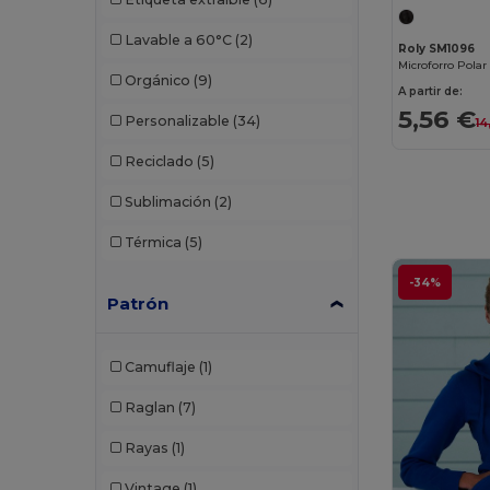
SF Women
(1)
Lavable a 60°C
(2)
Roly SM1096
SOL'S
(8)
Orgánico
(9)
A partir de:
Spasso
(2)
5,56 €
Personalizable
(34)
14
Stormtech
(1)
Reciclado
(5)
Tee Jays
(3)
Sublimación
(2)
TH Clothes
(3)
Térmica
(5)
Tombo
(1)
-34%
Valento
(5)
Patrón
Camuflaje
(1)
Raglan
(7)
Rayas
(1)
Vintage
(1)