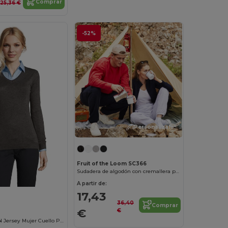
Comprar
25,36 €
-52%
¡Personalízalo!
Fruit of the Loom SC366
Sudadera de algodón con cremallera para mujer
A partir de:
17,43
36,40
Comprar
€
€
GLORY WOMEN Jersey Mujer Cuello Pico