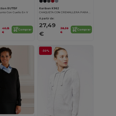
ction RU715F
Kariban K962
unto Con Cuello En V
CHAQUETA CON CREMALLERA PARA MUJER
A partir de:
27,49
40,15
38,39
Comprar
Comprar
€
€
€
-30%