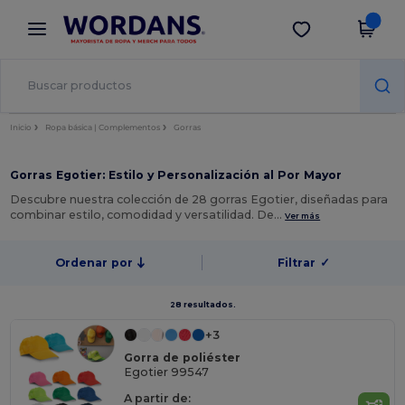
×
App de Wordans
Descargar app
¡Mejores precios en app!
Inicio
Ropa básica | Complementos
Gorras
Gorras Egotier: Estilo y Personalización al Por Mayor
Descubre nuestra colección de 28 gorras Egotier, diseñadas para
combinar estilo, comodidad y versatilidad. De…
Ver más
Ordenar por
Filtrar
✓
28 resultados.
+3
Gorra de poliéster
Egotier 99547
A partir de: