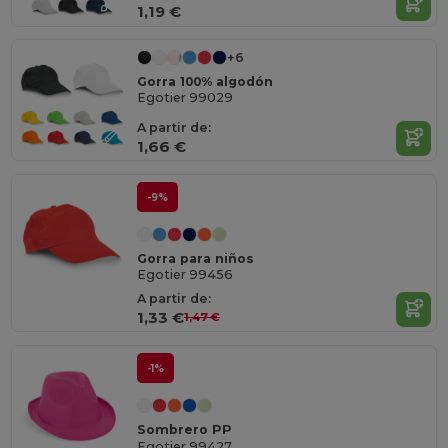
1,19 €
+6
Gorra 100% algodón
Egotier 99029
A partir de:
1,66 €
-9%
Gorra para niños
Egotier 99456
A partir de:
1,33 €
1,47 €
-1%
Sombrero PP
Egotier 99427