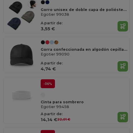
Gorro unisex de doble capa de poliéster reciclado (100% rPET)
Egotier 99038
A partir de:
3,55 €
Gorra confeccionada en algodón cepillado (65% reciclado)
Egotier 99090
A partir de:
4,74 €
-36%
Cinta para sombrero
Egotier 99458
A partir de:
14,14 €
22,01 €