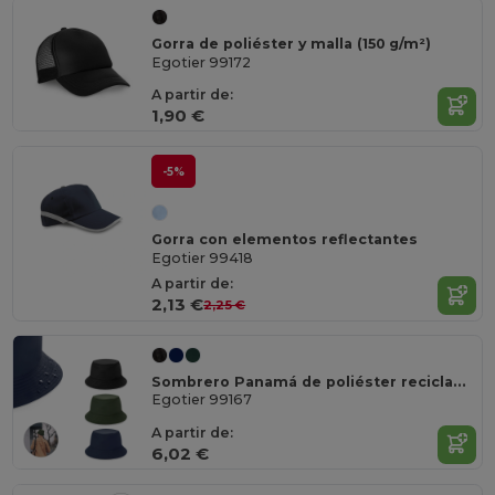
Gorra de poliéster y malla (150 g/m²)
Egotier 99172
A partir de:
1,90 €
-5%
Gorra con elementos reflectantes
Egotier 99418
A partir de:
2,13 €
2,25 €
Sombrero Panamá de poliéster reciclado (100 % rPET) para los días más lluviosos
Egotier 99167
A partir de:
6,02 €