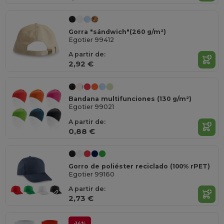
Gorra "sándwich"(260 g/m²)
Egotier 99412
A partir de:
2,92 €
Bandana multifunciones (130 g/m²)
Egotier 99021
A partir de:
0,88 €
Gorro de poliéster reciclado (100% rPET)
Egotier 99160
A partir de:
2,73 €
-14%