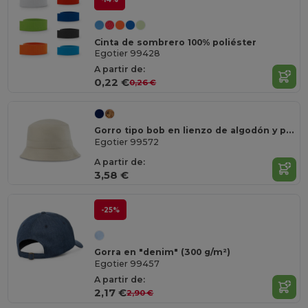
Cinta de sombrero 100% poliéster
Egotier 99428
A partir de:
0,22 €
0,26 €
Gorro tipo bob en lienzo de algodón y poliéster (220 g/m²)
Egotier 99572
A partir de:
3,58 €
-25%
Gorra en "denim" (300 g/m²)
Egotier 99457
A partir de:
2,17 €
2,90 €