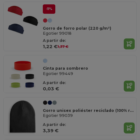
-11%
Gorro de forro polar (220 g/m²)
Egotier 99018
A partir de:
1,22 €
1,37 €
Cinta para sombrero
Egotier 99449
A partir de:
0,03 €
Gorro unisex poliéster reciclado (100% rPET)
Egotier 99039
A partir de:
3,39 €