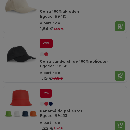
Gorra 100% algodón
Egotier 99410
A partir de:
1,54 €
1,54 €
-21%
Gorra sandwich de 100% poliéster
Egotier 99568
A partir de:
1,15 €
1,46 €
-7%
Panamá de poliéster
Egotier 99453
A partir de:
1,22 €
1,32 €