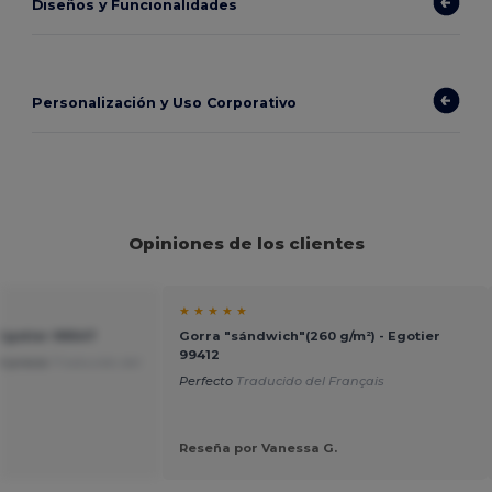
Diseños y Funcionalidades
Personalización y Uso Corporativo
Opiniones de los clientes
★ ★ ★ ★ ★
 Egotier 99547
Gorra "sándwich"(260 g/m²) - Egotier
99412
d-precio
Traducido del
Perfecto
Traducido del Français
Reseña por Vanessa G.