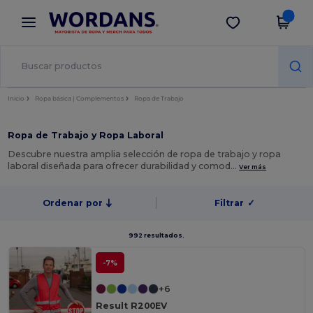
×
App de Wordans
Descargar app
¡Mejores precios en app!
Inicio
Ropa básica | Complementos
Ropa de Trabajo
Ropa de Trabajo y Ropa Laboral
Descubre nuestra amplia selección de ropa de trabajo y ropa
laboral diseñada para ofrecer durabilidad y comod…
Ver más
Ordenar por
Filtrar
✓
992 resultados.
-7%
+6
Result R200EV