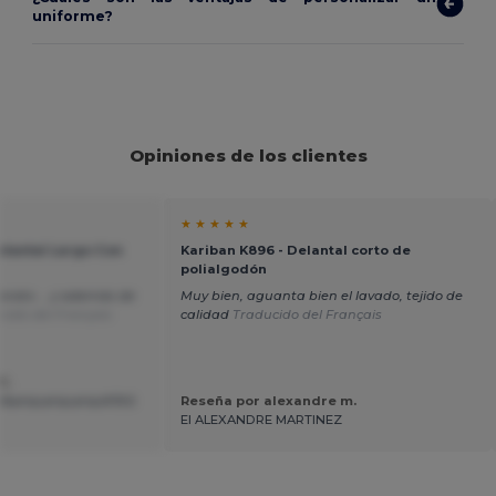
uniforme?
Opiniones de los clientes
★ ★ ★ ★ ★
elantal Largo Con
Kariban K896 - Delantal corto de
polialgodón
arato ... y además de
Muy bien, aguanta bien el lavado, tejido de
cido del Français
calidad
Traducido del Français
C.
&amp;amp;amp;#39;S
Reseña por alexandre m.
EI ALEXANDRE MARTINEZ