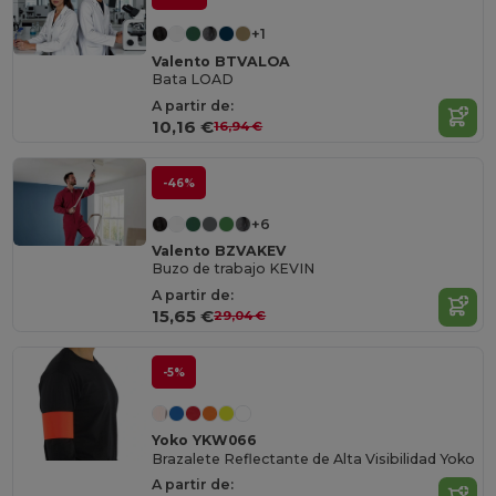
+1
Valento BTVALOA
Bata LOAD
A partir de:
10,16 €
16,94 €
-46%
+6
Valento BZVAKEV
Buzo de trabajo KEVIN
A partir de:
15,65 €
29,04 €
-5%
Yoko YKW066
Brazalete Reflectante de Alta Visibilidad Yoko
A partir de: