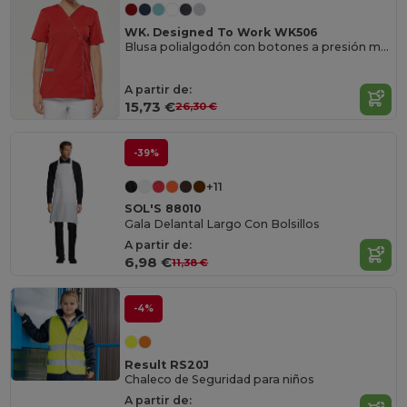
WK. Designed To Work WK506
Blusa polialgodón con botones a presión mujer
A partir de:
15,73 €
26,30 €
-39%
+11
SOL'S 88010
Gala Delantal Largo Con Bolsillos
A partir de:
6,98 €
11,38 €
-4%
Result RS20J
Chaleco de Seguridad para niños
A partir de: