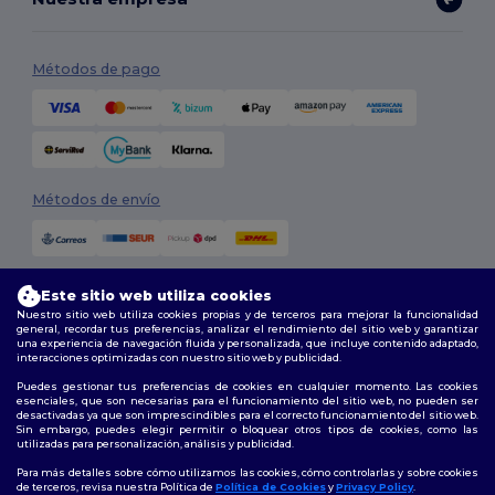
Métodos de pago
Métodos de envío
Este sitio web utiliza cookies
Nuestro sitio web utiliza cookies propias y de terceros para mejorar la funcionalidad
general, recordar tus preferencias, analizar el rendimiento del sitio web y garantizar
una experiencia de navegación fluida y personalizada, que incluye contenido adaptado,
interacciones optimizadas con nuestro sitio web y publicidad.
Síguenos
Puedes gestionar tus preferencias de cookies en cualquier momento. Las cookies
esenciales, que son necesarias para el funcionamiento del sitio web, no pueden ser
desactivadas ya que son imprescindibles para el correcto funcionamiento del sitio web.
Sin embargo, puedes elegir permitir o bloquear otros tipos de cookies, como las
utilizadas para personalización, análisis y publicidad.
2026. Todos los derechos reservados
Términos y Condiciones
|
Política de personalización
|
Política de
Para más detalles sobre cómo utilizamos las cookies, cómo controlarlas y sobre cookies
Privacidad
|
Política de Cookies
|
Mapa del sitio
de terceros, revisa nuestra Política de
Política de Cookies
y
Privacy Policy
.