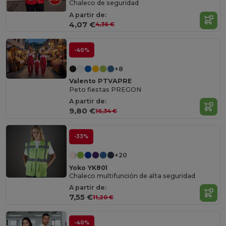
Chaleco de seguridad
A partir de:
4,07 €
4,36 €
-40%
+8
Valento PTVAPRE
Peto fiestas PREGON
A partir de:
9,80 €
16,34 €
-33%
+20
Yoko YK801
Chaleco multifunción de alta seguridad
A partir de:
7,55 €
11,20 €
-40%