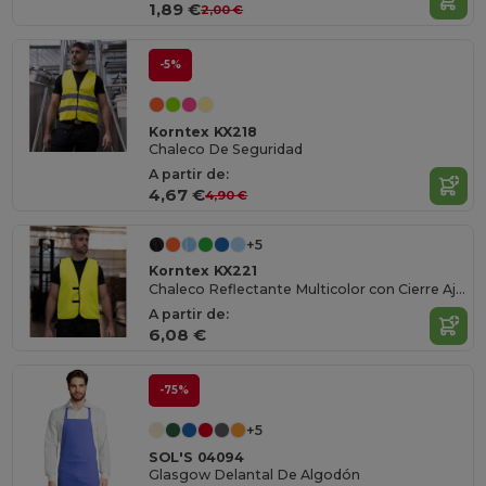
1,89 €
2,00 €
-5%
Korntex KX218
Chaleco De Seguridad
A partir de:
4,67 €
4,90 €
+5
Korntex KX221
Chaleco Reflectante Multicolor con Cierre Ajustable
A partir de:
6,08 €
-75%
+5
SOL'S 04094
Glasgow Delantal De Algodón