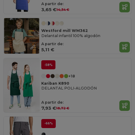
A partir de:
3,65 €
14,34 €
Westford mill WM362
Delantal infantil 100% algodón
A partir de:
5,11 €
-58%
+18
Kariban K890
DELANTAL POLI-ALGODÓN
A partir de:
7,93 €
18,72 €
-66%