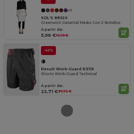
+1
SOL'S 88020
Greenwich Delantal Medio Con 2 Bolsillos
A partir de:
5,96 €
10,19 €
-40%
Result Work-Guard R311X
Shorts Work-Guard Technical
A partir de:
22,71 €
37,72 €