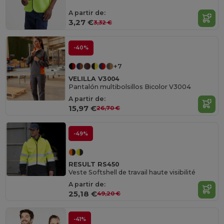
A partir de:
3,27 €
3,32 €
-40%
+7
VELILLA V3004
Pantalón multibolsillos Bicolor V3004
A partir de:
15,97 €
26,70 €
-49%
RESULT RS450
Veste Softshell de travail haute visibilité
A partir de:
25,18 €
49,20 €
-41%