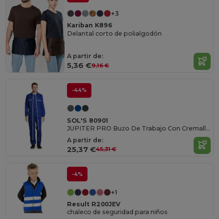
+3
Kariban K896
Delantal corto de polialgodón
A partir de:
5,36 €
9,16 €
-44%
SOL'S 80901
JUPITER PRO Buzo De Trabajo Con Cremallera Doble
A partir de:
25,37 €
45,31 €
-4%
+1
Result R200JEV
chaleco de seguridad para niños