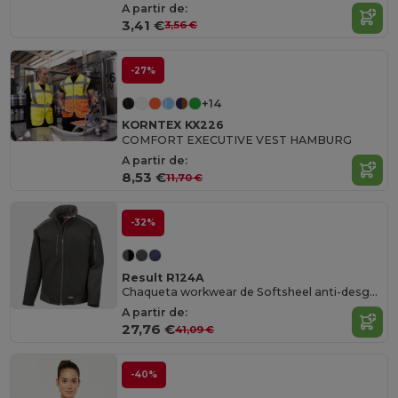
A partir de:
3,41 €
3,56 €
-27%
+14
KORNTEX KX226
COMFORT EXECUTIVE VEST HAMBURG
A partir de:
8,53 €
11,70 €
-32%
Result R124A
Chaqueta workwear de Softsheel anti-desgarre
A partir de:
27,76 €
41,09 €
-40%