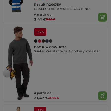
Result R200JEV
CHALECO ALTA VISIBILIDAD NIÑO
A partir de:
3,41 €
3,80 €
-40%
B&C Pro CGWUC20
Suéter Resistente de Algodón y Poliéster
A partir de:
21,47 €
35,95 €
-42%