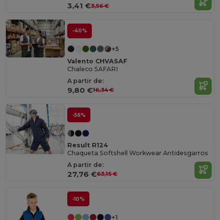
3,41 €
3,56 €
-40%
+5
Valento CHVASAF
Chaleco SAFARI
A partir de:
9,80 €
16,34 €
-56%
Result R124
Chaqueta Softshell Workwear Antidesgarros
A partir de:
27,76 €
63,15 €
-10%
+1