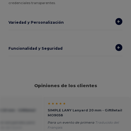
credenciales transparentes.
Variedad y Personalización
Funcionalidad y Seguridad
Opiniones de los clientes
★ ★ ★ ★ ★
 20 mm - GiftRetail
SIMPLE LANY Lanyard 20 mm - GiftRetail
MO9058
son estupendos para
Para un evento de primera
Traducido del
ido del Dutch
Français