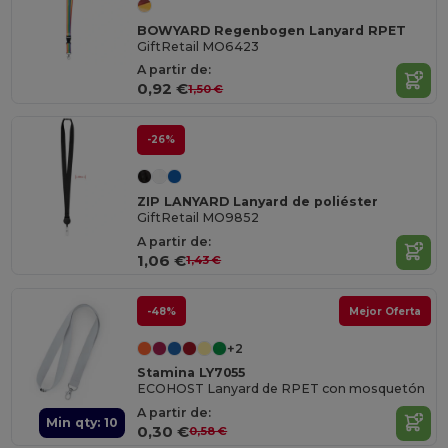
BOWYARD Regenbogen Lanyard RPET
GiftRetail MO6423
A partir de:
0,92 €
1,50 €
-26%
ZIP LANYARD Lanyard de poliéster
GiftRetail MO9852
A partir de:
1,06 €
1,43 €
-48%
Mejor Oferta
+2
Stamina LY7055
ECOHOST Lanyard de RPET con mosquetón
A partir de:
Min qty: 10
0,30 €
0,58 €