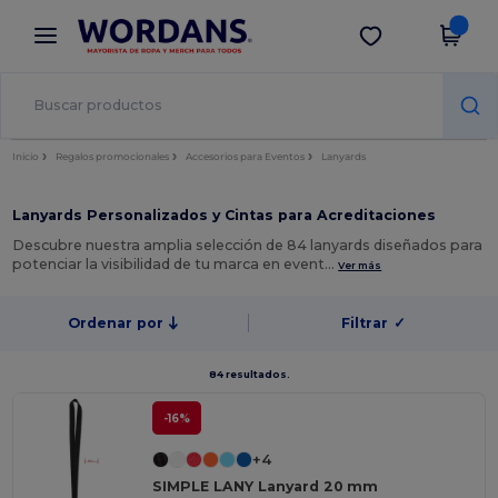
×
App de Wordans
Descargar app
¡Mejores precios en app!
Inicio
Regalos promocionales
Accesorios para Eventos
Lanyards
Lanyards Personalizados y Cintas para Acreditaciones
Descubre nuestra amplia selección de 84 lanyards diseñados para
potenciar la visibilidad de tu marca en event…
Ver más
Ordenar por
Filtrar
✓
84 resultados.
-16%
+4
SIMPLE LANY Lanyard 20 mm