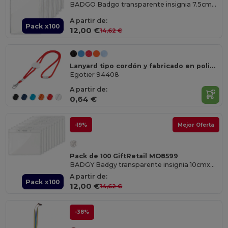
BADGO Badgo transparente insignia 7.5cmx12.5cm
A partir de:
Pack x100
12,00 €
14,62 €
Lanyard tipo cordón y fabricado en poliéster
Egotier 94408
A partir de:
0,64 €
-19%
Mejor Oferta
Pack de 100 GiftRetail MO8599
BADGY Badgy transparente insignia 10cmx8cm
A partir de:
Pack x100
12,00 €
14,62 €
-38%