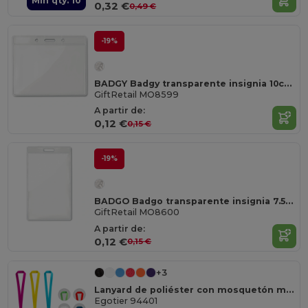
Min qty: 10
0,32 €
0,49 €
-19%
BADGY Badgy transparente insignia 10cmx8cm
GiftRetail MO8599
A partir de:
0,12 €
0,15 €
-19%
BADGO Badgo transparente insignia 7.5cmx12.5cm
GiftRetail MO8600
A partir de:
0,12 €
0,15 €
+3
Lanyard de poliéster con mosquetón metálico
Egotier 94401