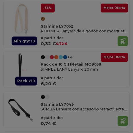
-56%
Mejor Oferta
Stamina LY7052
ROOMER Lanyard de algodón con mosquetón
A partir de:
Min qty: 10
0,32 €
0,72 €
+4
Mejor Oferta
Pack de 10 GiftRetail MO9058
SIMPLE LANY Lanyard 20 mm
A partir de:
Pack x10
6,20 €
Stamina LY7043
SUMBA Lanyard con accesorio retráctil extensible
A partir de:
0,74 €