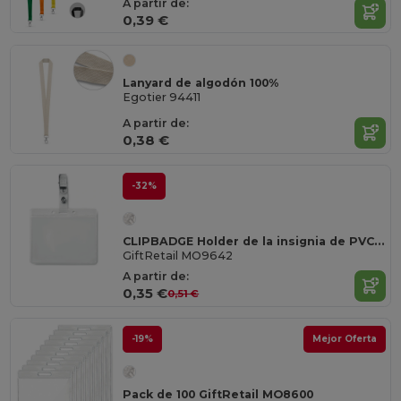
A partir de:
0,39 €
Lanyard de algodón 100%
Egotier 94411
A partir de:
0,38 €
-32%
CLIPBADGE Holder de la insignia de PVC de clipadge
GiftRetail MO9642
A partir de:
0,35 €
0,51 €
-19%
Mejor Oferta
Pack de 100 GiftRetail MO8600