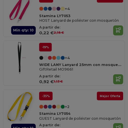
+4
Stamina LY7053
HOST Lanyard de poliéster con mosquetón
A partir de:
Min qty: 10
0,22 €
2,18 €
-19%
+4
WIDE LANY Lanyard 25mm con mosquetón
GiftRetail MO9661
A partir de:
0,92 €
1,13 €
-35%
Mejor Oferta
+2
Stamina LY7054
GUEST Lanyard de poliéster con mosquetón
A partir de: