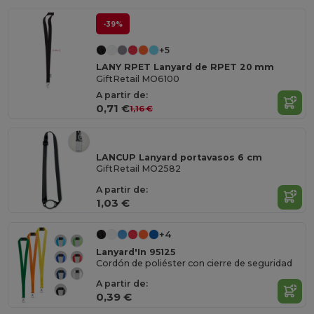
-39%
+5
LANY RPET Lanyard de RPET 20 mm
GiftRetail MO6100
A partir de:
0,71 €
1,16 €
LANCUP Lanyard portavasos 6 cm
GiftRetail MO2582
A partir de:
1,03 €
+4
Lanyard'In 95125
Cordón de poliéster con cierre de seguridad
A partir de:
0,39 €