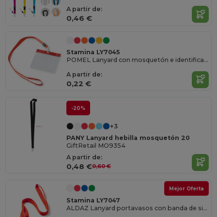
A partir de:
0,46 €
Stamina LY7045
POMEL Lanyard con mosquetón e identificador de PVC a juego
A partir de:
0,22 €
-20%
+3
PANY Lanyard hebilla mosquetón 20
GiftRetail MO9354
A partir de:
0,48 €
0,60 €
Mejor Oferta
Stamina LY7047
ALDAZ Lanyard portavasos con banda de silicona adaptable