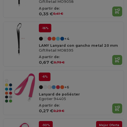
GiftRetail MO9058
A partir de:
0,35 €
0,41 €
-16%
+4
LANY Lanyard con gancho metal 20 mm
GiftRetail MO8595
A partir de:
0,67 €
0,79 €
-6%
+6
Lanyard de poliéster
Egotier 94405
A partir de:
0,27 €
0,29 €
-90%
Mejor Oferta