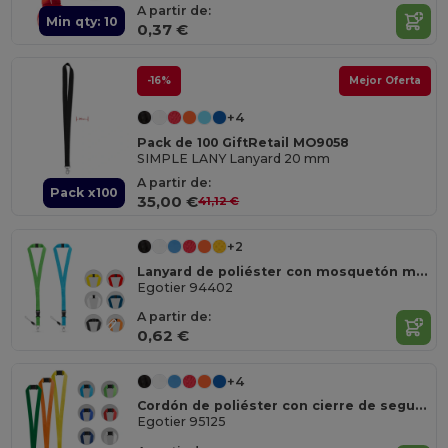
A partir de:
Min qty: 10
0,37 €
-16%
Mejor Oferta
+4
Pack de 100 GiftRetail MO9058
SIMPLE LANY Lanyard 20 mm
A partir de:
Pack x100
35,00 €
41,12 €
+2
Lanyard de poliéster con mosquetón metálico
Egotier 94402
A partir de:
0,62 €
+4
Cordón de poliéster con cierre de seguridad
Egotier 95125