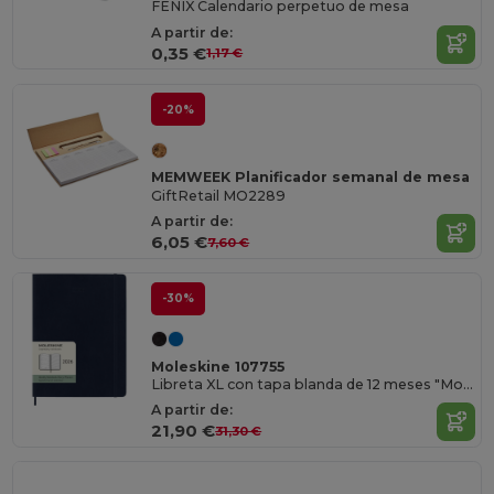
FENIX Calendario perpetuo de mesa
A partir de:
0,35 €
1,17 €
-20%
MEMWEEK Planificador semanal de mesa
GiftRetail MO2289
A partir de:
6,05 €
7,60 €
-30%
Moleskine 107755
Libreta XL con tapa blanda de 12 meses "Moleskine"
A partir de:
21,90 €
31,30 €