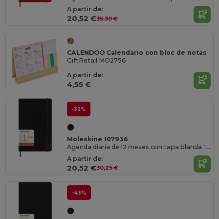
A partir de:
20,52 €
35,30 €
CALENDOO Calendario con bloc de notas
GiftRetail MO2756
A partir de:
4,55 €
-32%
Moleskine 107936
Agenda diaria de 12 meses con tapa blanda "Moleskine"
A partir de:
20,52 €
30,25 €
-43%