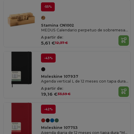
-55%
Stamina CN1002
MEDUS Calendario perpetuo de sobremesa realizado en bambú
A partir de:
5,61 €
12,37 €
-43%
Moleskine 107937
Agenda vertical L de 12 meses con tapa dura "Moleskine"
A partir de:
19,16 €
33,59 €
-42%
Moleskine 107753
Agenda diaria de 12 meses con tapa dura "Moleskine"