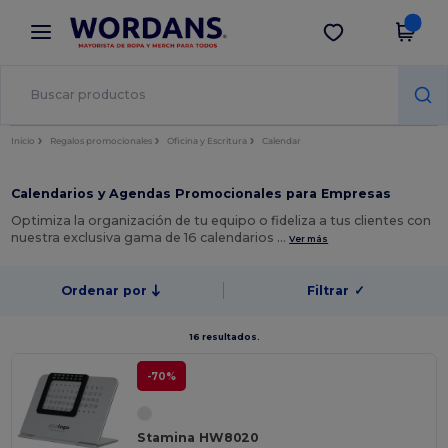
×
App de Wordans
Descargar app
¡Mejores precios en app!
Inicio
Regalos promocionales
Oficina y Escritura
Calendar
Calendarios y Agendas Promocionales para Empresas
Optimiza la organización de tu equipo o fideliza a tus clientes con
nuestra exclusiva gama de 16 calendarios …
Ver más
Ordenar por
Filtrar
✓
16 resultados.
-70%
Stamina HW8020