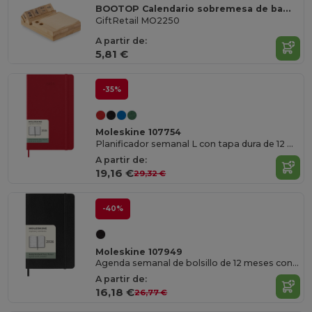
BOOTOP Calendario sobremesa de bambú
GiftRetail MO2250
A partir de:
5,81 €
-35%
Moleskine 107754
Planificador semanal L con tapa dura de 12 meses "Moleskine"
A partir de:
19,16 €
29,32 €
-40%
Moleskine 107949
Agenda semanal de bolsillo de 12 meses con tapa blanda "Moleskine"
A partir de:
16,18 €
26,77 €