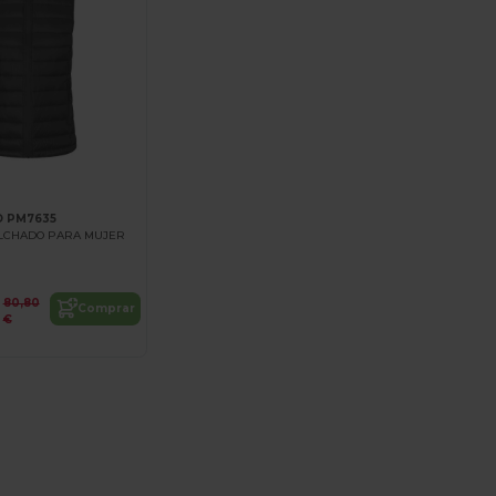
 PM7635
LCHADO PARA MUJER
80,80
Comprar
€