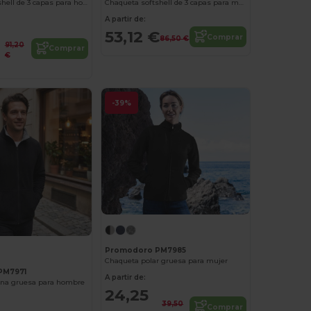
Chaqueta softshell de 3 capas para hombre
Chaqueta softshell de 3 capas para mujer
A partir de:
53,12 €
Comprar
86,50 €
91,20
Comprar
€
-39%
Promodoro PM7985
Chaqueta polar gruesa para mujer
PM7971
A partir de:
ana gruesa para hombre
24,25
39,50
Comprar