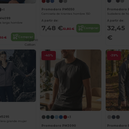
Promodoro 
Promodoro PM1050
+1
Camiseta de tirantes hombre 150
M4099
A partir de:
A partir de:
a larga hombre
32,45
7,48 €
Comprar
10,80 €
€
Comprar
,30 €
Organic
Cotton
-40%
-39%
M5295
+3
lera grande mujer
Promodoro PM3090
Promodoro 