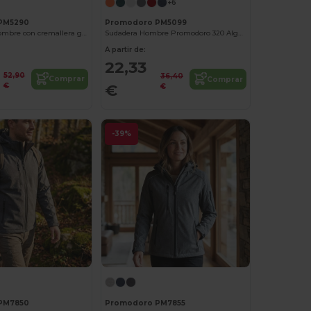
+6
PM5290
Promodoro PM5099
Sudadera de hombre con cremallera grande
Sudadera Hombre Promodoro 320 Algodón
A partir de:
22,33
52,90
36,40
Comprar
Comprar
€
€
€
-39%
PM7850
Promodoro PM7855