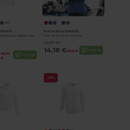
+10
PM4001
Promodoro PM4020
Polo Piqué Promodoro de Algodón para Hombre
Polo de punto de hombre
A partir de:
14,18 €
Comprar
23,10 €
25,30
Comprar
€
-39%