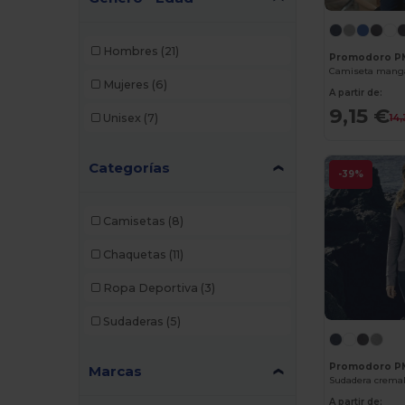
Hombres
(21)
Promodoro P
Camiseta mang
Mujeres
(6)
A partir de:
9,15 €
Unisex
(7)
14
Categorías
-39%
Camisetas
(8)
Chaquetas
(11)
Ropa Deportiva
(3)
Sudaderas
(5)
Promodoro P
Marcas
Sudadera cremal
A partir de: