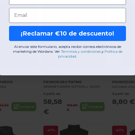
-47%
Email
¡Reclamar €10 de descuento!
Al enviar este formulario, acepta recibir correos electrónicos de
marketing de Wordans. Ver
​
Términos y condiciones
​
y
Política de
privacidad
.
PM5052
PROMODORO PM7865
PROMODORO
llera
WOMEN'S WARM SOFTSHELL JACKET
Camiseta unis
A partir de:
A partir de:
58,58
8,80 €
63,60
109,80
Comprar
Comprar
€
€
€
-47%
-47%