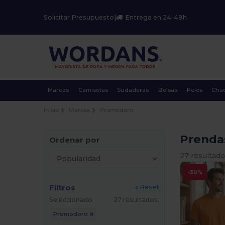
Solicitar Presupuesto
|
Entrega en 24-48h
Marcas
Camisetas
Sudaderas
Bolsas
Polos
Cha
Inicio
Marcas
Promodoro
Prenda
Ordenar por
27 resultado
-30%
Filtros
« Reset
Seleccionado
27 resultados.
Promodoro