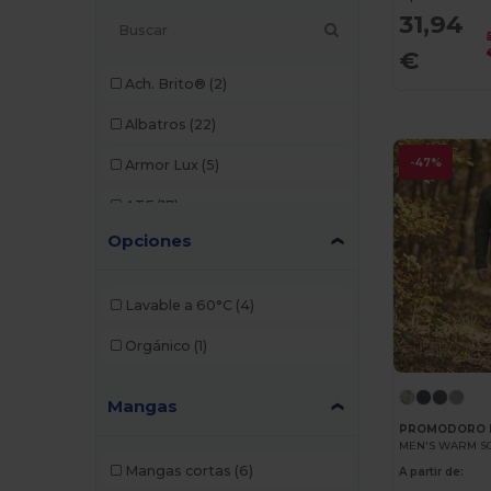
31,94
€
Ach. Brito®
(2)
Albatros
(22)
-47%
Armor Lux
(5)
ATF
(17)
Opciones
Atlantis
(102)
Atlantis Headwear
(75)
Lavable a 60°C
(4)
AWDis
(40)
Orgánico
(1)
AWDis Just Hoods
(24)
Mangas
AWDis So Denim
(10)
PROMODORO 
MEN'S WARM SO
B&C
(209)
Mangas cortas
(6)
A partir de:
B&C DNM
(1)