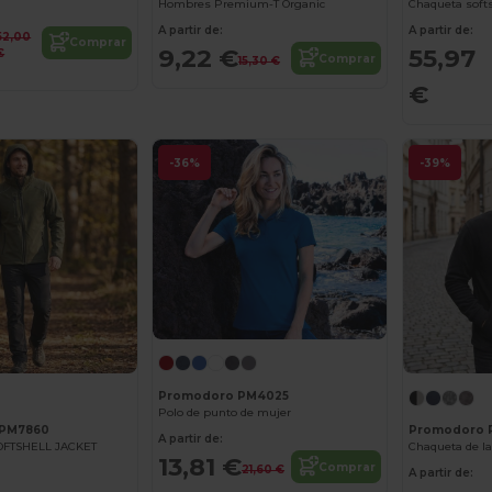
Hombres Premium-T Organic
A partir de:
A partir de:
52,00
Comprar
9,22 €
55,97
€
Comprar
15,30 €
€
-36%
-39%
Promodoro PM4025
Polo de punto de mujer
PM7860
Promodoro 
A partir de:
FTSHELL JACKET
Chaqueta de l
13,81 €
Comprar
21,60 €
A partir de: