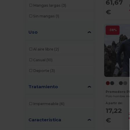
61,67
Mangas largas
(3)
€
B&C Pro
(12)
Sin mangas
(1)
Babybugz
(26)
-38%
Uso
Bag Base
(167)
Bagbase
(42)
Al aire libre
(2)
Barents
(9)
Casual
(10)
Bata Industrials
(12)
Deporte
(3)
Beechfield
(358)
Bella+Canvas
(29)
Tratamiento
Promodoro P
Black&Match
(20)
Polo hombre ma
A partir de:
Impermeable
(6)
Branve
(8)
17,22
Brook Taverner
(42)
€
Característica
Buff
(3)