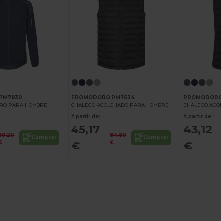
PM7830
PROMODORO PM7634
PROMODORO
ERO PARA HOMBRE
CHALECO ACOLCHADO PARA HOMBRE
CHALECO ACO
A partir de:
A partir de:
45,17
43,12
89,20
84,60
Comprar
Comprar
€
€
€
€