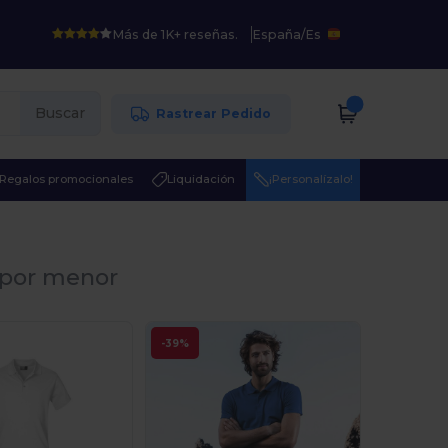
Más de 1K+ reseñas.
España
/
Es
Buscar
Rastrear Pedido
Regalos promocionales
Liquidación
¡Personalízalo!
l por menor
-39%