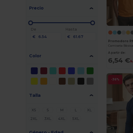
Precio
De
Hasta
€
€
Promodoro P
A partir de:
Color
6,54 €
9
-36%
Talla
XS
S
M
L
XL
2XL
3XL
4XL
5XL
Género - Edad