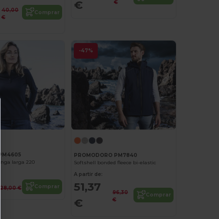
€
€
40,00
Comprar
€
-47%
PM4605
PROMODORO PM7840
nga larga 220
Softshell bonded fleece bi-elastic
A partir de:
51,37
Comprar
28,00 €
96,30
Comprar
€
€