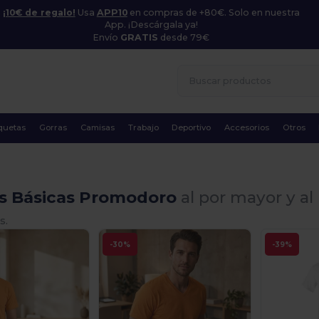
¡10€ de regalo!
Usa
APP10
en compras de +80€. Solo en nuestra
App. ¡Descárgala ya!
Envío
GRATIS
desde 79€
quetas
Gorras
Camisas
Trabajo
Deportivo
Accesorios
Otros
s Básicas Promodoro
al por mayor y a
s.
-30%
-39%