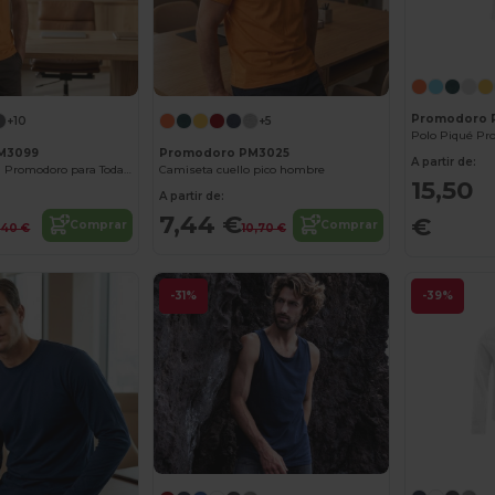
Promodoro 
+10
+5
M3099
Promodoro PM3025
A partir de:
Camiseta Básica Promodoro para Todas las Estaciones
Camiseta cuello pico hombre
15,50
A partir de:
7,44 €
€
Comprar
Comprar
,40 €
10,70 €
-31%
-39%