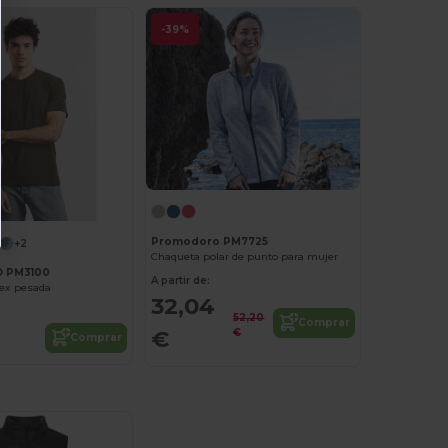
-39%
Promodoro PM7725
+2
Chaqueta polar de punto para mujer
 PM3100
A partir de:
ex pesada
32,04
52,20
Comprar
€
€
Comprar