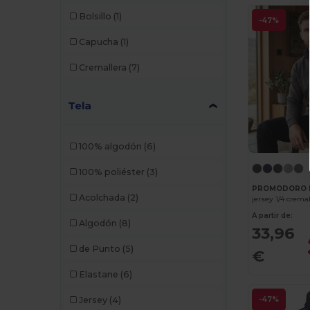
Bolsillo
(1)
-47%
Build Your Brand
(132)
Capucha
(1)
CamelBak
(7)
Cremallera
(7)
Carhartt
(12)
Case Logic
(18)
Tela
Caterpillar
(2)
100% algodón
(6)
CG International
(3)
100% poliéster
(3)
Cherokee
(4)
PROMODORO 
Acolchada
(2)
jersey 1/4 crema
Chipolo
(2)
A partir de:
Algodón
(8)
Clubclass
(20)
33,96
de Punto
(5)
€
Craghoppers
(14)
Elastane
(6)
Crocs
(3)
Jersey
(4)
-47%
Dickies
(8)