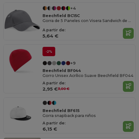
+4
Beechfield BC15C
Gorra de 5 Paneles con Visera Sandwich de Contraste
A partir de:
5,64 €
-2%
+9
Beechfield BF044
Gorro Unisex Acrílico Suave Beechfield BF044
A partir de:
2,95 €
3,00 €
Beechfield BF615
Gorra snapback para niños
A partir de:
6,15 €