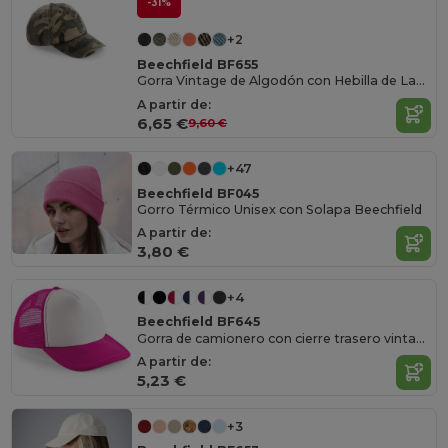
-31%
+2
Beechfield BF655
Gorra Vintage de Algodón con Hebilla de Latón
A partir de:
6,65 €
9,60 €
+47
Beechfield BF045
Gorro Térmico Unisex con Solapa Beechfield
A partir de:
3,80 €
+4
Beechfield BF645
Gorra de camionero con cierre trasero vintage para hombre
A partir de:
5,23 €
+3