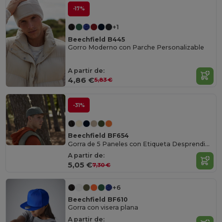
-17%
+1
Beechfield B445
Gorro Moderno con Parche Personalizable
A partir de:
4,86 €
5,83 €
-31%
Beechfield BF654
Gorra de 5 Paneles con Etiqueta Desprendible
A partir de:
5,05 €
7,30 €
+6
Beechfield BF610
Gorra con visera plana
A partir de: