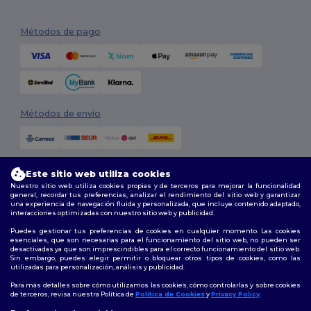
Métodos de pago
Métodos de envío
Este sitio web utiliza cookies
Nuestro sitio web utiliza cookies propias y de terceros para mejorar la funcionalidad
general, recordar tus preferencias, analizar el rendimiento del sitio web y garantizar
una experiencia de navegación fluida y personalizada, que incluye contenido adaptado,
interacciones optimizadas con nuestro sitio web y publicidad.
Síguenos
Puedes gestionar tus preferencias de cookies en cualquier momento. Las cookies
esenciales, que son necesarias para el funcionamiento del sitio web, no pueden ser
desactivadas ya que son imprescindibles para el correcto funcionamiento del sitio web.
Sin embargo, puedes elegir permitir o bloquear otros tipos de cookies, como las
utilizadas para personalización, análisis y publicidad.
2026. Todos los derechos reservados
Términos y Condiciones
|
Política de personalización
|
Política de
Para más detalles sobre cómo utilizamos las cookies, cómo controlarlas y sobre cookies
Privacidad
|
Política de Cookies
|
Mapa del sitio
de terceros, revisa nuestra Política de
Política de Cookies
y
Privacy Policy
.
👋
Hola