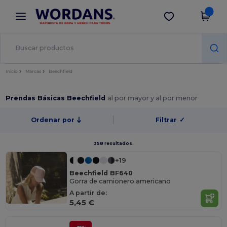
×
App de Wordans
Descargar app
¡Mejores precios en app!
Inicio
Marcas
Beechfield
Prendas Básicas Beechfield
al por mayor y al por menor
Ordenar por
Filtrar
✓
358 resultados.
+19
Beechfield BF640
Gorra de camionero americano
A partir de:
5,45 €