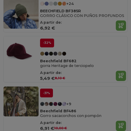
+24
BEECHFIELD BF385R
GORRO CLÁSICO CON PUÑOS PROFUNDOS
A partir de:
6,92 €
-32%
Beechfield BF682
gorra Heritage de terciopelo
A partir de:
5,49 €
8,10 €
-31%
+9
Beechfield BF486
Gorro sacacorchos con pompón
A partir de:
6,91 €
10,00 €