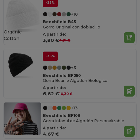
-23%
+10
Beechfield B45
Gorro Original con dobladillo
Organic
A partir de:
Cotton
3,80 €
4,91 €
-36%
+3
Beechfield BF050
Gorra Beanie Algodón Biologico
A partir de:
6,62 €
10,30 €
+13
Beechfield BF10B
Gorra Infantil de Algodón Personalizable
Organic
A partir de:
Cotton
4,67 €