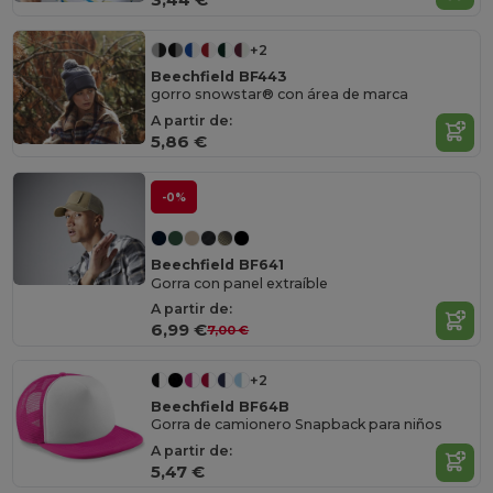
+2
Beechfield BF443
gorro snowstar® con área de marca
A partir de:
5,86 €
-0%
Beechfield BF641
Gorra con panel extraíble
A partir de:
6,99 €
7,00 €
+2
Beechfield BF64B
Gorra de camionero Snapback para niños
A partir de:
5,47 €