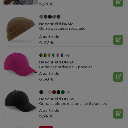
5,27 €
Beechfield B43R
Gorro pescador reciclado
A partir de:
4,77 €
+8
Beechfield BF020
Gorra deportiva de 6 paneles
A partir de:
6,58 €
+4
Beechfield BF065
Gorra estilo profesional de 6 paneles
A partir de:
5,74 €