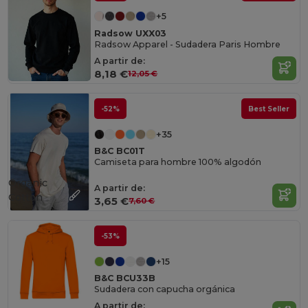
+5
Radsow UXX03
Radsow Apparel - Sudadera Paris Hombre
A partir de:
8,18 €
12,05 €
-52%
Best Seller
+35
B&C BC01T
Camiseta para hombre 100% algodón
Organic
A partir de:
Cotton
3,65 €
7,60 €
-53%
+15
B&C BCU33B
Sudadera con capucha orgánica
A partir de: