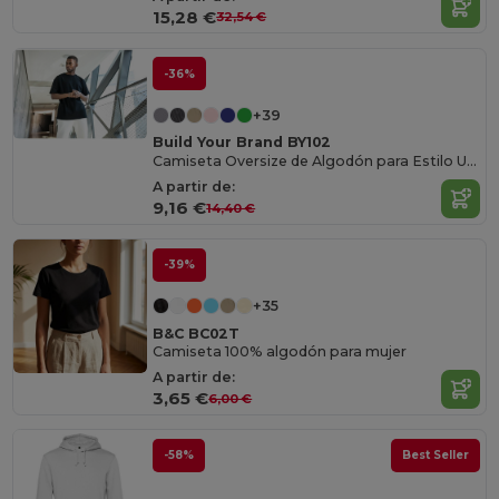
15,28 €
32,54 €
-36%
+39
Build Your Brand BY102
Camiseta Oversize de Algodón para Estilo Urbano
A partir de:
9,16 €
14,40 €
-39%
+35
B&C BC02T
Camiseta 100% algodón para mujer
A partir de:
3,65 €
6,00 €
-58%
Best Seller