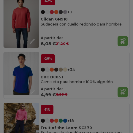
-62%
+31
Gildan GN910
Sudadera con cuello redondo para hombre
A partir de:
8,05 €
21,20 €
-28%
+34
B&C BC03T
Camiseta para hombre 100% algodón
A partir de:
4,99 €
6,90 €
-51%
+18
Fruit of the Loom SC270
Sudadera de algodón con capucha para hombre