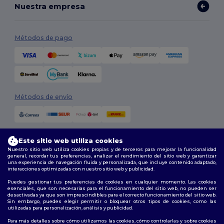
Nuestra empresa
Métodos de pago
Métodos de envío
Este sitio web utiliza cookies
Nuestro sitio web utiliza cookies propias y de terceros para mejorar la funcionalidad
general, recordar tus preferencias, analizar el rendimiento del sitio web y garantizar
una experiencia de navegación fluida y personalizada, que incluye contenido adaptado,
interacciones optimizadas con nuestro sitio web y publicidad.
Síguenos
Puedes gestionar tus preferencias de cookies en cualquier momento. Las cookies
esenciales, que son necesarias para el funcionamiento del sitio web, no pueden ser
desactivadas ya que son imprescindibles para el correcto funcionamiento del sitio web.
Sin embargo, puedes elegir permitir o bloquear otros tipos de cookies, como las
utilizadas para personalización, análisis y publicidad.
2026. Todos los derechos reservados
Términos y Condiciones
|
Política de personalización
|
Política de
Para más detalles sobre cómo utilizamos las cookies, cómo controlarlas y sobre cookies