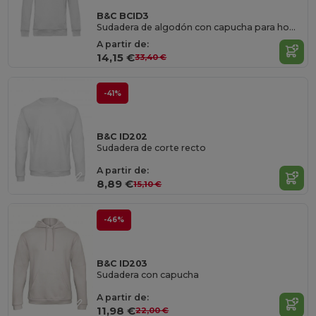
B&C BCID3
Sudadera de algodón con capucha para hombre y mujer
A partir de:
14,15 €
33,40 €
-41%
B&C ID202
Sudadera de corte recto
A partir de:
8,89 €
15,10 €
-46%
B&C ID203
Sudadera con capucha
A partir de:
11,98 €
22,00 €