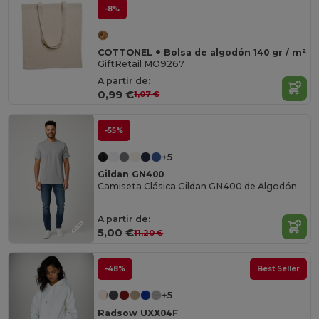
-8%
COTTONEL + Bolsa de algodón 140 gr / m²
GiftRetail MO9267
A partir de:
0,99 €
1,07 €
-55%
+5
Gildan GN400
Camiseta Clásica Gildan GN400 de Algodón
A partir de:
5,00 €
11,20 €
-48%
Best Seller
+5
Radsow UXX04F