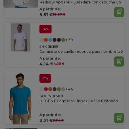
Radsow Apparel - Sudadera con capucha London para mujer
A partir de:
9,51 €
18,27 €
-4%
+79
JHK JK155
Camiseta de cuello redondo para hombre 155
A partir de:
4,14 €
4,30 €
-11%
+44
SOL'S 11380
REGENT Camiseta Unisex Cuello Redondo
A partir de:
3,51 €
3,94 €