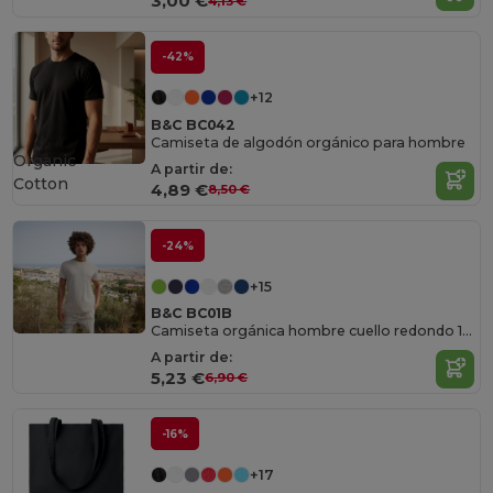
3,00 €
4,13 €
-42%
+12
B&C BC042
Camiseta de algodón orgánico para hombre
Organic
A partir de:
Cotton
4,89 €
8,50 €
-24%
+15
B&C BC01B
Camiseta orgánica hombre cuello redondo 150
A partir de:
5,23 €
6,90 €
-16%
+17