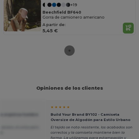
+19
Beechfield BF640
Gorra de camionero americano
A partir de:
5,45 €
Opiniones de los clientes
★ ★ ★ ★ ★
ta orgánica hombre
Build Your Brand BY102 - Camiseta
Oversize de Algodón para Estilo Urbano
 verano, el unico pero
El tejido se nota resistente, los acabados son
or
correctos y la camiseta mantiene bien la
forma. La utilizamos para estampación y