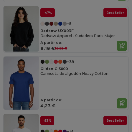
-47%
Best Seller
+5
Radsow UXX03F
Radsow Apparel - Sudadera Paris Mujer
A partir de:
8,18 €
15,52 €
+39
Gildan GI5000
Camiseta de algodón Heavy Cotton
A partir de:
4,23 €
-53%
Best Seller
+41