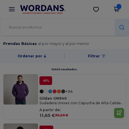
×
App de Wordans
Descargar app
¡Mejores precios en app!
Prendas Básicas
al por mayor y al por menor
Ordenar por
Filtrar
10000 resultados.
-61%
+34
Gildan GN940
Sudadera Unisex con Capucha de Alta Calidad Gildan
A partir de:
11,65 €
30,20 €