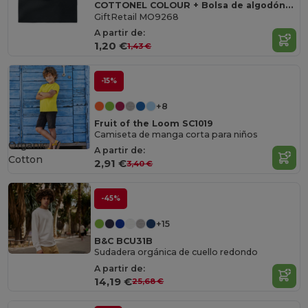
COTTONEL COLOUR + Bolsa de algodón 140 gr / m²
GiftRetail MO9268
A partir de:
1,20 €
1,43 €
-15%
+8
Fruit of the Loom SC1019
Camiseta de manga corta para niños
Organic
A partir de:
Cotton
2,91 €
3,40 €
-45%
+15
B&C BCU31B
Sudadera orgánica de cuello redondo
A partir de:
14,19 €
25,68 €