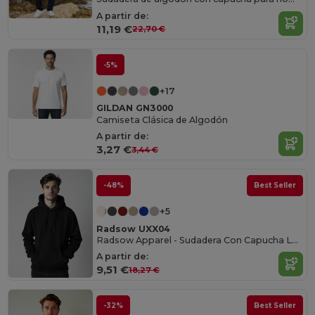
A partir de:
11,19 €
22,70 €
-5%
+17
GILDAN GN3000
Camiseta Clásica de Algodón
A partir de:
3,27 €
3,44 €
-48%
Best Seller
+5
Radsow UXX04
Radsow Apparel - Sudadera Con Capucha London Hombre
A partir de:
9,51 €
18,27 €
-32%
Best Seller