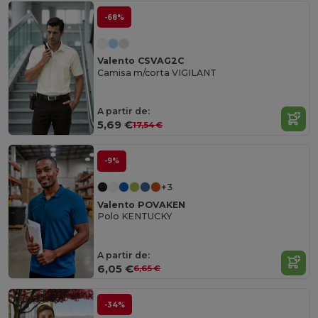
-68%
Valento CSVAG2C
Camisa m/corta VIGILANT
A partir de:
5,69 €
17,54 €
-9%
+3
Valento POVAKEN
Polo KENTUCKY
A partir de:
6,05 €
6,65 €
-34%