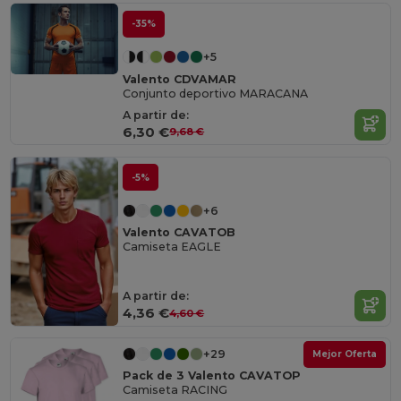
-35%
+5
Valento CDVAMAR
Conjunto deportivo MARACANA
A partir de:
6,30 €
9,68 €
-5%
+6
Valento CAVATOB
Camiseta EAGLE
A partir de:
4,36 €
4,60 €
+29
Mejor Oferta
Pack de 3 Valento CAVATOP
Camiseta RACING