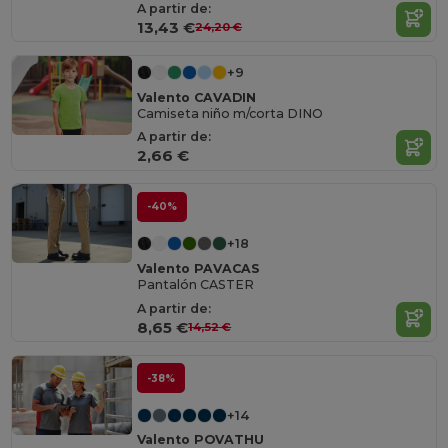
A partir de:
13,43 €
24,20 €
+9
Valento CAVADIN
Camiseta niño m/corta DINO
A partir de:
2,66 €
-40%
+18
Valento PAVACAS
Pantalón CASTER
A partir de:
8,65 €
14,52 €
-38%
+14
Valento POVATHU