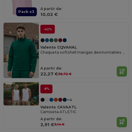
A partir de:
Pack x3
10,02 €
-42%
Valento CQVAHAL
Chaqueta softshell mangas desmontables HALIFAX
A partir de:
22,27 €
38,72 €
-8%
+4
Valento CAVAATL
Camiseta ATLETIC
A partir de:
2,91 €
3,14 €