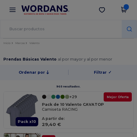
×
App de Wordans
Descargar app
¡Mejores precios en app!
Inicio
Marcas
Valento
Prendas Básicas Valento
al por mayor y al por menor
Ordenar por
Filtrar
✓
903 resultados.
+29
Mejor Oferta
Pack de 10 Valento CAVATOP
Camiseta RACING
A partir de:
Pack x10
29,40 €