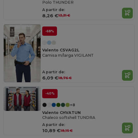
Polo THUNDER
A partir de:
8,26 €
13,31 €
-68%
Valento CSVAG2L
Camisa m/larga VIGILANT
A partir de:
6,09 €
18,76 €
-40%
+8
Valento CHVATUN
Chaleco softshell TUNDRA
A partir de:
10,89 €
18,15 €