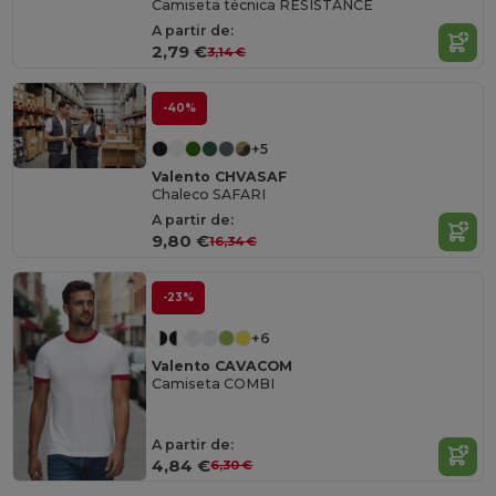
Camiseta técnica RESISTANCE
A partir de:
2,79 €
3,14 €
-40%
+5
Valento CHVASAF
Chaleco SAFARI
A partir de:
9,80 €
16,34 €
-23%
+6
Valento CAVACOM
Camiseta COMBI
A partir de:
4,84 €
6,30 €