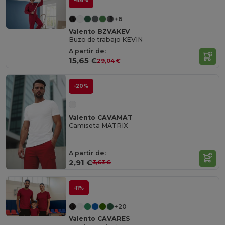
-46%
+6
Valento BZVAKEV
Buzo de trabajo KEVIN
A partir de:
15,65 €
29,04 €
-20%
Valento CAVAMAT
Camiseta MATRIX
A partir de:
2,91 €
3,63 €
-11%
+20
Valento CAVARES