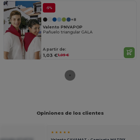
-5%
+8
Valento PNVAPOP
Pañuelo triangular GALA
A partir de:
1,03 €
1,09 €
Opiniones de los clientes
★ ★ ★ ★ ★
Camiseta ATLETIC
Valento CAVAMAT - Camiseta MATRIX