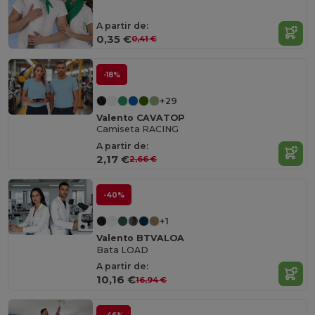
A partir de:
0,35 €
0,41 €
-18%
+29
Valento CAVATOP
Camiseta RACING
A partir de:
2,17 €
2,66 €
-40%
+1
Valento BTVALOA
Bata LOAD
A partir de:
10,16 €
16,94 €