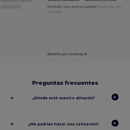
lidad-precio.
Perfecto, muy buena calidad
Traducido del
s
Français
Reseña por Lindsay R.
Preguntas frecuentes
¿Dónde está vuestro almacén?
¿Me podrían hacer una cotización?