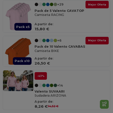
+29
Mejor Oferta
Pack de 5 Valento CAVATOP
Camiseta RACING
A partir de:
Pack x5
15,80 €
+6
Mejor Oferta
Pack de 10 Valento CAVABAS
Camiseta BIKE
A partir de:
Pack x10
26,50 €
-43%
+14
Valento SUVAARI
Sudadera ARIZONA
A partir de:
8,26 €
14,52 €