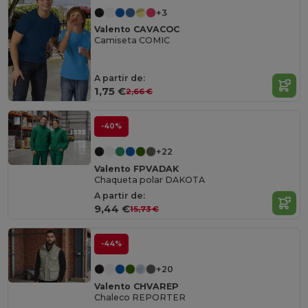
+3
Valento CAVACOC
Camiseta COMIC
A partir de:
1,75 €
2,66 €
-40%
+22
Valento FPVADAK
Chaqueta polar DAKOTA
A partir de:
9,44 €
15,73 €
-44%
+20
Valento CHVAREP
Chaleco REPORTER