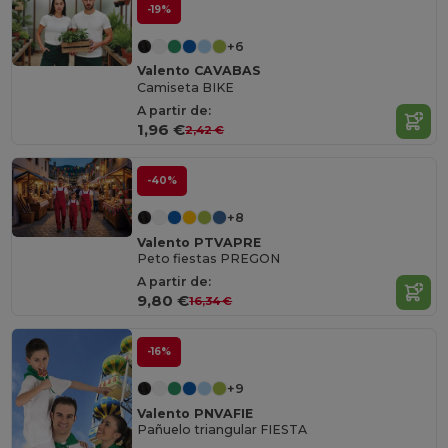
-19%
+6
Valento CAVABAS
Camiseta BIKE
A partir de:
1,96 €
2,42 €
-40%
+8
Valento PTVAPRE
Peto fiestas PREGON
A partir de:
9,80 €
16,34 €
-16%
+9
Valento PNVAFIE
Pañuelo triangular FIESTA