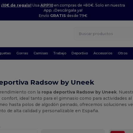
¡10€ de regalo!
Usa
APP10
en compras de +80€. Solo en nuestra
App. ¡Descárgala ya!
Envío
GRATIS
desde 79€
quetas
Gorras
Camisas
Trabajo
Deportivo
Accesorios
Otros
eportiva Radsow by Uneek
 rendimiento con la
ropa deportiva Radsow by Uneek
. Nuest
y confort, ideal tanto para el gimnasio como para actividades al
eo hasta polos de algodón peinado, ofrecemos soluciones ver
o de alta calidad y personalizable en España.
.