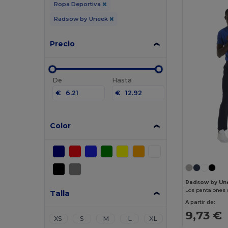
Ropa Deportiva
Radsow by Uneek
Precio
De
Hasta
€
€
Color
Radsow by Un
Los pantalones 
Talla
A partir de:
9,73 €
XS
S
M
L
XL