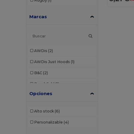
Rugby
(1)
Marcas
AWDis
(2)
AWDis Just Hoods
(1)
B&C
(2)
Beechfield
(1)
Opciones
Brook Taverner
(7)
Build Your Brand
(8)
Alto stock
(6)
Dickies
(1)
Personalizable
(4)
Ecologie
(1)