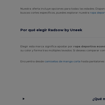
Radsow by Uneek
(7)
Nuestra oferta incluye opciones para todas las edades. Disp
Result
(3)
buscas cortes específicos, puedes explorar nuestra
ropa deport
Roly
(24)
Roly Sport
(55)
Por qué elegir Radsow by Uneek
Russell
(4)
RYWAN
(1)
Elegir esta marca significa apostar por
ropa deportiva econ
su color y forma tras múltiples lavados. Si deseas comparar c
SF Clothing
(2)
Encuentra desde
camisetas de manga corta
hasta pantalones 
SF Men
(5)
SF Mini
(5)
SF Women
(5)
Skinnifit
(7)
SOL'S
(22)
¿Qué m