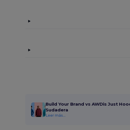
Spiro
(23)
Stedman
(4)
Tee Jays
(4)
TH Clothes
(8)
Timberland
(2)
Tombo
(15)
Tombo Teamsport
(2)
Towel city
(3)
Valento
(55)
Velilla
(3)
Build Your Brand vs AWDis Just Hoo
WK. Designed To Work
(4)
Sudadera
Leer más...