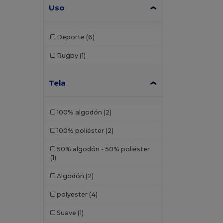
Uso
Egotier
(4)
Elevate
(1)
Deporte
(6)
Elevate Life
(2)
Rugby
(1)
Estex
(2)
Tela
Finden & Hales
(6)
Front row
(10)
100% algodón
(2)
Fruit of the Loom
(7)
100% poliéster
(2)
GiftRetail
(7)
50% algodón - 50% poliéster
Herock
(1)
(1)
JHK
(11)
Algodón
(2)
Just Cool
(17)
polyester
(4)
K-up
(1)
Suave
(1)