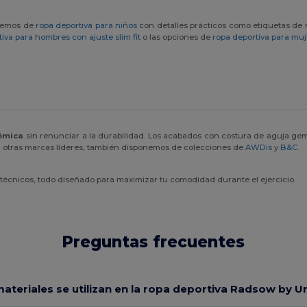
onemos de
ropa deportiva para niños
con detalles prácticos como etiquetas de 
iva para hombres con ajuste slim fit
o las opciones de
ropa deportiva para muj
ómica
sin renunciar a la durabilidad. Los acabados con costura de aguja ge
on otras marcas líderes, también disponemos de colecciones de
AWDis
y
B&C
.
técnicos, todo diseñado para maximizar tu comodidad durante el ejercicio.
Preguntas frecuentes
ateriales se utilizan en la ropa deportiva Radsow by 