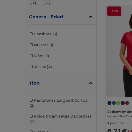
2XL
3XL
-38%
Género - Edad
Hombres
(5)
Mujeres
(1)
Niños
(1)
Unisex
(4)
Tipo
Pantalones Largos & Cortos
(2)
Radsow by Un
Polos & Camisetas Deportivas
Ladies Ultra Coo
(4)
A partir de:
6,21 €
9,