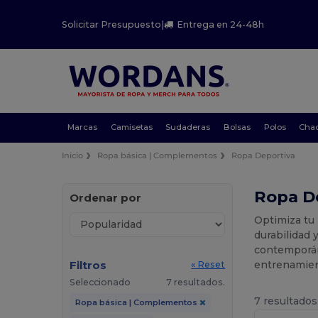
Solicitar Presupuesto
|
Entrega en 24-48h
Marcas
Camisetas
Sudaderas
Bolsas
Polos
Cha
Inicio
Ropa básica | Complementos
Ropa Deportiva
Ropa D
Ordenar por
Optimiza tu
durabilidad 
contemporán
Filtros
entrenamient
« Reset
Seleccionado
7 resultados.
7 resultados
Ropa básica | Complementos