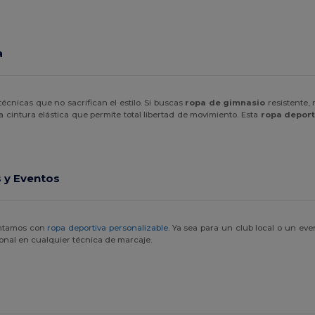
a
cnicas que no sacrifican el estilo. Si buscas
ropa de gimnasio
resistente,
 cintura elástica que permite total libertad de movimiento. Esta
ropa deport
 y Eventos
ontamos con
ropa deportiva personalizable
. Ya sea para un club local o un eve
onal en cualquier técnica de marcaje.