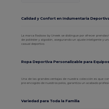
Kariban
(10)
Kariban Premium
(3)
Calidad y Confort en Indumentaria Deportiv
Kimood
(3)
Korntex
(2)
La marca Radsow by Uneek se distingue por ofrecer prendas té
Larkwood
(2)
de poliéster y algodón, asegurando un ajuste inteligente y una
casual deportivo.
Malfini
(4)
Malfini Premium
(1)
Ropa Deportiva Personalizable para Equipos
Mumbles
(1)
Mustaghata
(11)
Una de las grandes ventajas de nuestra colección es que c
pre-encogido de nuestros polos, garantiza un acabado profesi
Proact
(97)
Promodoro
(3)
Variedad para Toda la Familia
Quadra
(3)