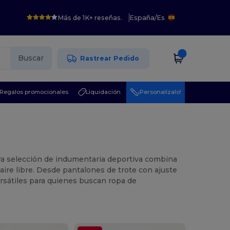
Más de 1K+ reseñas.
España
/
Es
Buscar
Rastrear Pedido
Regalos promocionales
Liquidación
¡Personalízalo!
ra selección de indumentaria deportiva combina
 aire libre. Desde pantalones de trote con ajuste
sátiles para quienes buscan ropa de