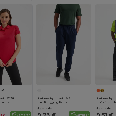
+1
eek UC126
Radsow by Uneek UX9
Radsow by U
l Poloshirt
The UX Jogging Pants
Hi Vis Short Sl
A partir de:
A partir de:
9,73 €
9,51 €
Comprar
Comprar
98 €