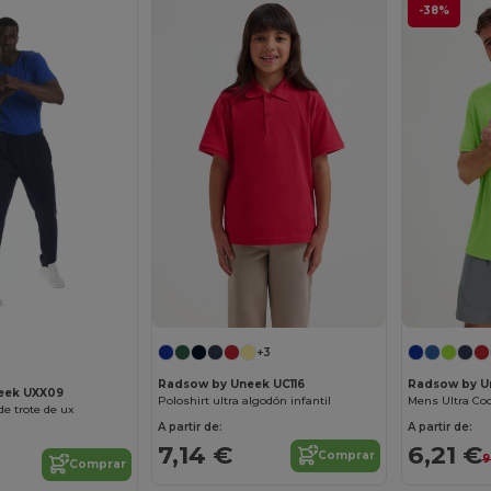
-38%
+3
Radsow by Uneek UC116
Radsow by U
eek UXX09
Poloshirt ultra algodón infantil
Mens Ultra Coo
de trote de ux
A partir de:
A partir de:
7,14 €
6,21 €
Comprar
9
Comprar