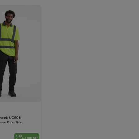
neek UC808
eeve Polo Shirt
Comprar