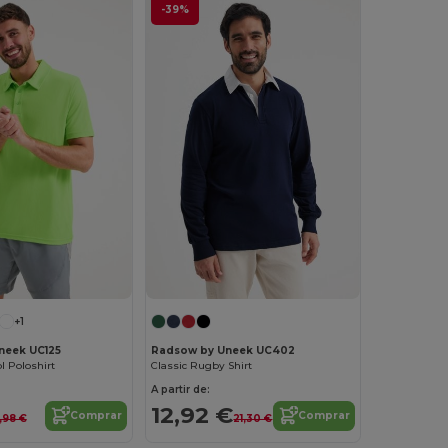
-39%
+1
neek UC125
Radsow by Uneek UC402
l Poloshirt
Classic Rugby Shirt
A partir de:
12,92 €
Comprar
Comprar
,98 €
21,30 €