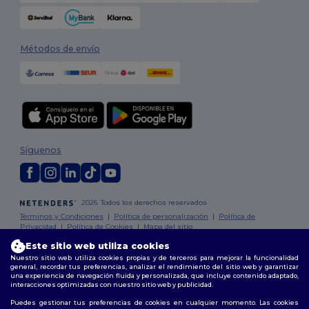
Métodos de envío
Síguenos
2026. Todos los derechos reservados
Términos y Condiciones
|
Política de personalización
|
Política de
Privacidad
|
Política de Cookies
|
Mapa del sitio
Este sitio web utiliza cookies
Madrid
|
Barcelona
|
Valencia
|
Seville
|
Zaragoza
|
Málaga
|
Murcia
|
Nuestro sitio web utiliza cookies propias y de terceros para mejorar la funcionalidad
general, recordar tus preferencias, analizar el rendimiento del sitio web y garantizar
Palma
|
Bilbao
|
Alicante
una experiencia de navegación fluida y personalizada, que incluye contenido adaptado,
interacciones optimizadas con nuestro sitio web y publicidad.
Puedes gestionar tus preferencias de cookies en cualquier momento. Las cookies