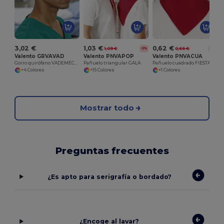
3,02 €
1,03 €
0,62 €
1,09 €
0,66 €
-5%
-6%
Valento GRVAVAD
Valento PNVAPOP
Valento PNVACUA
Gorro quirófano VADEMECUM
Pañuelo triangular GALA
Pañuelo cuadrado FIESTA
+4 Colores
+15 Colores
+1 Colores
Mostrar todo
Preguntas frecuentes
¿Es apto para serigrafía o bordado?
¿Encoge al lavar?