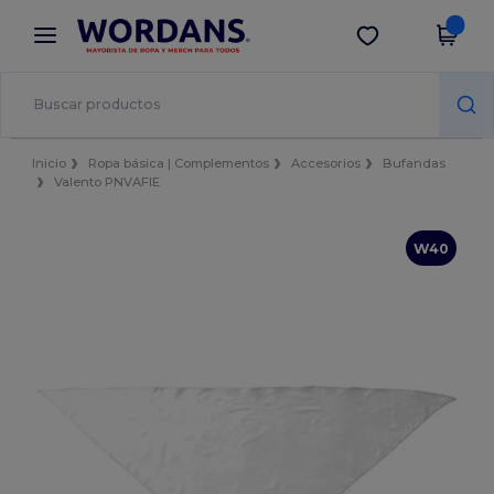
×
App de Wordans
Descargar app
¡Mejores precios en app!
Inicio
Ropa básica | Complementos
Accesorios
Bufandas
Valento PNVAFIE
W40