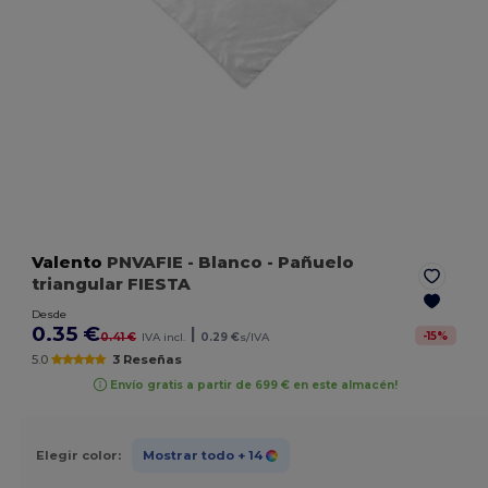
Valento
PNVAFIE
- Blanco
- Pañuelo
triangular FIESTA
Desde
0.35 €
|
-
15
%
0.41 €
IVA incl.
0.29 €
s/IVA
5.0
3 Reseñas
Envío gratis a partir de 699 € en este almacén!
Elegir color:
Mostrar todo
+ 14