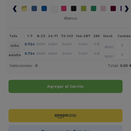
Blanco
1-7
8-23
24-71
72-143
144-287
288 +
Más
Talla
Stock
Cantida
+
0.72
0.69
0.66
0.44
0.40
0.35
€
€
€
€
€
€
niño
8000
+
0.72
0.69
0.66
0.44
0.40
0.35
€
€
€
€
€
€
adulto
8000
Selecciones:
0
Total:
0.00 
Agregar al Carrito
¡Personalízalo!