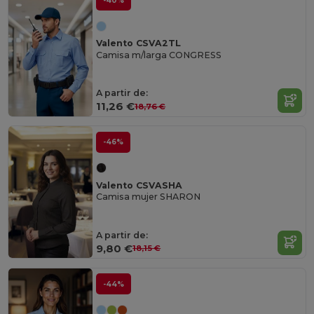
-40%
Valento CSVA2TL
Camisa m/larga CONGRESS
A partir de:
11,26 €
18,76 €
-46%
Valento CSVASHA
Camisa mujer SHARON
A partir de:
9,80 €
18,15 €
-44%