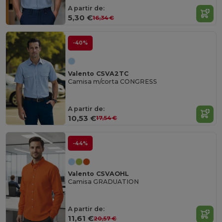
A partir de:
5,30 €
16,34 €
-40%
Valento CSVA2TC
Camisa m/corta CONGRESS
A partir de:
10,53 €
17,54 €
-44%
Valento CSVAOHL
Camisa GRADUATION
A partir de:
11,61 €
20,57 €