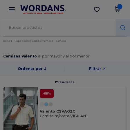
×
App de Wordans
Descargar app
¡Mejores precios en app!
Inicio
Ropa básica | Complementos
Camisas
Camisas Valento
al por mayor y al por menor
Ordenar por
Filtrar
✓
17 resultados.
-68%
Valento CSVAG2C
Camisa m/corta VIGILANT