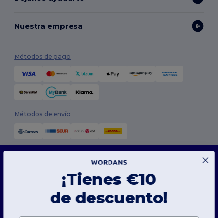
Nuestra empresa
Métodos de pago
Métodos de envío
Este sitio web utiliza cookies
Nuestro sitio web utiliza cookies propias y de terceros para mejorar la funcionalidad
general, recordar tus preferencias, analizar el rendimiento del sitio web y garantizar
¡Tienes €10
una experiencia de navegación fluida y personalizada, que incluye contenido adaptado,
interacciones optimizadas con nuestro sitio web y publicidad.
Síguenos
de descuento!
Puedes gestionar tus preferencias de cookies en cualquier momento. Las cookies
esenciales, que son necesarias para el funcionamiento del sitio web, no pueden ser
desactivadas ya que son imprescindibles para el correcto funcionamiento del sitio web.
Sin embargo, puedes elegir permitir o bloquear otros tipos de cookies, como las