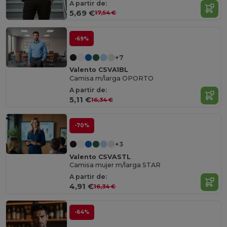
A partir de:
5,69 €
17,54 €
-69%
+7
Valento CSVA1BL
Camisa m/larga OPORTO
A partir de:
5,11 €
16,34 €
-70%
+3
Valento CSVASTL
Camisa mujer m/larga STAR
A partir de:
4,91 €
16,34 €
-64%