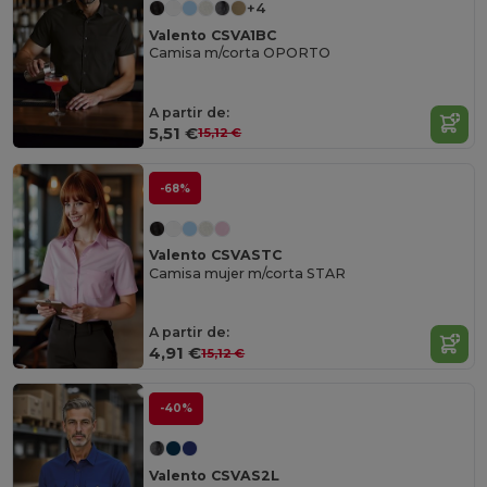
+4
Valento CSVA1BC
Camisa m/corta OPORTO
A partir de:
5,51 €
15,12 €
-68%
Valento CSVASTC
Camisa mujer m/corta STAR
A partir de:
4,91 €
15,12 €
-40%
Valento CSVAS2L