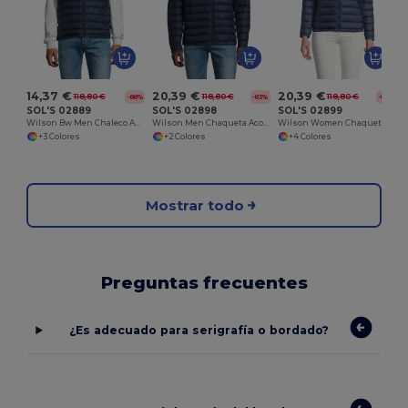
14,37 €
20,39 €
20,39 €
118,80 €
118,80 €
118,80 €
-88%
-83%
-83%
SOL'S 02889
SOL'S 02898
SOL'S 02899
Wilson Bw Men Chaleco Acolchado Ligero De Hombre
Wilson Men Chaqueta Acolchada Ligera De Hombre
Wilson Women Chaqueta Acolchada Ligera De Mujer
+3 Colores
+2 Colores
+4 Colores
Mostrar todo
Preguntas frecuentes
¿Es adecuado para serigrafía o bordado?