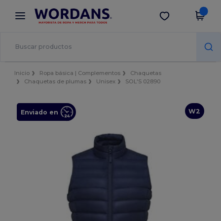
×
App de Wordans
Descargar app
¡Mejores precios en app!
Inicio
Ropa básica | Complementos
Chaquetas
Chaquetas de plumas
Unisex
SOL'S 02890
W2
Enviado en