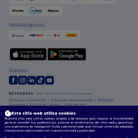
Métodos de envío
Síguenos
2026. Todos los derechos reservados
Términos y Condiciones
|
Política de personalización
|
Política de
Privacidad
|
Política de Cookies
|
Mapa del sitio
Este sitio web utiliza cookies
Madrid
|
Barcelona
|
Valencia
|
Seville
|
Zaragoza
|
Málaga
|
Murcia
|
Nuestro sitio web utiliza cookies propias y de terceros para mejorar la funcionalidad
general, recordar tus preferencias, analizar el rendimiento del sitio web y garantizar
Palma
|
Bilbao
|
Alicante
una experiencia de navegación fluida y personalizada, que incluye contenido adaptado,
interacciones optimizadas con nuestro sitio web y publicidad.