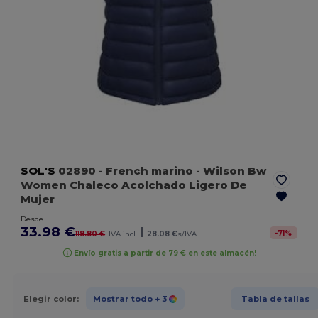
SOL'S
02890
- French marino
- Wilson Bw
Women Chaleco Acolchado Ligero De
Mujer
Desde
33.98 €
|
-
71
%
118.80 €
IVA incl.
28.08 €
s/IVA
Envío gratis a partir de 79 € en este almacén!
Elegir color:
Mostrar todo
+ 3
Tabla de tallas