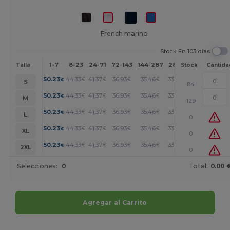
French marino
Stock En 103 días
1-7
8-23
24-71
72-143
144-287
288 +
Más
Talla
Stock
Cantida
+
50.23
44.33
41.37
36.93
35.46
33.98
€
€
€
€
€
€
S
84
+
50.23
44.33
41.37
36.93
35.46
33.98
€
€
€
€
€
€
M
129
+
50.23
44.33
41.37
36.93
35.46
33.98
€
€
€
€
€
€
L
0
+
50.23
44.33
41.37
36.93
35.46
33.98
€
€
€
€
€
€
XL
0
+
50.23
44.33
41.37
36.93
35.46
33.98
€
€
€
€
€
€
2XL
0
Selecciones:
0
Total:
0.00 
Agregar al Carrito
¡Personalízalo!