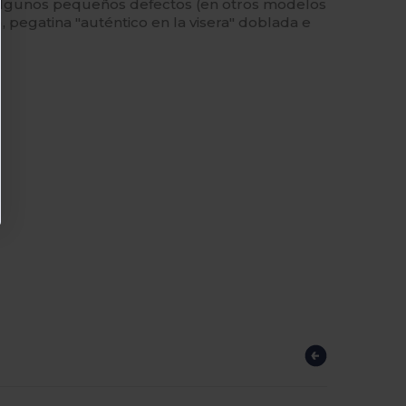
 algunos pequeños defectos (en otros modelos
pegatina "auténtico en la visera" doblada e