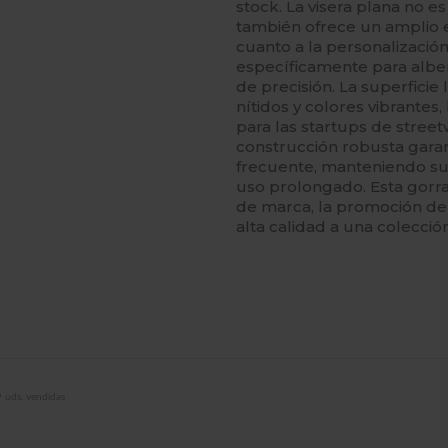
stock. La visera plana no es
también ofrece un amplio e
cuanto a la personalización
específicamente para albe
de precisión. La superficie 
nítidos y colores vibrantes,
para las startups de stree
construcción robusta garan
frecuente, manteniendo su
uso prolongado. Esta gorra
de marca, la promoción d
alta calidad a una colecció
 uds. vendidas