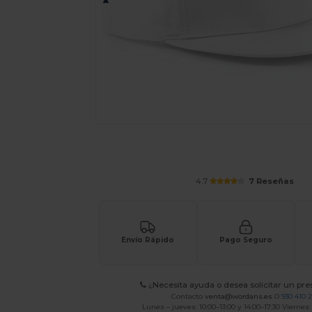
Solicita una cotización personalizada p
4.7
7 Reseñas
Envío Rápido
Pago Seguro
¿Necesita ayuda o desea solicitar un pr
Contacto
venta@wordans.es
O
930 410 
Lunes – jueves: 10:00–13:00 y 14:00–17:30 Viernes: