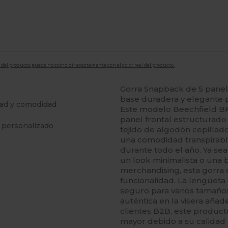
en del producto puede no coincidir exactamente con el color real del producto.
Gorra Snapback de 5 pane
base duradera y elegante pa
dad y comodidad
Este modelo Beechfield BF6
panel frontal estructurado
 personalizado
tejido de
algodón
cepillado
una comodidad transpirabl
durante todo el año. Ya se
un look minimalista o una 
merchandising, esta gorra
funcionalidad. La lengüeta
seguro para varios tamaño
auténtica en la visera añad
clientes B2B, este product
mayor debido a su calidad 