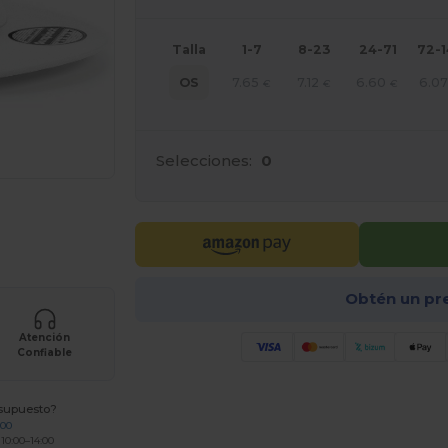
Talla
1-7
8-23
24-71
72-
7.65
7.12
6.60
6.0
OS
€
€
€
Selecciones:
0
ara tus productos
Obtén un pr
Atención
Confiable
esupuesto?
200
 10:00–14:00