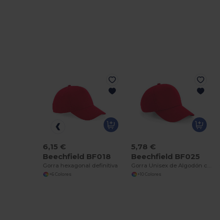
6,15 €
5,78 €
Beechfield BF018
Beechfield BF025
Gorra hexagonal definitiva
Gorra Unisex de Algodón con Protección Solar
+6 Colores
+10 Colores