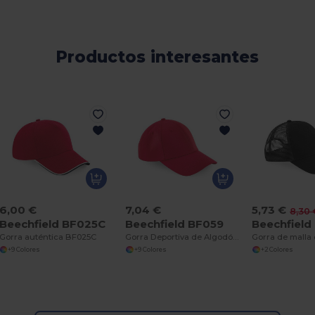
Productos interesantes
6,00 €
7,04 €
5,73 €
8,30 
Beechfield BF025C
Beechfield BF059
Beechfield
Gorra auténtica BF025C
Gorra Deportiva de Algodón para Climas Cálidos
+9 Colores
+9 Colores
+2 Colores