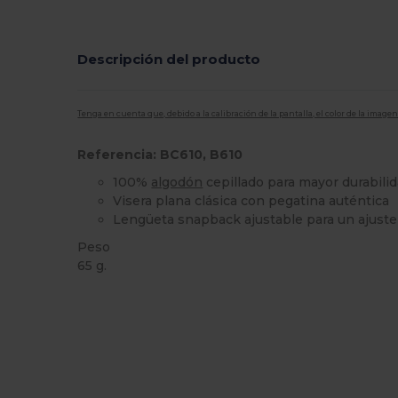
Descripción del producto
Tenga en cuenta que, debido a la calibración de la pantalla, el color de la imag
Referencia: BC610, B610
100%
algodón
cepillado para mayor durabili
Visera plana clásica con pegatina auténtica
Lengüeta snapback ajustable para un ajuste
Peso
65 g.
Alto stock