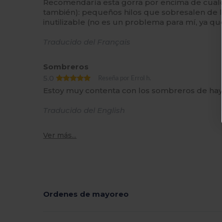
Recomendaría esta gorra por encima de cualq
también): pequeños hilos que sobresalen de la
inutilizable (no es un problema para mí, ya qu
Traducido del Français
Sombreros
5.0
Reseña por Errol h.
Estoy muy contenta con los sombreros de ha
Traducido del English
Ver más...
Ordenes de mayoreo