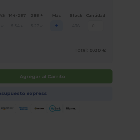
143
144-287
288 +
Más
Stock
Cantidad
+
7
5.54
5.27
438
€
€
€
Total:
0.00 €
Agregar al Carrito
esupuesto express