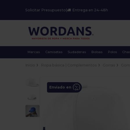
Solicitar Presupuesto
|
Entrega en 24-48h
Marcas
Camisetas
Sudaderas
Bolsas
Polos
Cha
Inicio
Ropa básica | Complementos
Gorras
Gorr
Enviado en