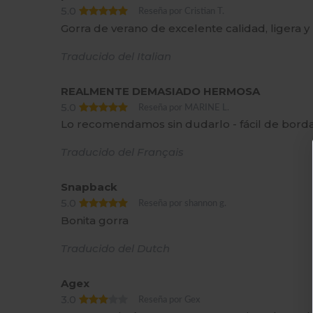
5.0
Reseña por Cristian T.
Gorra de verano de excelente calidad, ligera y
Traducido del Italian
REALMENTE DEMASIADO HERMOSA
5.0
Reseña por MARINE L.
Lo recomendamos sin dudarlo - fácil de bor
Traducido del Français
Snapback
5.0
Reseña por shannon g.
Bonita gorra
Traducido del Dutch
Agex
3.0
Reseña por Gex