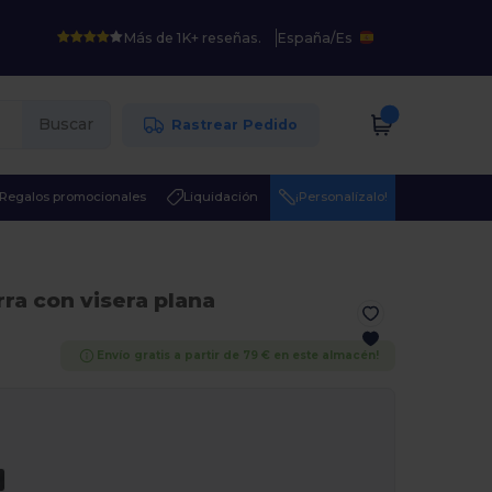
Más de 1K+ reseñas.
España
/
Es
Buscar
Rastrear Pedido
Regalos promocionales
Liquidación
¡Personalízalo!
rra con visera plana
Envío gratis a partir de 79 € en este almacén!