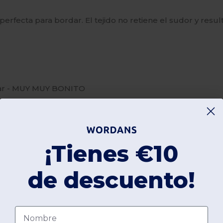
 perfecta para bordar. El tejido no retiene el sudor y res
dar - MUY MUY BONITO
¡Tienes €10
de descuento!
Nombre