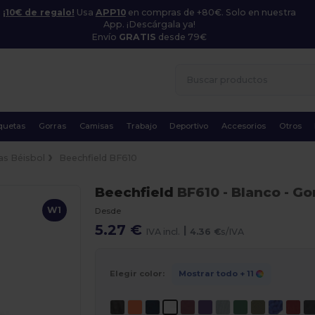
¡10€ de regalo!
Usa
APP10
en compras de +80€. Solo en nuestra
App. ¡Descárgala ya!
Envío
GRATIS
desde 79€
quetas
Gorras
Camisas
Trabajo
Deportivo
Accesorios
Otros
as Béisbol
Beechfield BF610
Beechfield
BF610
- Blanco
- Go
W1
Desde
5.27 €
|
IVA incl.
4.36 €
s/IVA
Elegir color:
Mostrar todo
+ 11