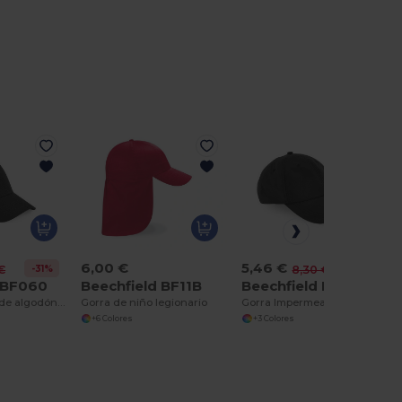
6,00 €
5,46 €
-31%
-34%
€
8,30 €
 BF060
Beechfield BF11B
Beechfield BF187
Gorra de malla de algodón orgánico
Gorra de niño legionario
Gorra Impermeable y Transpirable Beechfield
+6 Colores
+3 Colores