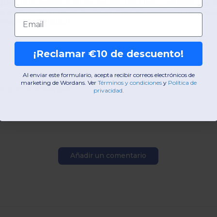
uier otra debido a su forma. Por otro lado, siempre hay
 costura, arrugas (debidas al almacenamiento, supongo), 
Email
e siempre la quito).
¡Reclamar €10 de descuento!
Al enviar este formulario, acepta recibir correos electrónicos de
marketing de Wordans. Ver
​
Términos y condiciones
​
y
Política de
ya que os encargué
privacidad
.
Añadir un comentario