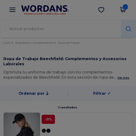
×
App de Wordans
Descargar app
¡Mejores precios en app!
Inicio
Ropa básica | Complementos
Ropa de Trabajo
Ropa de Trabajo Beechfield: Complementos y Accesorios
Laborales
Optimiza tu uniforme de trabajo con los complementos
especializados de Beechfield. En esta sección de ropa de…
Ver más
Ordenar por
Filtrar
✓
3 resultados.
-31%