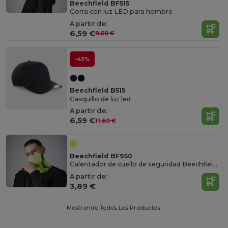
Beechfield BF515
Gorra con luz LED para hombre
A partir de:
6,59 €
9,50 €
-43%
Beechfield B515
Casquillo de luz led
A partir de:
6,59 €
11,60 €
Beechfield BF950
Calentador de cuello de seguridad Beechfield Enhanced-Viz
A partir de:
3,89 €
Mostrando Todos Los Productos.