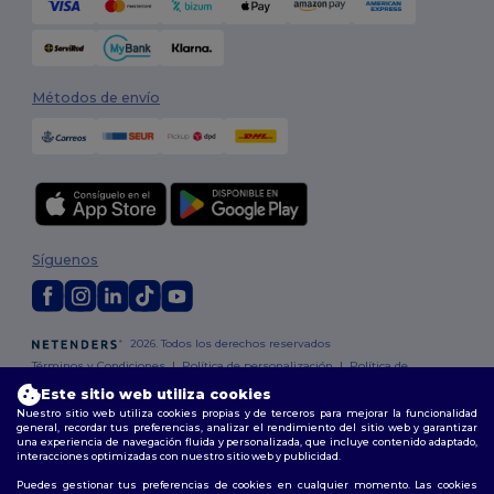
Métodos de envío
Síguenos
2026. Todos los derechos reservados
Términos y Condiciones
|
Política de personalización
|
Política de
Privacidad
|
Política de Cookies
|
Mapa del sitio
Este sitio web utiliza cookies
Nuestro sitio web utiliza cookies propias y de terceros para mejorar la funcionalidad
general, recordar tus preferencias, analizar el rendimiento del sitio web y garantizar
Madrid
|
Barcelona
|
Valencia
|
Seville
|
Zaragoza
|
Málaga
|
Murcia
|
una experiencia de navegación fluida y personalizada, que incluye contenido adaptado,
Palma
|
Bilbao
|
Alicante
interacciones optimizadas con nuestro sitio web y publicidad.
Puedes gestionar tus preferencias de cookies en cualquier momento. Las cookies