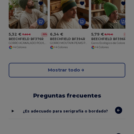
5,32 €
6,34 €
5,79 €
7,60 €
8,70 €
-30%
-33%
BEECHFIELD BF376R
BEECHFIELD BF394R
BEECHFIELD BF396R
GORRO ACANALADO POLYLANA
GORRO MOUTAIN PEAKS PULL ON
Gorro Ecológico de Colores Vibrantes
+4 Colores
+4 Colores
+4 Colores
Mostrar todo
Preguntas frecuentes
¿Es adecuado para serigrafía o bordado?