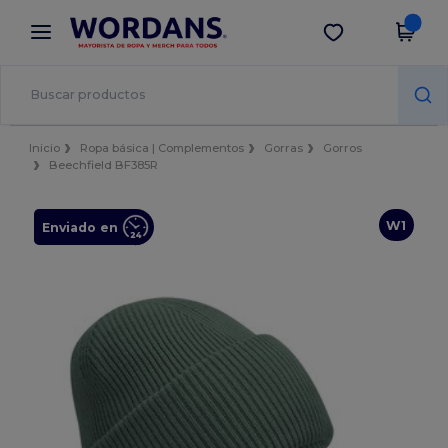
×
App de Wordans
Descargar app
¡Mejores precios en app!
Inicio
Ropa básica | Complementos
Gorras
Gorros
Beechfield BF385R
W1
Enviado en