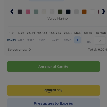
Verde Marino
1-7
8-23
24-71
72-143
144-287
288 +
Más
Stock
Cantida
+
10.03
9.35
8.65
7.96
7.26
6.92
€
€
€
€
€
€
116
Selecciones:
0
Total:
0.00 
Agregar al Carrito
¡Personalízalo!
Presupuesto Exprés