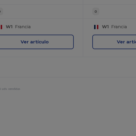
0
0
W1
Francia
W1
Francia
Ver artículo
Ver artí
 uds. vendidas