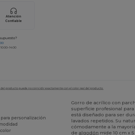
Atención
Confiable
esupuesto?
200
 10:00–14:00
en del producto puede no coincidir exactamente con el color real del producto.
Gorro de acrílico con par
superficie profesional para
está diseñado para ser dur
para personalización
lavados repetidos. Su natu
omodidad
cómodamente a la mayoría 
color
de
algodón
mide 10 cm x 5 