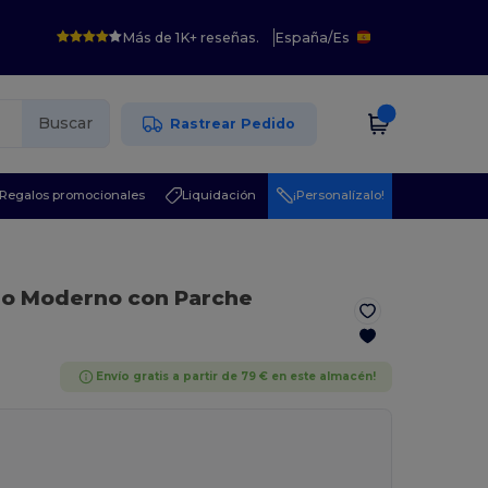
Más de 1K+ reseñas.
España
/
Es
Buscar
Rastrear Pedido
Regalos promocionales
Liquidación
¡Personalízalo!
ro Moderno con Parche
Envío gratis a partir de 79 € en este almacén!