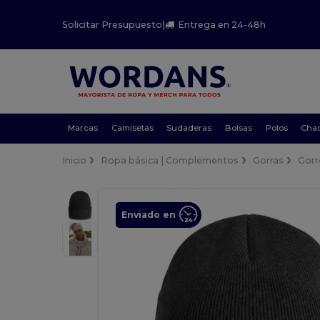
Solicitar Presupuesto
|
Entrega en 24-48h
Marcas
Camisetas
Sudaderas
Bolsas
Polos
Cha
Inicio
Ropa básica | Complementos
Gorras
Gorr
Enviado en