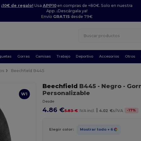
¡10€ de regalo!
Usa
APP10
en compras de +80€. Solo en nuestra
App. ¡Descárgala ya!
Envío
GRATIS
desde 79€
quetas
Gorras
Camisas
Trabajo
Deportivo
Accesorios
Otros
os
Beechfield B445
Beechfield
B445
- Negro
- Gor
Personalizable
W1
Desde
4.86 €
|
-
17
%
5.83 €
IVA incl.
4.02 €
s/IVA
Elegir color:
Mostrar todo
+ 6