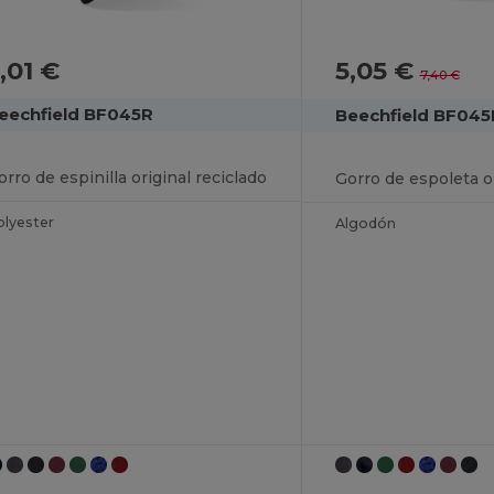
,01 €
5,05 €
7,40 €
eechfield BF045R
Beechfield BF045
orro de espinilla original reciclado
olyester
Algodón