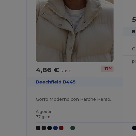
5
B
G
p
4,86 €
-17%
5,83 €
Beechfield B445
Gorro Moderno con Parche Personalizable
Algodón
77 gsm