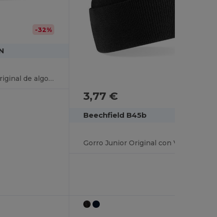
-32%
N
Gorro de espoleta original de algodón orgánico
3,77 €
Beechfield B45b
Gorro Junior Original con Vuelta