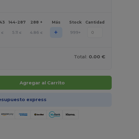
143
144-287
288 +
Más
Stock
Cantidad
+
5.11
4.86
999+
€
€
€
Total:
0.00 €
Agregar al Carrito
esupuesto express