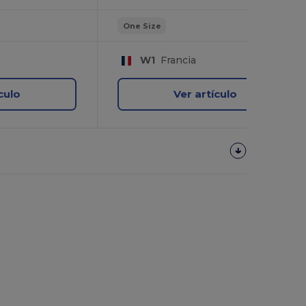
One Size
W1
Francia
culo
Ver artículo