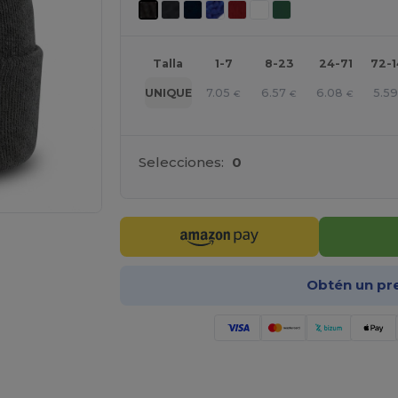
Talla
1-7
8-23
24-71
72-
7.05
6.57
6.08
5.59
UNIQUE
€
€
€
Selecciones:
0
Obtén un pr
ara tus productos