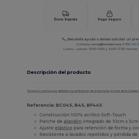
Envío Rápido
Pago Seguro
¿Necesita ayuda o desea solicitar un pr
Contacto
venta@wordans.es
O
930 410 
Lunes – jueves: 10:00–13:00 y 14:00–17:30 Viernes:
Descripción del producto
Tenga en cuenta que, debido a la calibración de la pantalla, el color de la imag
Referencia: BC045, B45, BF445
Construcción 100% acrílico Soft-Touch
Parche de
algodón
integrado de 10cm x 5cm 
Ajuste
elástico
para retención de forma y c
Resistente a lavados repetidos y pérdida de 