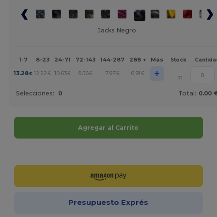
Jacks Negro
1-7
8-23
24-71
72-143
144-287
288 +
Más
Stock
Cantida
+
13.28
12.22
10.63
9.56
7.97
6.91
€
€
€
€
€
€
71
Selecciones:
0
Total:
0.00 
Agregar al Carrito
¡Personalízalo!
Presupuesto Exprés