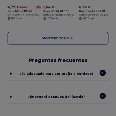
4,77 €
5,64 €
6,34 €
7,00 €
-32%
Beechfield BF315
Beechfield BF366
Beechfield BF368
Gorro softshell de tecnología deportiva
gorro de algodón Hemsedal
Gorro desestructurado de algodón hemsedal
+1 Colores
+5 Colores
+4 Colores
Mostrar todo
Preguntas frecuentes
¿Es adecuado para serigrafía o bordado?
¿Encogerá después del lavado?