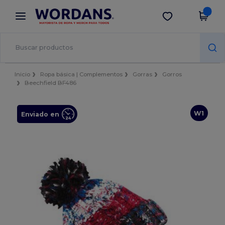
×
App de Wordans
Descargar app
¡Mejores precios en app!
Inicio
Ropa básica | Complementos
Gorras
Gorros
Beechfield BF486
W1
Enviado en