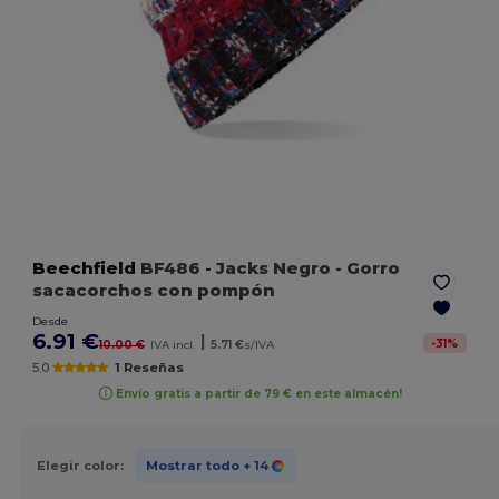
Beechfield
BF486
- Jacks Negro
- Gorro
sacacorchos con pompón
Desde
6.91 €
|
-
31
%
10.00 €
IVA incl.
5.71 €
s/IVA
5.0
1 Reseñas
Envío gratis a partir de 79 € en este almacén!
Elegir color:
Mostrar todo
+ 14