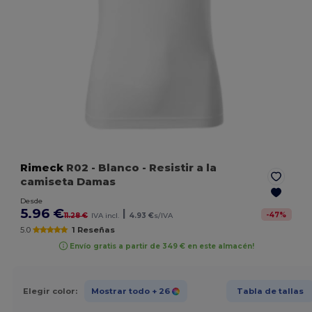
Rimeck
R02
- Blanco
- Resistir a la
camiseta Damas
Desde
5.96 €
|
-
47
%
11.28 €
IVA incl.
4.93 €
s/IVA
5.0
1 Reseñas
Envío gratis a partir de 349 € en este almacén!
Elegir color:
Mostrar todo
+ 26
Tabla de tallas