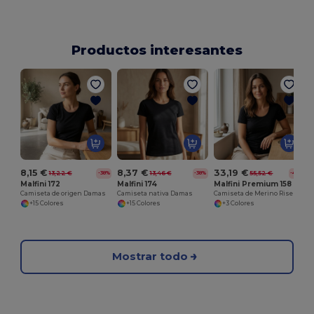
Productos interesantes
8,15 €
8,37 €
33,19 €
13,22 €
13,46 €
55,52 €
-38%
-38%
-40%
Malfini 172
Malfini 174
Malfini Premium 158
Camiseta de origen Damas
Camiseta nativa Damas
Camiseta de Merino Rise Damas
+15 Colores
+15 Colores
+3 Colores
Mostrar todo