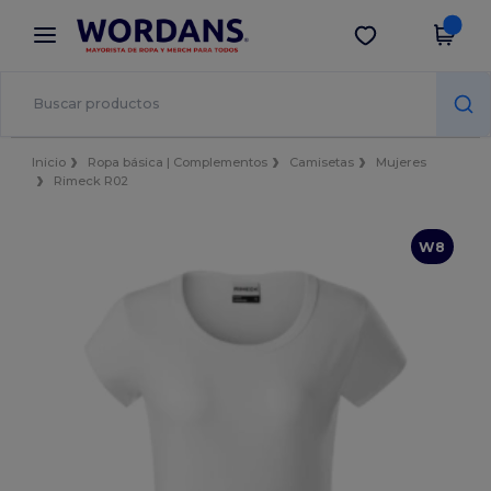
×
App de Wordans
Descargar app
¡Mejores precios en app!
Inicio
Ropa básica | Complementos
Camisetas
Mujeres
Rimeck R02
W8