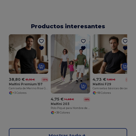
Productos interesantes
C
38,80 €
4,73 €
61,30 €
7,80 €
-37%
-39%
Malfini Premium 157
Malfini F29
Camiseta de Merino Rise Gents
Camisetas básicas de camiseta gratis
+3 Colores
+18 Colores
4,75 €
14,68 €
-68%
Malfini 203
Polo Piqué para Hombre de Alta Calidad y Confort
+38 Colores
Mostrar todo