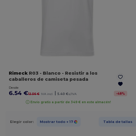
Rimeck
R03
- Blanco
- Resistir a los
caballeros de camiseta pesada
Desde
6.54 €
|
-
48
%
12.56 €
IVA incl.
5.40 €
s/IVA
Envío gratis a partir de 349 € en este almacén!
Elegir color:
Mostrar todo
+ 17
Tabla de tallas