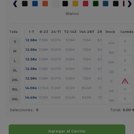
Blanco
1-7
8-23
24-71
72-143
144-287
288 +
Más
Talla
Stock
Cantida
+
12.58
11.58
10.07
9.06
7.55
6.54
€
€
€
€
€
€
S
414
+
12.58
11.58
10.07
9.06
7.55
6.54
€
€
€
€
€
€
M
901
+
12.58
11.58
10.07
9.06
7.55
6.54
€
€
€
€
€
€
L
614
+
12.58
11.58
10.07
9.06
7.55
6.54
€
€
€
€
€
€
XL
133
+
12.58
11.58
10.07
9.06
7.55
6.54
€
€
€
€
€
€
2XL
0
+
14.06
12.94
11.26
10.12
8.44
7.31
€
€
€
€
€
€
3XL
46
+
14.49
13.33
11.60
10.43
8.69
7.54
€
€
€
€
€
€
4XL
199
Selecciones:
0
Total:
0.00 
Agregar al Carrito