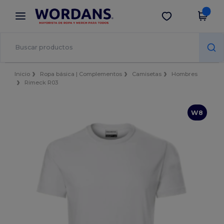
×
App de Wordans
Descargar app
¡Mejores precios en app!
Inicio
Ropa básica | Complementos
Camisetas
Hombres
Rimeck R03
W8