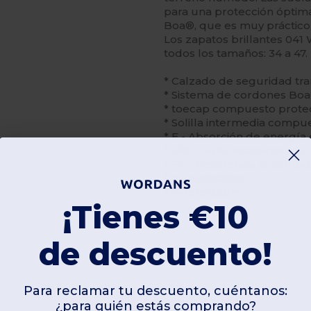
para una protección óptim
Boa®, que es muy práctico,
Los zapatos brillantes 041
todos los tamaños: 34 a 47.
* Calzado de seguridad tra
* Sistema de cordones Bo
* toecap compuesto prote
* Solilla intermedia compu
* E - Absorción de energía 
* SRC - Sole resistente a 
* Fo - Resistencia al combu
* A - Antistático
* indetectable
¡Tienes €10
de descuento!
Para reclamar tu descuento, cuéntanos:
¿para quién estás comprando?