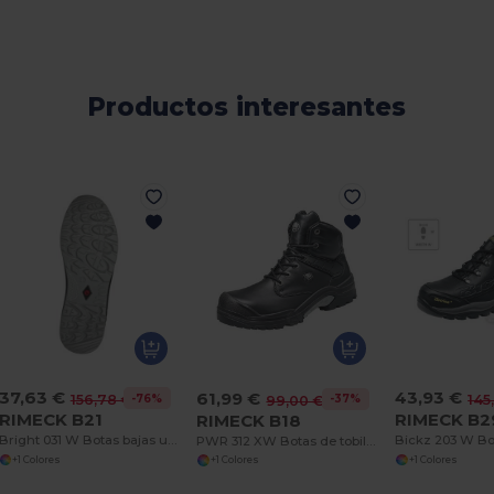
Productos interesantes
37,63 €
43,93 €
61,99 €
-76%
-37%
156,78 €
145
99,00 €
RIMECK B21
RIMECK B2
RIMECK B18
Bright 031 W Botas bajas unisex
PWR 312 XW Botas de tobillo unisex
+1 Colores
+1 Colores
+1 Colores