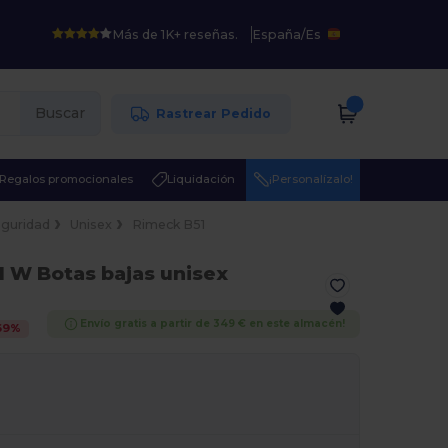
Más de 1K+ reseñas.
España
/
Es
Buscar
Rastrear Pedido
Regalos promocionales
Liquidación
¡Personalízalo!
eguridad
Unisex
Rimeck B51
1 W Botas bajas unisex
Envío gratis a partir de 349 € en este almacén!
69
%