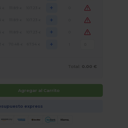
+
6
111.89
107.23
0
€
€
€
+
6
111.89
107.23
0
€
€
€
+
6
111.89
107.23
0
€
€
€
+
2
70.48
67.54
1
€
€
€
Total:
0.00 €
Agregar al Carrito
esupuesto express