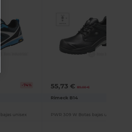
55,73 €
-74%
-37%
89,00 €
Rimeck B14
bajas unisex
PWR 309 W Botas bajas unisex