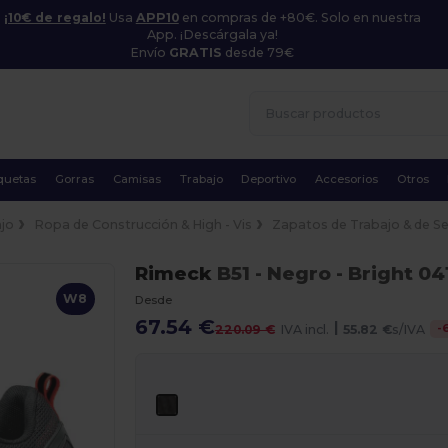
¡10€ de regalo!
Usa
APP10
en compras de +80€. Solo en nuestra
App. ¡Descárgala ya!
Envío
GRATIS
desde 79€
quetas
Gorras
Camisas
Trabajo
Deportivo
Accesorios
Otros
jo
Ropa de Construcción & High - Vis
Zapatos de Trabajo & de S
Rimeck
B51
- Negro
- Bright 04
W8
Desde
67.54 €
|
-
220.09 €
IVA incl.
55.82 €
s/IVA