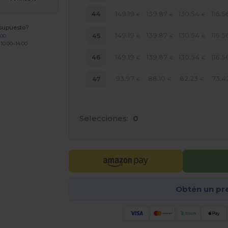
149.19
139.87
130.54
116.5
44
€
€
€
esupuesto?
149.19
139.87
130.54
116.5
45
200
€
€
€
 10:00–14:00
149.19
139.87
130.54
116.5
46
€
€
€
93.97
88.10
82.23
73.4
47
€
€
€
Selecciones:
0
Obtén un pr