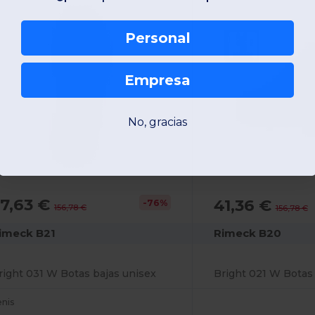
Personal
Empresa
No, gracias
7,63 €
41,36 €
-76%
156,78 €
156,78 €
imeck B21
Rimeck B20
right 031 W Botas bajas unisex
Bright 021 W Botas 
enis