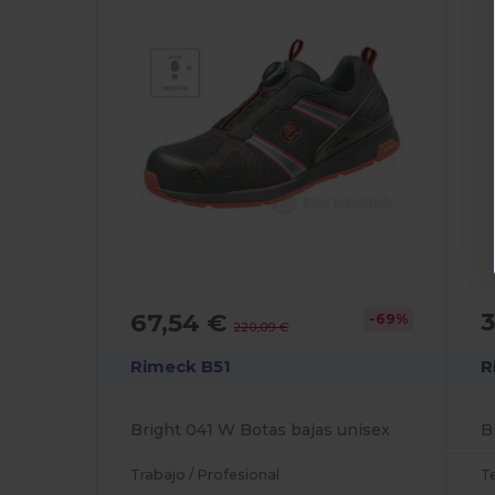
3
67,54 €
-69%
220,09 €
R
Rimeck B51
B
Bright 041 W Botas bajas unisex
T
Trabajo / Profesional