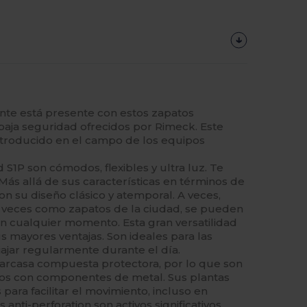
mente está presente con estos zapatos
baja seguridad ofrecidos por Rimeck. Este
introducido en el campo de los equipos
S1P son cómodos, flexibles y ultra luz. Te
 Más allá de sus características en términos de
on su diseño clásico y atemporal. A veces,
a veces como zapatos de la ciudad, se pueden
en cualquier momento. Esta gran versatilidad
 mayores ventajas. Son ideales para las
ajar regularmente durante el día.
arcasa compuesta protectora, por lo que son
os con componentes de metal. Sus plantas
para facilitar el movimiento, incluso en
anti-perforation son activos significativos