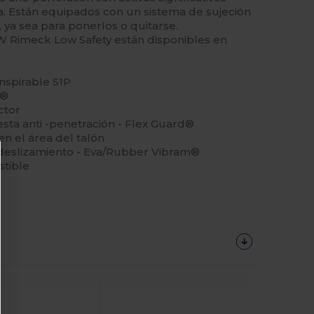
a. Están equipados con un sistema de sujeción
 ya sea para ponerlos o quitarse.
 W Rimeck Low Safety están disponibles en
nspirable S1P
a®
ctor
esta anti -penetración - Flex Guard®
en el área del talón
la deslizamiento - Eva/Rubber Vibram®
stible