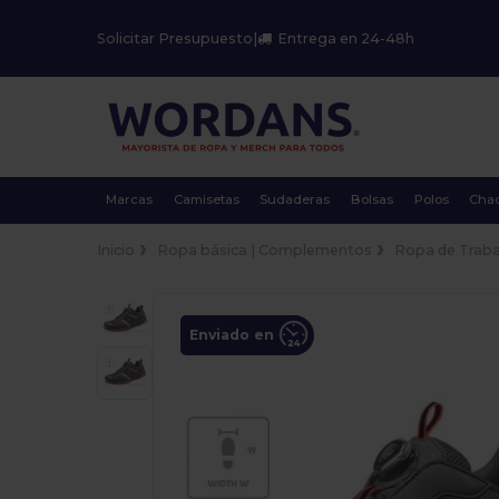
Solicitar Presupuesto
|
Entrega en 24-48h
Marcas
Camisetas
Sudaderas
Bolsas
Polos
Cha
Inicio
Ropa básica | Complementos
Ropa de Traba
Enviado en