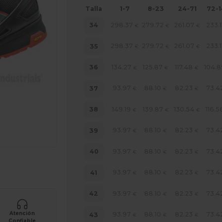
Talla
1-7
8-23
24-71
72-
298.37
279.72
261.07
233.1
34
€
€
€
298.37
279.72
261.07
233.1
35
€
€
€
134.27
125.87
117.48
104.
36
€
€
€
93.97
88.10
82.23
73.4
37
€
€
€
149.19
139.87
130.54
116.5
38
€
€
€
93.97
88.10
82.23
73.4
39
€
€
€
93.97
88.10
82.23
73.4
40
€
€
€
ara tus productos
93.97
88.10
82.23
73.4
41
€
€
€
93.97
88.10
82.23
73.4
42
€
€
€
Atención
93.97
88.10
82.23
73.4
43
€
€
€
Confiable