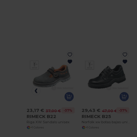
23,17 €
29,43 €
-37%
-37%
37,00 €
47,00 €
RIMECK B22
RIMECK B25
Riga XW Sandals unisex
Norfolk xw botas bajas unisex
+1 Colores
+1 Colores