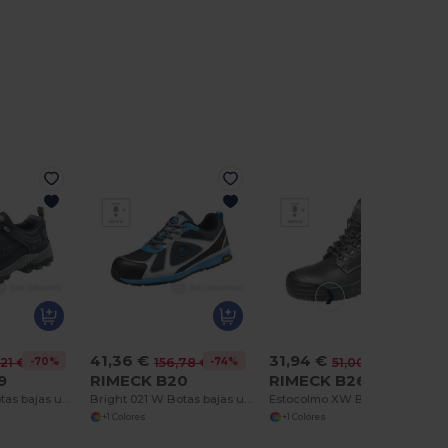
41,36 €
31,94 €
-70%
-74%
-37%
,21 €
156,78 €
51,00 €
9
RIMECK B20
RIMECK B26
Bickz 203 W Botas bajas unisex
Bright 021 W Botas bajas unisex
Estocolmo XW Botas de tobillo unisex
+1 Colores
+1 Colores