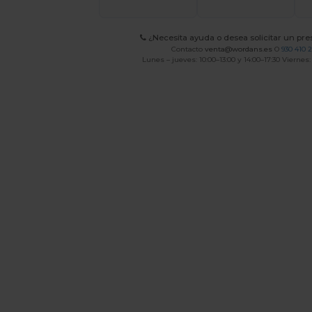
¿Necesita ayuda o desea solicitar un pr
Contacto
venta@wordans.es
O
930 410 
Lunes – jueves: 10:00–13:00 y 14:00–17:30 Viernes: