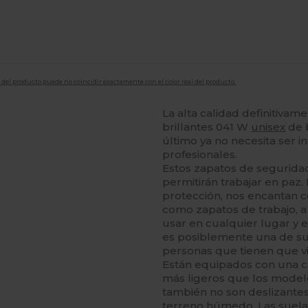
en del producto puede no coincidir exactamente con el color real del producto.
La alta calidad definitiva
brillantes 041 W
unisex
de 
último ya no necesita ser 
profesionales.
Estos zapatos de seguridad 
permitirán trabajar en paz.
protección, nos encantan c
como zapatos de trabajo, 
usar en cualquier lugar y 
es posiblemente una de sus
personas que tienen que vi
Están equipados con una c
más ligeros que los model
también no son deslizantes 
terreno húmedo. Las suelas 