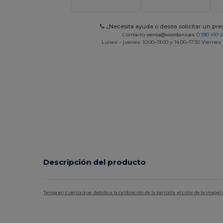
¿Necesita ayuda o desea solicitar un pr
Contacto
venta@wordans.es
O
930 410 
Lunes – jueves: 10:00–13:00 y 14:00–17:30 Viernes:
Descripción del producto
Tenga en cuenta que, debido a la calibración de la pantalla, el color de la imag
Alto stock
Personalizable