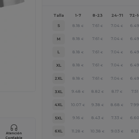
Talla
1-7
8-23
24-71
72-
8.18
7.61
7.04
6.4
S
€
€
€
8.18
7.61
7.04
6.4
M
€
€
€
8.18
7.61
7.04
6.4
L
€
€
€
8.18
7.61
7.04
6.4
XL
€
€
€
8.18
7.61
7.04
6.4
2XL
€
€
€
9.48
8.82
8.17
7.51
3XL
€
€
€
ara tus productos
10.07
9.38
8.68
7.99
4XL
€
€
€
9.16
8.43
7.33
6.6
5XL
€
€
€
11.28
10.38
9.03
8.12
6XL
€
€
€
Atención
Confiable