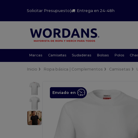
Solicitar Presupuesto
|
Entrega en 24-48h
Marcas
Camisetas
Sudaderas
Bolsas
Polos
Cha
Inicio
Ropa básica | Complementos
Camisetas
Enviado en