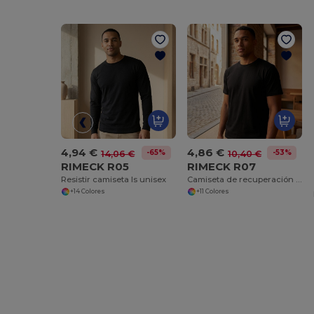
4,94 €
4,86 €
-65%
-53%
14,06 €
10,40 €
RIMECK R05
RIMECK R07
Resistir camiseta ls unisex
Camiseta de recuperación unisex
+14 Colores
+11 Colores