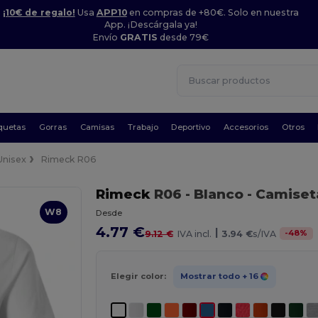
¡10€ de regalo!
Usa
APP10
en compras de +80€. Solo en nuestra
App. ¡Descárgala ya!
Envío
GRATIS
desde 79€
quetas
Gorras
Camisas
Trabajo
Deportivo
Accesorios
Otros
Unisex
Rimeck R06
Rimeck
R06
- Blanco
- Camiset
W8
Desde
4.77 €
|
-
48
%
9.12 €
IVA incl.
3.94 €
s/IVA
Elegir color:
Mostrar todo
+ 16