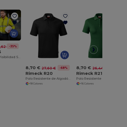
-35%
,62 €
3
Chaqueta Alta Visibilidad Softshell Profesional
8,70 €
8,70 €
-68%
-67%
27,60 €
26,44 €
Rimeck R20
Rimeck R21
Polo Resistente de Algodón Preshrunk
Polo Resistente de Algodón Preshrunk
+18 Colores
+16 Colores