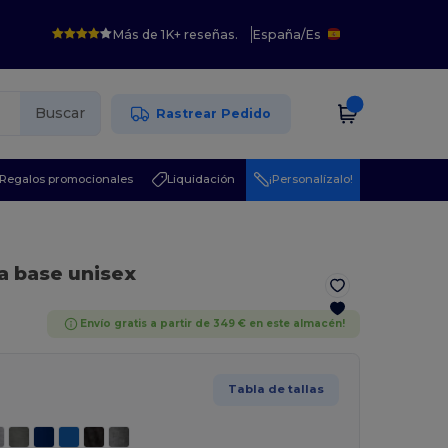
Más de 1K+ reseñas.
España
/
Es
Buscar
Rastrear Pedido
Regalos promocionales
Liquidación
¡Personalízalo!
a base unisex
Envío gratis a partir de 349 € en este almacén!
Tabla de tallas