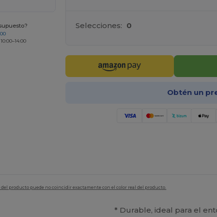
Selecciones:
0
esupuesto?
200
 10:00–14:00
Obtén un pr
en del producto puede no coincidir exactamente con el color real del producto.
* Durable, ideal para el en