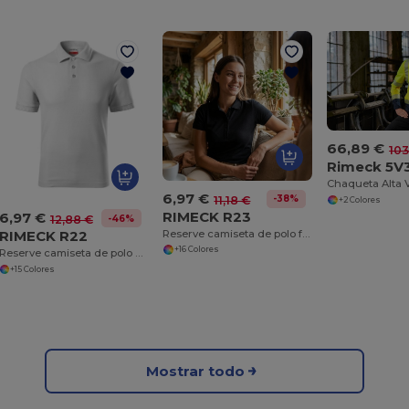
66,89 €
103
Rimeck 5V
6,97 €
-38%
11,18 €
+2 Colores
RIMECK R23
6,97 €
-46%
12,88 €
Reserve camiseta de polo femenina
RIMECK R22
+16 Colores
Reserve camiseta de polo para hombres
+15 Colores
Mostrar todo