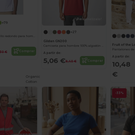
¡Personalízalo!
+79
+27
Camiseta de cuello redondo para hombre 155
Gildan GN200
Fruit of the
Camiseta para hombre 100% algodón Ultra-T
Pantalones de
Comprar
30 €
A partir de:
A partir de:
5,06 €
Comprar
9,40 €
10,48
€
Organic
Cotton
-33%