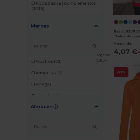
Ropa básica | Complementos
(3538)
Marcas
Result R200EV
Chaleco de segu
A partir de:
4,07 €
4
Organic
Cotton
Albatros
(22)
-53%
Armor Lux
(2)
ATF
(13)
Atlantis
(21)
Almacén
Atlantis Headwear
(18)
AWDis
(35)
AWDis Just Hoods
(10)