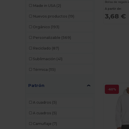
Build Your Brand
(53)
Made in USA
(2)
A partir de:
Carhartt
(3)
3,68 €
Nuevos productos
(19)
Caterpillar
(1)
Orgánico
(193)
CG International
(3)
Personalizable
(569)
Cherokee
(1)
Reciclado
(87)
Craghoppers
(3)
Sublimación
(41)
Crocs
(1)
Térmica
(115)
Dickies Medical
(2)
Patrón
Digital Transfer
(2)
-60%
Ecologie
(5)
A cuadros
(5)
Egotier
(280)
A cuadros
(5)
Elevate
(2)
Camuflaje
(7)
Elevate Essentials
(1)