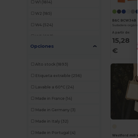
W1
(1814)
AWDis So Denim
(1)
W2
(185)
B&C
(58)
B&C BCW34B
W4
(524)
B&C Pro
(2)
Sudadera orgáni
A partir de:
W5
(683)
Bag Base
(151)
15,28
Opciones
W8
(194)
Bagbase
(42)
€
W19
(25)
Barents
(4)
Alto stock
(1893)
W21
(52)
Bata Industrials
(12)
Etiqueta extraíble
(256)
W22
(10)
Beechfield
(66)
Lavable a 60°C
(24)
W32
(17)
Bella+Canvas
(20)
Made in France
(14)
W40
(373)
Black&Match
(14)
Made in Germany
(3)
W45
(142)
Brook Taverner
(6)
Made in Italy
(32)
W53
(258)
Buff
(3)
Made in Portugal
(4)
Westford mill