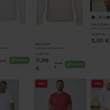
SOL'S 02995
¡Personalízalo!
¡Personalízalo!
Sprint Camise
A partir de:
3,00 €
B&C ID203
e recto
Sudadera con capucha
A partir de:
11,98
Comprar
5,10 €
22,00
Comprar
€
€
-46%
-46%