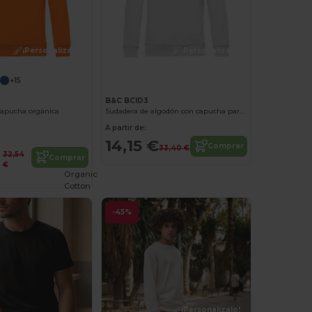
¡Personalízalo!
¡Personalízalo!
+15
B&C BCID3
capucha orgánica
Sudadera de algodón con capucha para hombre y mujer
A partir de:
14,15 €
Comprar
33,40 €
32,54
Comprar
€
Organic
Cotton
-45%
¡Personalízalo!