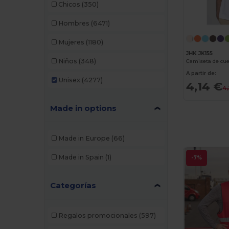
Chicos
(350)
Hombres
(6471)
Mujeres
(1180)
JHK JK155
Niños
(348)
A partir de:
Unisex
(4277)
4,14 €
4,
Made in options
Made in Europe
(66)
Made in Spain
(1)
-7%
Categorías
Regalos promocionales
(597)