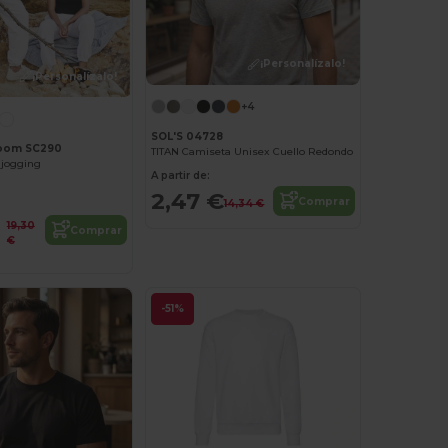
¡Personalízalo!
¡Personalízalo!
+4
SOL'S 04728
 Loom SC290
TITAN Camiseta Unisex Cuello Redondo
 jogging
A partir de:
2,47 €
Comprar
14,34 €
19,30
Comprar
€
-51%