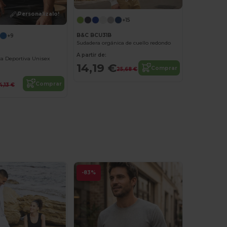
¡Personalízalo!
+15
B&C BCU31B
+9
Sudadera orgánica de cuello redondo
A partir de:
ta Deportiva Unisex
14,19 €
Comprar
25,68 €
Comprar
4,13 €
-83%