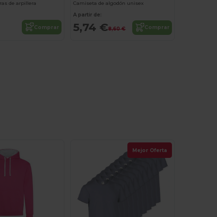
as de arpillera
Camiseta de algodón unisex
A partir de:
5,74 €
Comprar
Comprar
8,60 €
Mejor Oferta