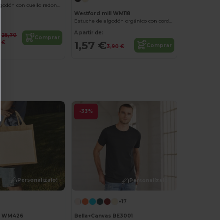
Sudadera de algodón con cuello redondo
Westford mill WM118
Estuche de algodón orgánico con cordón
A partir de:
25,70
Comprar
1,57 €
€
Comprar
3,90 €
-33%
¡Personalízalo!
¡Personalízalo!
+17
ll WM426
Bella+Canvas BE3001