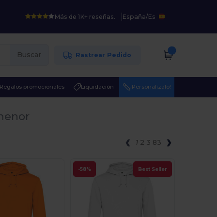
Más de 1K+ reseñas.
España
/
Es
Buscar
Rastrear Pedido
Regalos promocionales
Liquidación
¡Personalízalo!
 menor
1
2
3
83
-58%
Best Seller