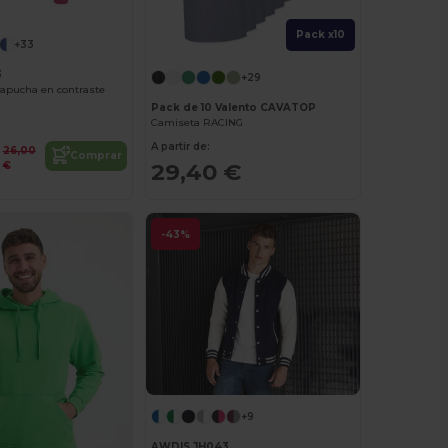
Pack x10
+33
3
+29
capucha en contraste
Pack de 10 Valento CAVATOP
Camiseta RACING
A partir de:
26,00
Comprar
29,40 €
€
-43%
+9
AWDIS JH043