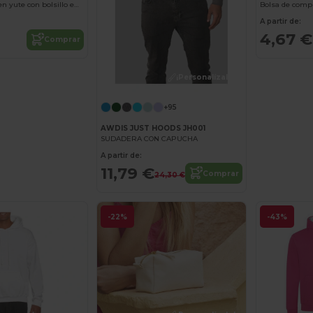
Bolsa de compr
Bolsa de regalo en yute con bolsillo en algodón
A partir de:
4,67 €
Comprar
¡Personalízalo!
+95
AWDIS JUST HOODS JH001
SUDADERA CON CAPUCHA
A partir de:
11,79 €
Comprar
24,30 €
-22%
-43%