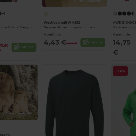
¡Personalízalo!
+1
AWDIS JH00
Westford mill WM552
Sudadera Unisex con Bolsillo Canguro y Capucha
Sudadera con 
Neceser de maquillaje multiusos
A partir de:
A partir de:
14,75
4,43 €
Comprar
5,66 €
33,80
Comprar
€
€
-24%
¡Personalízalo!
 WM415