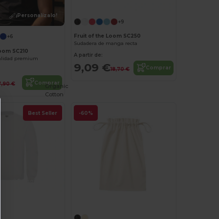
¡Personalízalo!
¡Personalízalo!
+9
Fruit of the Loom SC250
+6
Sudadera de manga recta
Loom SC210
A partir de:
alidad premium
9,09 €
Comprar
18,70 €
Comprar
7,90 €
Organic
Cotton
Best Seller
-60%
¡Personalízalo!
¡Personalízalo!