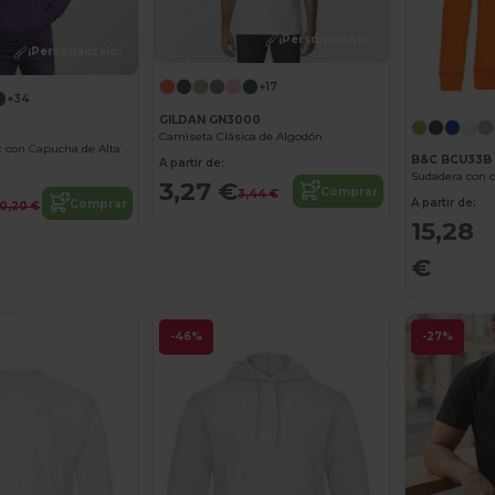
¡Personalízalo!
¡Personalízalo!
+17
+34
GILDAN GN3000
Camiseta Clásica de Algodón
Sudadera Unisex con Capucha de Alta Calidad Gildan
B&C BCU33B
A partir de:
Sudadera con 
3,27 €
Comprar
3,44 €
A partir de:
Comprar
0,20 €
15,28
€
-46%
-27%