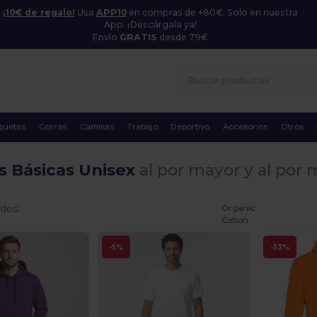
¡10€ de regalo!
Usa
APP10
en compras de +80€. Solo en nuestra
App. ¡Descárgala ya!
Envío
GRATIS
desde 79€
quetas
Gorras
Camisas
Trabajo
Deportivo
Accesorios
Otros
s Básicas Unisex
al por mayor y al por
dos.
Organic
Cotton
-5%
-53%