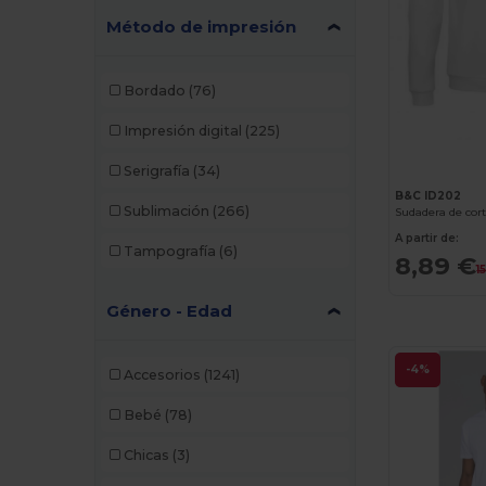
Método de impresión
Bordado
(76)
Impresión digital
(225)
Serigrafía
(34)
B&C ID202
Sublimación
(266)
Sudadera de cort
A partir de:
Tampografía
(6)
8,89 €
1
Género - Edad
-4%
Accesorios
(1241)
Bebé
(78)
Chicas
(3)