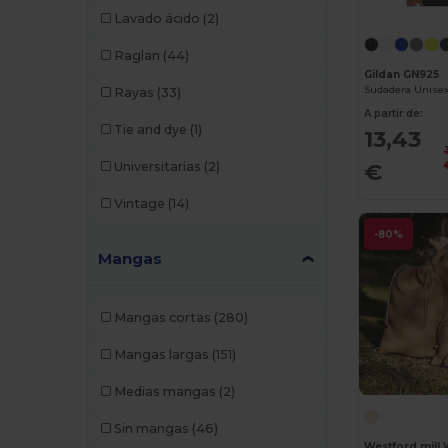
Lavado ácido
(2)
Elevate Life
(5)
Raglan
(44)
Elevate NXT
(6)
Gildan GN925
Rayas
(33)
Estex
(15)
A partir de:
Tie and dye
(1)
13,43
EXCD by Promodoro
(5)
€
Universitarias
(2)
Finden & Hales
(12)
Vintage
(14)
Flexfit
(29)
-80%
Mangas
Front row
(11)
Fruit of the Loom
(40)
Mangas cortas
(280)
Fruit of the Loom Vintage
(2)
Mangas largas
(151)
GiftRetail
(10)
Medias mangas
(2)
Gildan
(34)
Sin mangas
(46)
Henbury
(21)
Westford mill