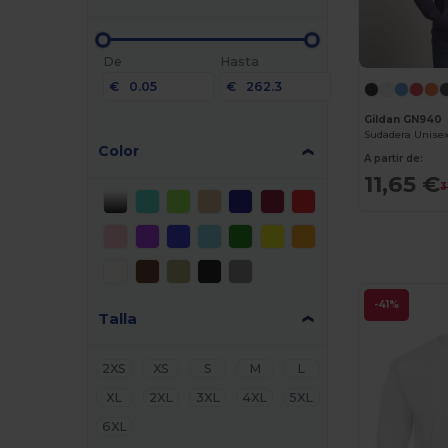
De
Hasta
€
€
Gildan GN940
Color
A partir de:
11,65 €
3
-41%
Talla
2XS
XS
S
M
L
XL
2XL
3XL
4XL
5XL
6XL