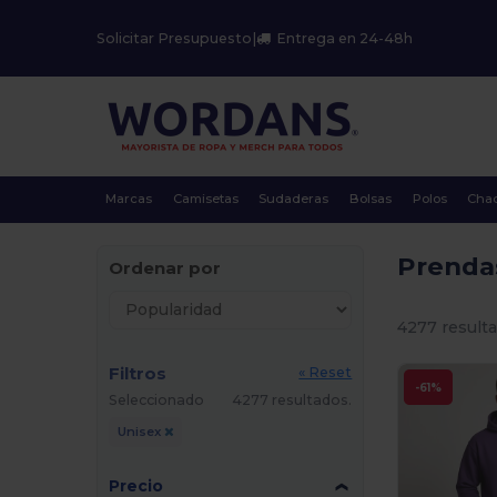
Solicitar Presupuesto
|
Entrega en 24-48h
Marcas
Camisetas
Sudaderas
Bolsas
Polos
Cha
Prenda
Ordenar por
4277 resulta
Filtros
« Reset
-61%
Seleccionado
4277 resultados.
Unisex
Precio