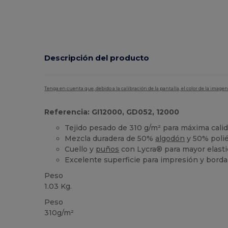
Descripción del producto
Tenga en cuenta que, debido a la calibración de la pantalla, el color de la imag
Referencia: GI12000, GD052, 12000
Tejido pesado de 310 g/m² para máxima cali
Mezcla duradera de 50%
algodón
y 50% poli
Cuello y
puños
con Lycra® para mayor elasti
Excelente superficie para impresión y bord
Peso
1.03 Kg.
Peso
310g/m²