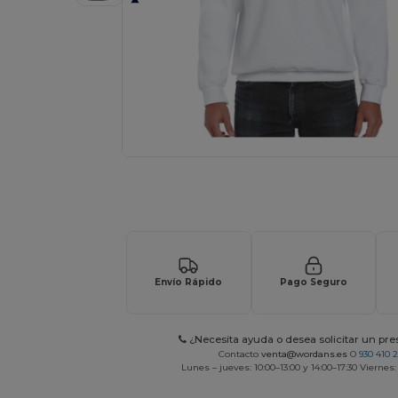
Solicita una cotización personalizada p
Envío Rápido
Pago Seguro
¿Necesita ayuda o desea solicitar un pr
Contacto
venta@wordans.es
O
930 410 
Lunes – jueves: 10:00–13:00 y 14:00–17:30 Viernes: