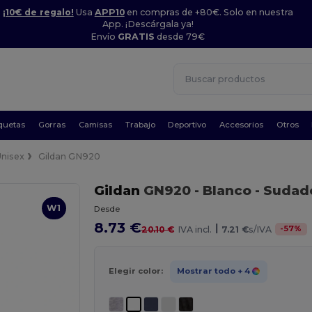
¡10€ de regalo!
Usa
APP10
en compras de +80€. Solo en nuestra
App. ¡Descárgala ya!
Envío
GRATIS
desde 79€
quetas
Gorras
Camisas
Trabajo
Deportivo
Accesorios
Otros
Unisex
Gildan GN920
Gildan
GN920
- Blanco
- Sudade
W1
Desde
8.73 €
|
-
57
%
20.10 €
IVA incl.
7.21 €
s/IVA
Elegir color:
Mostrar todo
+ 4