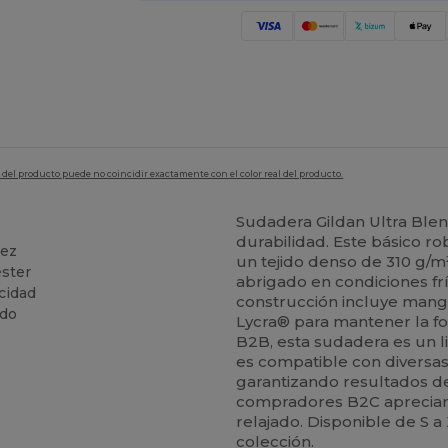
en del producto puede no coincidir exactamente con el color real del producto.
Sudadera Gildan Ultra Blen
durabilidad. Este básico r
dez
un tejido denso de 310 g/m
éster
abrigado en condiciones fr
cidad
construcción incluye manga
ado
Lycra® para mantener la fo
B2B, esta sudadera es un l
es compatible con diversas
garantizando resultados d
compradores B2C apreciará
relajado. Disponible de S a
colección.