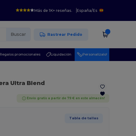
Más de 1K+ reseñas.
España
/
Es
Buscar
Rastrear Pedido
Regalos promocionales
Liquidación
¡Personalízalo!
ra Ultra Blend
Envío gratis a partir de 79 € en este almacén!
Tabla de tallas