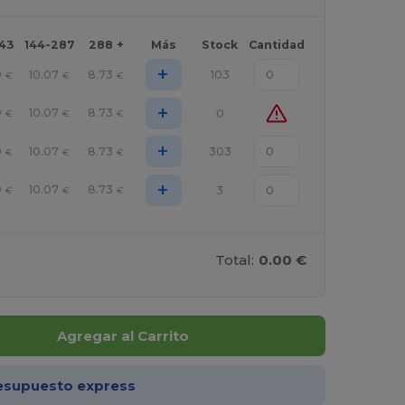
143
144-287
288 +
Más
Stock
Cantidad
+
9
10.07
8.73
103
€
€
€
+
9
10.07
8.73
0
€
€
€
+
9
10.07
8.73
303
€
€
€
+
9
10.07
8.73
3
€
€
€
Total:
0.00 €
Agregar al Carrito
esupuesto express