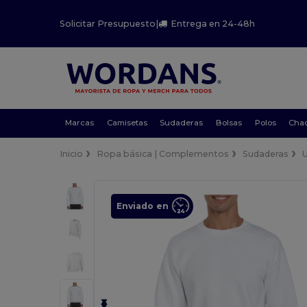
Solicitar Presupuesto
|
Entrega en 24-48h
Marcas
Camisetas
Sudaderas
Bolsas
Polos
Cha
Inicio
Ropa básica | Complementos
Sudaderas
Enviado en