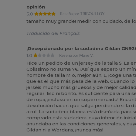
opinión
5.0
Reseña por TRIBOULLOY
tamaño muy grande! medir con cuidado, de lo c
Traducido del Français
¡Decepcionado por la sudadera Gildan GN92
1.0
Reseña por Marie V.
Hice un pedido de un jersey de la talla S. La 
Colissimo no suma 7€. ¡Así que espero un mín
hombre de talla M o, mejor aún, L, ¡coge una t
que es el que más pesa de la web. Cuando lo r
jerséis mucho más gruesos y de mejor calidad p
regular, liso ni bonito. Es suficiente para un
de ropa, ¡incluso en un supermercado! Encont
devolución hacen que salga perdiendo si la de
azul. La sudadera blanca está diseñada para 
comprado esta sudadera, cuya intención inicia
anunciaba en las condiciones generales, y cuyo
Gildan ni a Wordans, ¡nunca más!