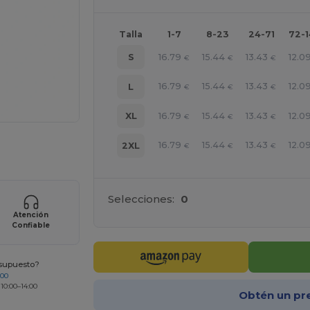
Talla
1-7
8-23
24-71
72-
16.79
15.44
13.43
12.0
S
€
€
€
16.79
15.44
13.43
12.0
L
€
€
€
16.79
15.44
13.43
12.0
XL
€
€
€
16.79
15.44
13.43
12.0
2XL
ara tus productos
€
€
€
Selecciones:
0
Atención
Confiable
esupuesto?
200
 10:00–14:00
Obtén un pr