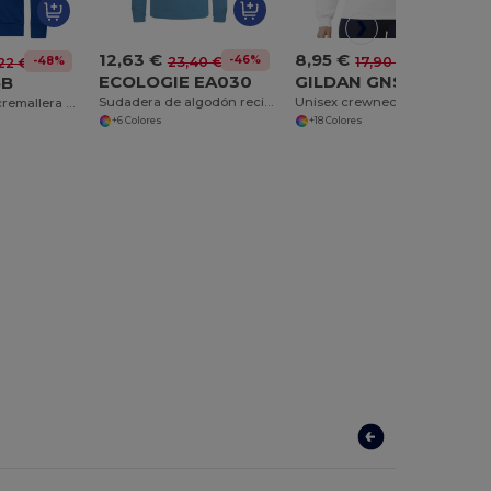
12,63 €
8,95 €
-46%
-50%
23,40 €
17,90 €
-48%
22 €
ECOLOGIE EA030
GILDAN GNSF00
5B
Sudadera de algodón reciclado EA030
Unisex crewneck sweatshirt
Sudadera con cremallera orgánica
+6 Colores
+18 Colores