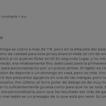
ontrario r a s
0!
entrega se cobró a más de 7 €, pero en la etiqueta del paq
imo de calidad para este jersey blanco! Mide 50 cm de an
alla S si no quieres flotar en él! En segundo lugar, y no 
ecibí, era relativamente fino, adecuado para la primaver
ara personalizarlos por un precio similar. El tejido: es c
a sesión de deporte o un domingo en casa, pero no más. En
ré dos pequeños agujeros en una de las mangas, pero los 
vuelvo. Por último, el forro polar de debajo es de muy m
ser lo suficientemente gruesa como para que no se note
l era personalizarla, pero que ha resultado ser más de ga
 mal tejido es un presagio de lo que está por venir. Es u