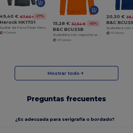
49,40 €
20,30 €
-27%
67,60 €
39,
Herock HK1701
B&C BCU3
15,28 €
-53%
32,54 €
Suéter de Forro Polar Herock HK1701
B&C BCU33B
+1 Colores
+11 Colores
Sudadera con capucha orgánica
+21 Colores
Mostrar todo
Preguntas frecuentes
¿Es adecuada para serigrafía o bordado?