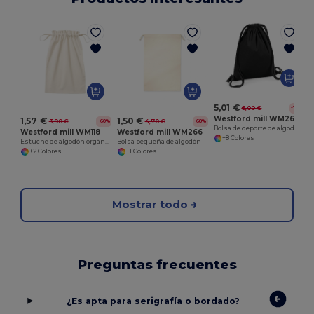
5,01 €
6,00 €
-17%
Westford mill WM260
1,57 €
1,50 €
3,90 €
4,70 €
-60%
-68%
Bolsa de deporte de algodón orgánico de primera calidad
Westford mill WM118
Westford mill WM266
+8 Colores
Estuche de algodón orgánico con cordón
Bolsa pequeña de algodón
+2 Colores
+1 Colores
Mostrar todo
Preguntas frecuentes
¿Es apta para serigrafía o bordado?