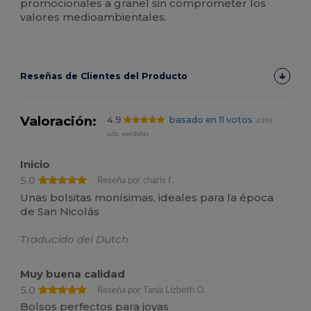
promocionales a granel sin comprometer los
valores medioambientales.
Reseñas de Clientes del Producto
Valoración:
4.9
basado en 11 votos
6396
uds. vendidas
Inicio
5.0
Reseña por charis f.
Unas bolsitas monísimas, ideales para la época
de San Nicolás
Traducido del Dutch
Muy buena calidad
5.0
Reseña por Tania Lizbeth O.
Bolsos perfectos para joyas