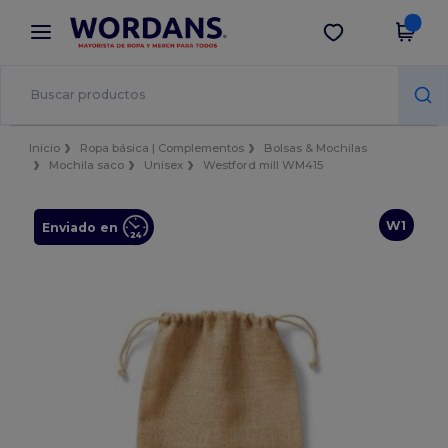
×
App de Wordans
Descargar app
¡Mejores precios en app!
Inicio
Ropa básica | Complementos
Bolsas & Mochilas
Mochila saco
Unisex
Westford mill WM415
W1
Enviado en