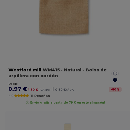
Westford mill
WM415
- Natural
- Bolsa de
arpillera con cordón
Desde
0.97 €
|
-
80
%
4.80 €
IVA incl.
0.80 €
s/IVA
4.9
11 Reseñas
Envío gratis a partir de 79 € en este almacén!