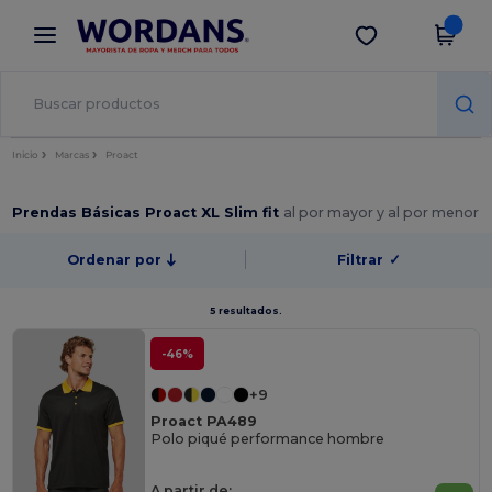
×
App de Wordans
Descargar app
¡Mejores precios en app!
Inicio
Marcas
Proact
Prendas Básicas Proact XL Slim fit
al por mayor y al por menor
Ordenar por
Filtrar
✓
5 resultados.
-46%
+9
Proact PA489
Polo piqué performance hombre
A partir de: