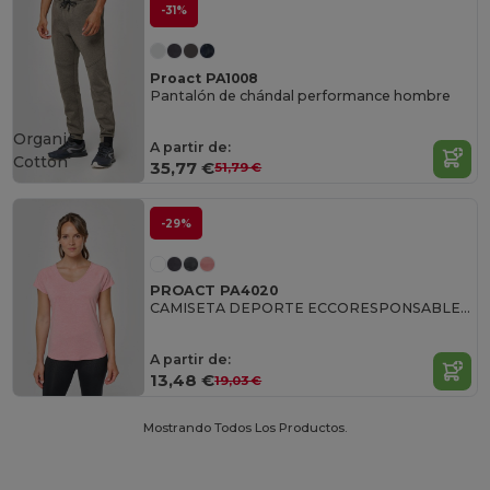
-31%
Proact PA1008
Pantalón de chándal performance hombre
Organic
A partir de:
Cotton
35,77 €
51,79 €
-29%
PROACT PA4020
CAMISETA DEPORTE ECCORESPONSABLE MUJER
A partir de:
13,48 €
19,03 €
Mostrando Todos Los Productos.