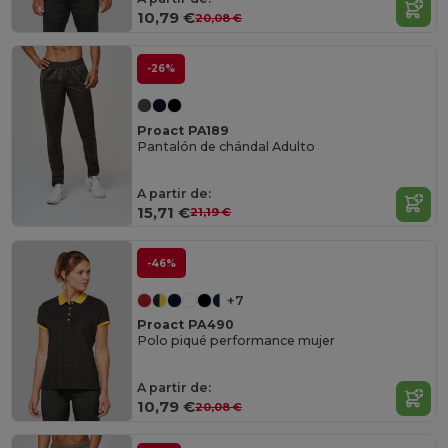
10,79 €
20,08 €
-26%
Proact PA189
Pantalón de chándal Adulto
A partir de:
15,71 €
21,19 €
-46%
+7
Proact PA490
Polo piqué performance mujer
A partir de:
10,79 €
20,08 €