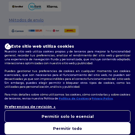
Métodos de envío
Este sitio web utiliza cookies
Nuestro sitio web utiliza cookies propias y de terceros para mejorar la funcionalidad
general, recordar tus preferencias, analizar el rendimiento del sitio web y garantizar
una experiencia de navegación fluida y personalizada, que incluye contenido adaptado,
interacciones optimizadas con nuestro sitio web y publicidad.
Síguenos
Puedes gestionar tus preferencias de cookies en cualquier momento. Las cookies
esenciales, que son necesarias para el funcionamiento del sitio web, no pueden ser
desactivadas ya que son imprescindibles para el correcto funcionamiento del sitio web.
Sin embargo, puedes elegir permitir o bloquear otros tipos de cookies, como las
utilizadas para personalización, análisis y publicidad.
2026. Todos los derechos reservados
Términos y Condiciones
|
Política de personalización
|
Política de
Para más detalles sobre cómo utilizamos las cookies, cómo controlarlas y sobre cookies
Privacidad
|
Política de Cookies
|
Mapa del sitio
de terceros, revisa nuestra Política de
Política de Cookies
y
Privacy Policy
.
👋
Hola
Preferencias de revisión
Si tienes dudas o preguntas,
Madrid
|
Barcelona
|
Valencia
|
Seville
|
Zaragoza
|
Málaga
|
Murcia
|
puedes escribirnos en
Permitir solo lo esencial
Palma
|
Bilbao
|
Alicante
cualquier momento. Nuestro
chatbot está aquí para
Permitir todo
ayudarte.