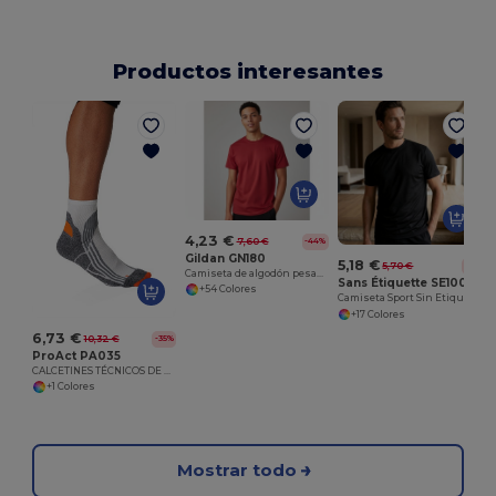
Productos interesantes
4,23 €
7,60 €
-44%
Gildan GN180
5,18 €
5,70 €
-9%
Camiseta de algodón pesado para adulto
Sans Étiquette SE100
+54 Colores
Camiseta Sport Sin Etiqueta para hombre
+17 Colores
6,73 €
10,32 €
-35%
ProAct PA035
CALCETINES TÉCNICOS DE DEPORTE
+1 Colores
Mostrar todo