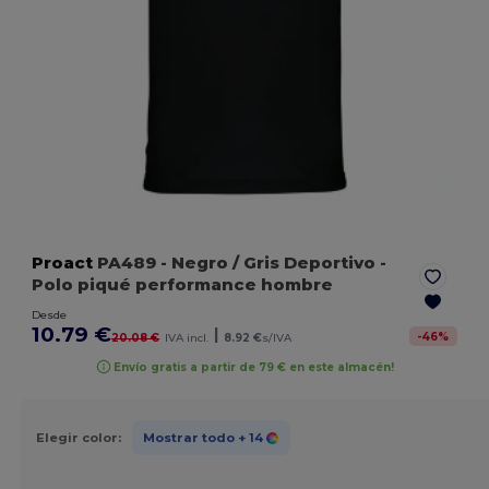
Proact
PA489
- Negro / Gris Deportivo
-
Polo piqué performance hombre
Desde
10.79 €
|
-
46
%
20.08 €
IVA incl.
8.92 €
s/IVA
Envío gratis a partir de 79 € en este almacén!
Elegir color:
Mostrar todo
+ 14