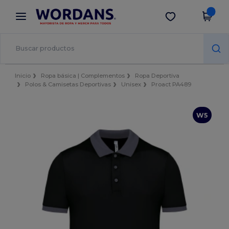
×
App de Wordans
Descargar app
¡Mejores precios en app!
Inicio
Ropa básica | Complementos
Ropa Deportiva
Polos & Camisetas Deportivas
Unisex
Proact PA489
W5